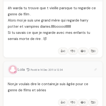
éh warda tu trouve que t vieille parsque tu regarde ce
genre de film .
Alors moi je suis une grand mère qui regarde harry
potter et vampires diaries.lllllooooollllllll
Si tu savais ce que je regarde avec mes enfants tu
serrais morte de rire . 🤣
👍
👎
😂
🥰
0
0
0
0
Lola
Posté le 14 Dec 2011 à 12:34
Non,je voulais dire le contaire,je suis âgée pour ce
genre de films et séries
👍
👎
😂
🥰
0
0
0
0