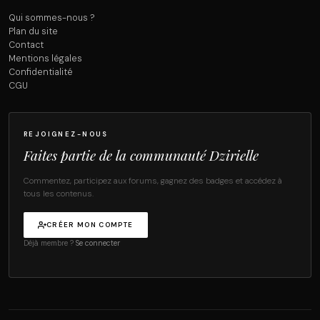
Qui sommes-nous ?
Plan du site
Contact
Mentions légales
Confidentialité
CGU
REJOIGNEZ-NOUS
Faites partie de la communauté Dzirielle
Commentez, participez aux forums, gagnez des badges et accédez à
tous les contenus.
CRÉER MON COMPTE
Déjà membre ?
Se connecter