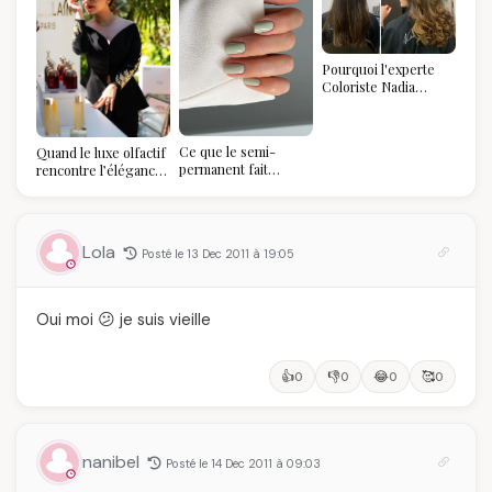
Pourquoi l'experte
Coloriste Nadia
refuse de refaire
votre balayage (et
pourquoi vous allez
Ce que le semi-
Quand le luxe olfactif
l'adorer pour ça)
permanent fait
rencontre l’élégance
réellement à vos
algérienne : une
ongles
célébration de la Fête
des Mères hors du
temps
Lola
Posté le 13 Dec 2011 à 19:05
Oui moi 😕 je suis vieille
👍
👎
😂
🥰
0
0
0
0
nanibel
Posté le 14 Dec 2011 à 09:03