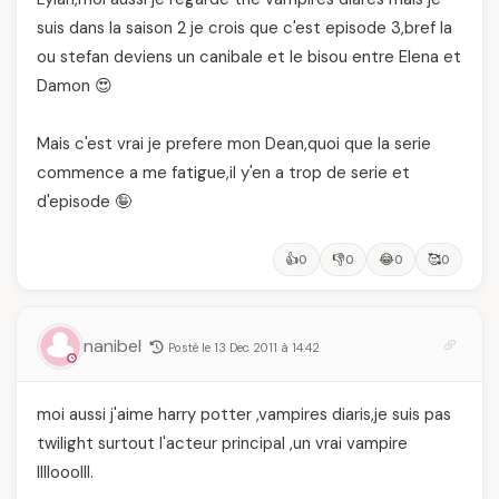
suis dans la saison 2 je crois que c'est episode 3,bref la
ou stefan deviens un canibale et le bisou entre Elena et
Damon 😍
Mais c'est vrai je prefere mon Dean,quoi que la serie
commence a me fatigue,il y'en a trop de serie et
d'episode 🤪
👍
👎
😂
🥰
0
0
0
0
nanibel
Posté le 13 Dec 2011 à 14:42
moi aussi j'aime harry potter ,vampires diaris,je suis pas
twilight surtout l'acteur principal ,un vrai vampire
llllooolll.