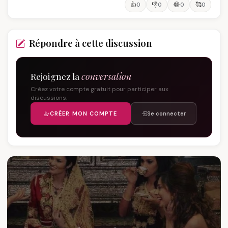
👍
👎
😂
🥰
0
0
0
0
Répondre à cette discussion
Rejoignez la
conversation
Créez votre compte gratuit pour participer aux
discussions.
CRÉER MON COMPTE
Se connecter