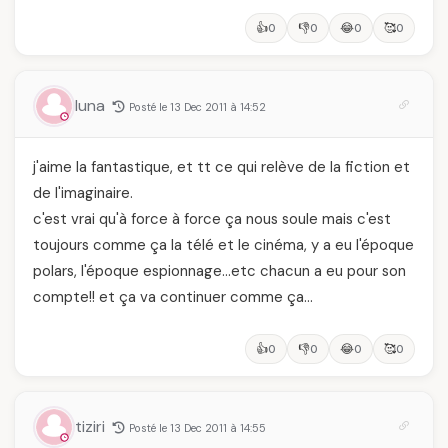
👍
👎
😂
🥰
0
0
0
0
luna
Posté le 13 Dec 2011 à 14:52
j'aime la fantastique, et tt ce qui relève de la fiction et
de l'imaginaire.
c'est vrai qu'à force à force ça nous soule mais c'est
toujours comme ça la télé et le cinéma, y a eu l'époque
polars, l'époque espionnage…etc chacun a eu pour son
compte!! et ça va continuer comme ça…
👍
👎
😂
🥰
0
0
0
0
tiziri
Posté le 13 Dec 2011 à 14:55