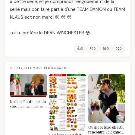
a cette série, et je comprends l'engouement de la
serie mais bon faire partie d'une TEAM DAMON ou TEAM
KLAUS ect non merci 😢 😳 😳
toi tu préfère le DEAN WINCHESTER 😳
👍
👎
😂
🥰
0
0
0
0
DZIRIELLE VOUS RECOMMANDE
Khalida Boufedech, la
voix qui manquait au
sommet de l'État
algérien
Quand le luxe olfactif
rencontre l’élégance
Le régime Tayyibat