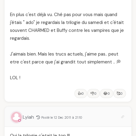
En plus c'est déjà vu. Ché pas pour vous mais quand
j'étais " ado" je regardais la trilogie du samedi et c'était
souvent CHARMED et Buffy contre les vampires que je
regardais.
J'aimais bien. Mais les trucs actuels, j'aime pas.. peut
etre c'est parce que j'ai grandit tout simplement .. 💭
LOL !
👍
👎
😂
🥰
0
0
0
0
Lyiah
Posté le 12 Dec 2011 à 21:10
Oui la trilogie c'etait le top !!!