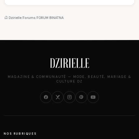
sommet de l'État
Louvre : quand le
pourquoi il a séduit
algérien
pantalon des
des millions de
Algéroises devient la
femmes algériennes,
pièce mode de l'été
et ce que vous devez
Dzirielle
/
Forums
/
FORUM BINATNA
vraiment savoir
MAGAZINE & COMMUNAUTÉ — MODE, BEAUTÉ, MARIAGE &
CULTURE DZ
NOS RUBRIQUES