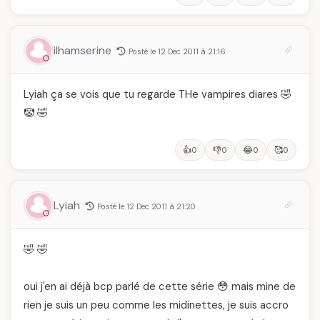
ilhamserine
Posté le 12 Dec 2011 à 21:16
Lyiah ça se vois que tu regarde THe vampires diares 🤣
🤡 🤣
👍
👎
😂
🥰
0
0
0
0
Lyiah
Posté le 12 Dec 2011 à 21:20
🤣 🤣
oui j'en ai déjà bcp parlé de cette série 😳 mais mine de
rien je suis un peu comme les midinettes, je suis accro