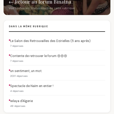
← Retour au forum Binatna
Voir toutes les discussions de cette rubrique
DANS LA MÊME RUBRIQUE
Le Salon des Retrouvailles des Dzirielles (5 ans après)
7 réponses
Contente de retrouver le forum 😍😍😍
7 réponses
un sentiment, un mot.
2031 réponses
Spectacle de Naïm en entier !
4 réponses
wilaya d'Algerie
49 réponses