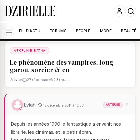
Nous utilisons des cookies pour améliorer votre
expérience et mesurer l'audience.
En savoir plus
Accepter tout
Personnaliser
FIL D'ACTU
FORUMS
PEOPLE
MODE
BEAUTÉ
Forums
/
FORUM BINATNA
/
FORUM BINATNA
Le phénomène des vampires, loug
garou, sorcier & co
Lyiah
27 réponses
2.3k vues
Lyiah
12 décembre 2011 à 12:38
AUTEURE
Depuis les années 1990 le fantastique a envahit nos
librairie, les cinémas, et le petit écran.