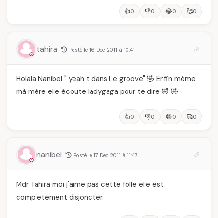
👍
👎
😂
🥰
0
0
0
0
tahira
Posté le 16 Dec 2011 à 10:41
Holala Nanibel " yeah t dans Le groove" 🤣 Enfin mème
mà mère elle écoute ladygaga pour te dire 🤣 🤣
👍
👎
😂
🥰
0
0
0
0
nanibel
Posté le 17 Dec 2011 à 11:47
Mdr Tahira moi j'aime pas cette folle elle est
completement disjoncter.