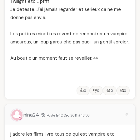
Twilight etc .. pffff
Je deteste. J'ai jamais regarder et serieux ca ne me
donne pas envie.
Les petites minettes revent de rencontrer un vampire
amoureux, un loup garou ché pas quoi.. un gentil sorcier..
Au bout d'un moment faut se reveiller. 👀
👍
👎
😂
🥰
0
0
0
0
nina24
Posté le 12 Dec 2011 à 18:50
j adore les films livre tous ce qui est vampire etc…