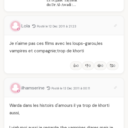
algérienne : une
du Dr Al-Awadi :
célébration de la Fête
pourquoi il a séduit
des Mères hors du
des millions de
temps
femmes algériennes,
et ce que vous devez
Lola
Posté le 12 Dec 2011 à 21:23
vraiment savoir
Je n'aime pas ces films avec les loups-garou,les
vampires et compagnie;trop de khorti
👍
👎
😂
🥰
0
0
0
0
ilhamserine
Posté le 13 Dec 2011 à 00:11
Warda dans les histoirs d'amours il ya trop de khorti
aussi,
Lyiah,moi aussi je regarde the vampires diares mais je