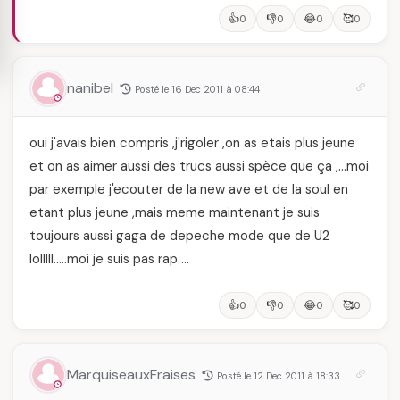
👍
👎
😂
🥰
0
0
0
0
nanibel
Posté le 16 Dec 2011 à 08:44
oui j'avais bien compris ,j'rigoler ,on as etais plus jeune
et on as aimer aussi des trucs aussi spèce que ça ,…moi
par exemple j'ecouter de la new ave et de la soul en
etant plus jeune ,mais meme maintenant je suis
toujours aussi gaga de depeche mode que de U2
lolllll…..moi je suis pas rap …
👍
👎
😂
🥰
0
0
0
0
MarquiseauxFraises
Posté le 12 Dec 2011 à 18:33