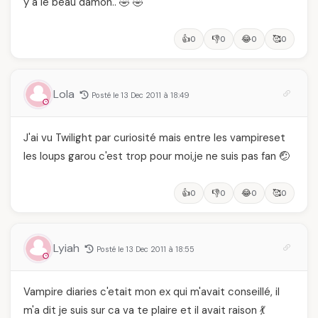
y à le beau damon.. 🤣 🤣
👍
👎
😂
🥰
0
0
0
0
Lola
Posté le 13 Dec 2011 à 18:49
J'ai vu Twilight par curiosité mais entre les vampireset
les loups garou c'est trop pour moi,je ne suis pas fan 🤕
👍
👎
😂
🥰
0
0
0
0
Lyiah
Posté le 13 Dec 2011 à 18:55
Vampire diaries c'etait mon ex qui m'avait conseillé, il
m'a dit je suis sur ca va te plaire et il avait raison 💃