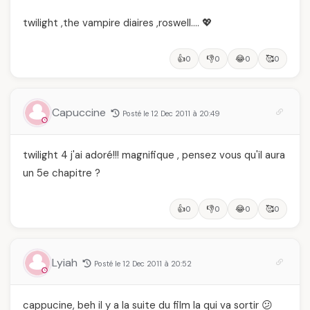
twilight ,the vampire diaires ,roswell…. 💖
👍
👎
😂
🥰
0
0
0
0
Capuccine
Posté le 12 Dec 2011 à 20:49
twilight 4 j'ai adoré!!! magnifique , pensez vous qu'il aura
un 5e chapitre ?
👍
👎
😂
🥰
0
0
0
0
Lyiah
Posté le 12 Dec 2011 à 20:52
cappucine, beh il y a la suite du film la qui va sortir 😕