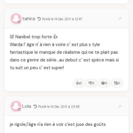
tahira
Posté le 14 Dec 2011 à 12:47
🤣 Nanibel trop forte 👍
Warda l' âge n' à rien à voire c' est plus s tyle
fantastique le manque de réalisme qui ne te plait pas
dans ce genre de série…au debut c' est spèce mais si
tu suit un peu c' est super!
👍
👎
😂
🥰
0
0
0
0
Lola
Posté le 14 Dec 2011 à 23:48
je rigole,l'âge n'a rien à voir c'est juse des goûts