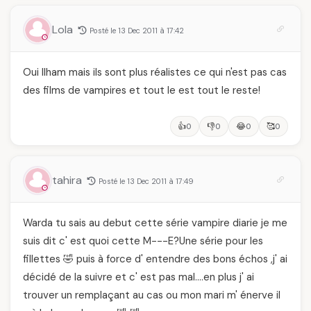
Lola
Posté le 13 Dec 2011 à 17:42
Oui Ilham mais ils sont plus réalistes ce qui n'est pas cas
des films de vampires et tout le est tout le reste!
👍
👎
😂
🥰
0
0
0
0
tahira
Posté le 13 Dec 2011 à 17:49
Warda tu sais au debut cette série vampire diarie je me
suis dit c' est quoi cette M---E?Une série pour les
fillettes 🤣 puis à force d' entendre des bons échos ,j' ai
décidé de la suivre et c' est pas mal….en plus j' ai
trouver un remplaçant au cas ou mon mari m' énerve il