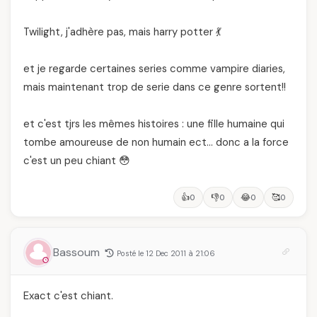
Twilight, j'adhère pas, mais harry potter 💃
et je regarde certaines series comme vampire diaries,
mais maintenant trop de serie dans ce genre sortent!!
et c'est tjrs les mêmes histoires : une fille humaine qui
tombe amoureuse de non humain ect… donc a la force
c'est un peu chiant 😳
👍
👎
😂
🥰
0
0
0
0
Bassoum
Posté le 12 Dec 2011 à 21:06
Exact c'est chiant.