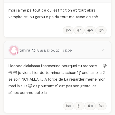
moi j aime pa tout ce qui est fiction et tout alors
vampire et lou garou c pa du tout ma tasse de thè
👍
👎
😂
🥰
0
0
0
0
tahira
Posté le 13 Dec 2011 à 17:09
Hooooolalalalaaaa ilhamserine pourquoi tu raconte…… 😤
🤣 🤣 je viens hier de terminer la saison 1 j' enchaine la 2
se soir INCHALLAH….À force de La regarder mème mon
mari la suit 🤣 et pourtant c' est pas son genre les
séries comme celle la!
👍
👎
😂
🥰
0
0
0
0