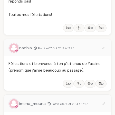
réponds pas!
Toutes mes félicitations!
👍
👎
😂
🥰
0
0
0
0
nadhia
Posté le 07 Oct 2014 à 17:26
Féliciations et bienvenue à ton p’tit chou de Yassine
(prénom que j’aime beaucoup au passage).
👍
👎
😂
🥰
0
0
0
0
imena_mouna
Posté le 07 Oct 2014 à 17:37