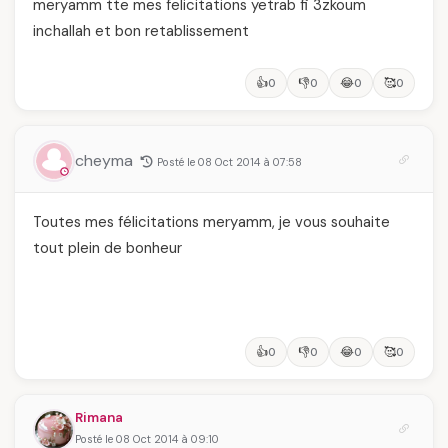
meryamm tte mes felicitations yetrab fi 3zkoum
inchallah et bon retablissement
👍
👎
😂
🥰
0
0
0
0
cheyma
Posté le 08 Oct 2014 à 07:58
Toutes mes félicitations meryamm, je vous souhaite
tout plein de bonheur
👍
👎
😂
🥰
0
0
0
0
Rimana
Posté le 08 Oct 2014 à 09:10