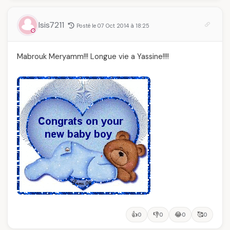
Isis7211
Posté le 07 Oct 2014 à 18:25
Mabrouk Meryamm!!! Longue vie a Yassine!!!!
👍
👎
😂
🥰
0
0
0
0