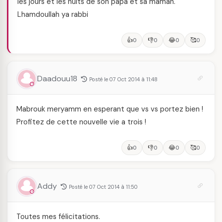
les jours et les nuits de son papa et sa maman.
Lhamdoullah ya rabbi
👍
👎
😂
🥰
0
0
0
0
Daadouu18
Posté le 07 Oct 2014 à 11:48
Mabrouk meryamm en esperant que vs vs portez bien !
Profitez de cette nouvelle vie a trois !
👍
👎
😂
🥰
0
0
0
0
Addy
Posté le 07 Oct 2014 à 11:50
Toutes mes félicitations.