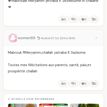
💖Mabrouke Meryamm yetraba fi 3ezekoume in chalahe
💋
👍
👎
😂
🥰
0
0
0
0
women69
Posté le 07 Oct 2014 à 18:08
Mabrouk !!!Meryamm,challah yatraba fi 3azkome.
Toutes mes félicitations aux parents, santé, paix,et
prospérité challah
👍
👎
😂
🥰
0
0
0
0
DZIRIELLE VOUS RECOMMANDE