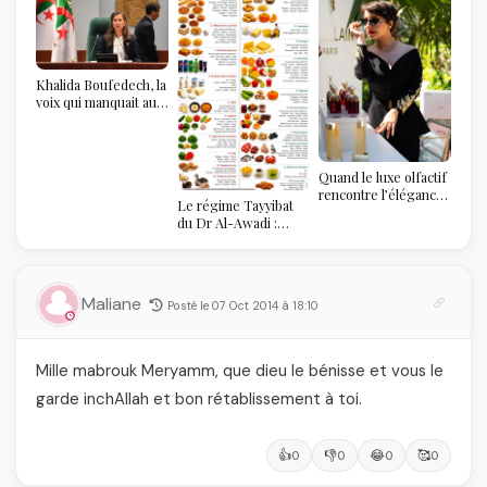
Khalida Boufedech, la
voix qui manquait au
sommet de l'État
algérien
Quand le luxe olfactif
rencontre l’élégance
Le régime Tayyibat
algérienne : une
du Dr Al-Awadi :
célébration de la Fête
pourquoi il a séduit
des Mères hors du
des millions de
temps
femmes algériennes,
et ce que vous devez
Maliane
Posté le 07 Oct 2014 à 18:10
vraiment savoir
Mille mabrouk Meryamm, que dieu le bénisse et vous le
garde inchAllah et bon rétablissement à toi.
👍
👎
😂
🥰
0
0
0
0