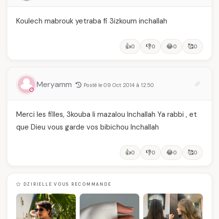
Koulech mabrouk yetraba fi 3izkoum inchallah
👍
👎
😂
🥰
0
0
0
0
Meryamm
Posté le 09 Oct 2014 à 12:50
Merci les filles, 3kouba li mazalou Inchallah Ya rabbi , et
que Dieu vous garde vos bibichou Inchallah
👍
👎
😂
🥰
0
0
0
0
DZIRIELLE VOUS RECOMMANDE