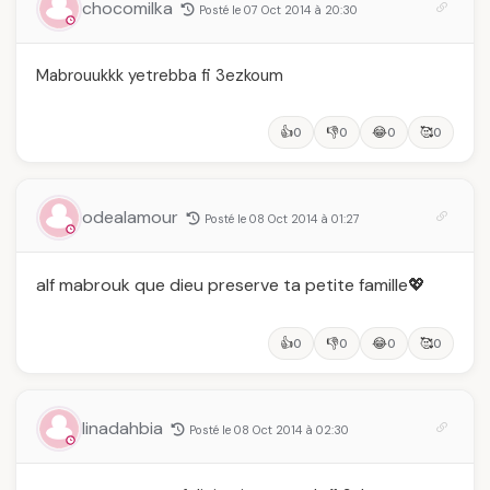
chocomilka
Posté le 07 Oct 2014 à 20:30
Mabrouukkk yetrebba fi 3ezkoum
👍
👎
😂
🥰
0
0
0
0
odealamour
Posté le 08 Oct 2014 à 01:27
alf mabrouk que dieu preserve ta petite famille💖
👍
👎
😂
🥰
0
0
0
0
linadahbia
Posté le 08 Oct 2014 à 02:30