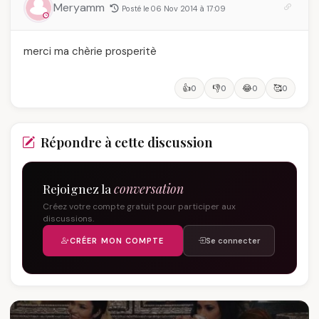
Meryamm
Posté le 06 Nov 2014 à 17:09
merci ma chèrie prosperitè
👍
👎
😂
🥰
0
0
0
0
Répondre à cette discussion
Rejoignez la
conversation
Créez votre compte gratuit pour participer aux
discussions.
CRÉER MON COMPTE
Se connecter