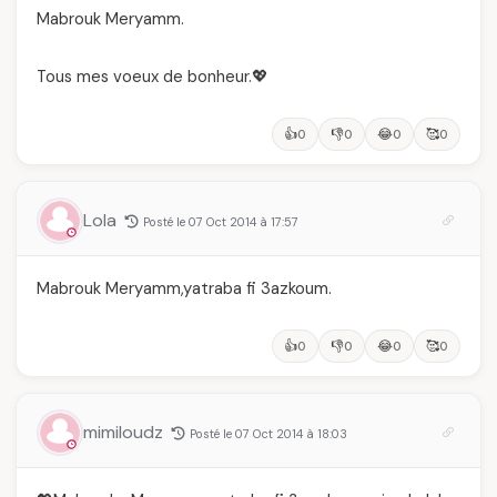
Mabrouk Meryamm.
Tous mes voeux de bonheur.💖
👍
👎
😂
🥰
0
0
0
0
Lola
Posté le 07 Oct 2014 à 17:57
Mabrouk Meryamm,yatraba fi 3azkoum.
👍
👎
😂
🥰
0
0
0
0
mimiloudz
Posté le 07 Oct 2014 à 18:03