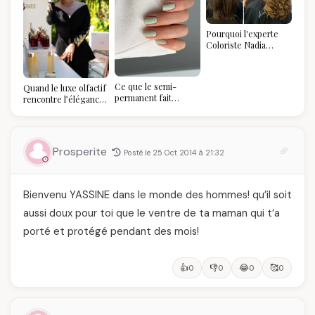
Pourquoi l'experte
Coloriste Nadia
refuse de refaire
votre balayage (et
pourquoi vous allez
Ce que le semi-
Quand le luxe olfactif
l'adorer pour ça)
permanent fait
rencontre l’élégance
réellement à vos
algérienne : une
ongles
célébration de la Fête
des Mères hors du
temps
Prosperite
Posté le 25 Oct 2014 à 21:32
Bienvenu YASSINE dans le monde des hommes! qu’il soit
aussi doux pour toi que le ventre de ta maman qui t’a
porté et protégé pendant des mois!
👍
👎
😂
🥰
0
0
0
0