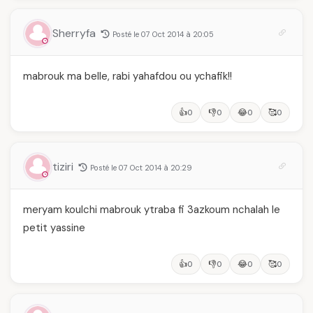
Sherryfa
Posté le 07 Oct 2014 à 20:05
mabrouk ma belle, rabi yahafdou ou ychafik!!
👍
👎
😂
🥰
0
0
0
0
tiziri
Posté le 07 Oct 2014 à 20:29
meryam koulchi mabrouk ytraba fi 3azkoum nchalah le
petit yassine
👍
👎
😂
🥰
0
0
0
0