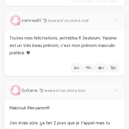
samraa81
Posté le 07 Oct 2014 à 12:48
Toutes mes felicitations, yetrebba fi 3ezkoum. Yassine
est un trés beau prénom, c’est mon prénom masculin
préféré. 💖
👍
👎
😂
🥰
0
0
0
0
Sultana
Posté le 07 Oct 2014 à 13:03
Mabrouk Meryamm!!!
J’en étais sûre, ça fait 2 jours que je t’appel mais tu