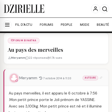
Nous utilisons des cookies pour améliorer votre
expérience et mesurer l'audience.
En savoir plus
Accepter tout
Personnaliser
FIL D'ACTU
FORUMS
PEOPLE
MODE
BEAUTÉ
Forums
/
FORUM BINATNA
/
FORUM BINATNA
Au pays des merveilles
Meryamm
22 réponses
1.7k vues
Meryamm
7 octobre 2014 à 11:33
AUTEURE
Au pays merveilles, il est apparu le 6 octobre à 7:56
.Mon petit prince porte le Joli prénom de YASSINE.
Avec ses 3,100kg. Mon petit prince est né et il illumine