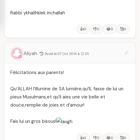
Rabbi ykhalihklek inchallah
👍
👎
😂
🥰
0
0
0
0
Aliyah
Posté le 07 Oct 2014 à 12:25
Félicitations aux parents!
Qu’ALLAH l’illumine de SA lumiére,qu’IL fasse de lui un
pieux Musulmans,et qu’il aies une vie belle et
douce,remplie de joies et d’amour!
Fais lui un gros bisous!
👍
👎
😂
🥰
0
0
0
0