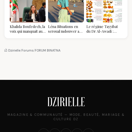
Khalida Boufedech, la
Léna Situations en
Le régime Tayyibat
voix qui manquait au
seroual mdouwer au
du Dr Al-Awadi :
sommet de l'État
Louvre : quand le
pourquoi il a séduit
algérien
pantalon des
des millions de
Algéroises devient la
femmes algériennes,
pièce mode de l'été
et ce que vous devez
Dzirielle
/
Forums
/
FORUM BINATNA
vraiment savoir
MAGAZINE & COMMUNAUTÉ — MODE, BEAUTÉ, MARIAGE &
CULTURE DZ