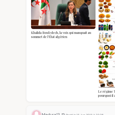
Khalida Boufedech, la voix qui manquait au
sommet de l'État algérien
Le régime T
pourquoi il
algériennes
savoir
Madura13
Posté le 13 Jun 2013 à 22:28