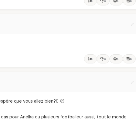
👍
👎
😂
🥰
0
0
0
0
👍
👎
😂
🥰
0
0
0
0
éspère que vous allez bien?!) 😊
le cas pour Anelka ou plusieurs footballeur aussi, tout le monde