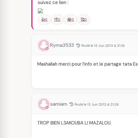
suivez ce lien :
👍
👎
😂
🥰
0
0
0
0
Ryma3533
Posté le 13 Jun 2013 à 21:16
Mashallah merci pour l’info et le partage tata E
samiam
Posté le 13 Jun 2013 à 21:26
TROP BIEN L3AKOUBA LI MAZALOU.