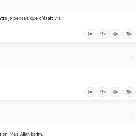
e je pensais que c’était vrai.
👍
👎
😂
🥰
0
0
0
0
👍
👎
😂
🥰
0
0
0
0
ion. Mais Allah karim.