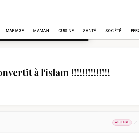
rience et mesurer l'audience.
En
liser
MARIAGE
MAMAN
CUISINE
SANTÉ
SOCIÉTÉ
PER
ertit à l'islam !!!!!!!!!!!!!!
AUTEURE