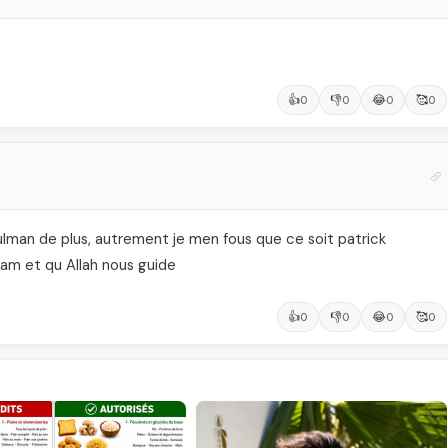
👍
👎
😂
🥰
0
0
0
0
ulman de plus, autrement je men fous que ce soit patrick
slam et qu Allah nous guide
👍
👎
😂
🥰
0
0
0
0