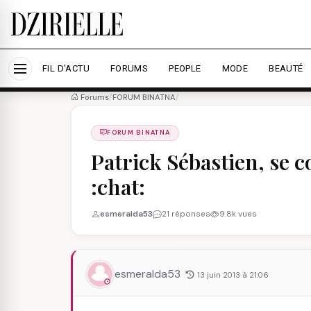
Nous utilisons des cookies pour améliorer votre expé
savoir plus
Accepter tout
Personna
FIL D'ACTU
FORUMS
PEOPLE
MODE
BEAUTÉ
Forums
/
FORUM BINATNA
/
FORUM BINATNA
Patrick Sébastien, se conv
:chat:
esmeralda53
21 réponses
9.8k vues
esmeralda53
13 juin 2013 à 21:06