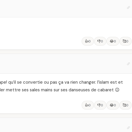
👍
👎
😂
🥰
0
0
0
0
! qu’il se convertie ou pas ça va rien changer. l’islam est et
aller mettre ses sales mains sur ses danseuses de cabaret 😉
👍
👎
😂
🥰
0
0
0
0