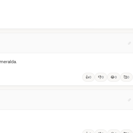
smeralda.
👍
👎
😂
🥰
0
0
0
0