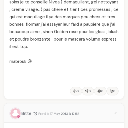
soins je te conseille Nivea ( demaquillant, gel nettoyant
, creme visage…) pas chere et tient ces promesses , ce
qui est maquillage il ya des marques peu chers et tres
bonnes: flormar j’ai essayer leur fard a paupiere que j’ai
beaucoup aime , sinon Golden rose pour les gloss , blush
et poudre bronzante , pour le mascara volume express
il est top.
mabrouk 😘
👍
👎
😂
🥰
0
0
0
0
lilitte
Posté le 17 May 2013 à 17:52