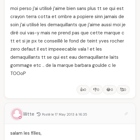
moi perso j’ai utilisé j’aime bien sans plus tt se qui est
crayon terra cotta et ombre a popiere sinn jamais de
soin j’ai utilisé les demaquillants que j’aime aussi moi je
diré oui vas-y mais ne prend pas que cette marque c
tt et si je px te conseillé le fond de teint yves rocher
zero defaut il est impeeecable vala ! et les
demaquillants tt se qui est eau demaquillante laits
gommage etc .. de la marque barbara goulde c le
TOOoP
👍
👎
😂
🥰
0
0
0
0
lilitte
Posté le 17 May 2013 à 16:35
salam les filles,