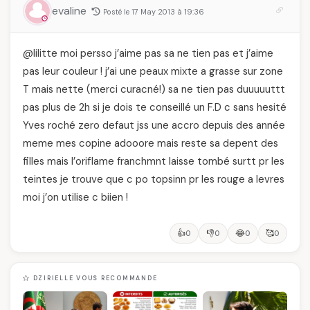
evaline
Posté le 17 May 2013 à 19:36
@lilitte moi persso j’aime pas sa ne tien pas et j’aime
pas leur couleur ! j’ai une peaux mixte a grasse sur zone
T mais nette (merci curacné!) sa ne tien pas duuuuuttt
pas plus de 2h si je dois te conseillé un F.D c sans hesité
Yves roché zero defaut jss une accro depuis des année
meme mes copine adooore mais reste sa depent des
filles mais l’oriflame franchmnt laisse tombé surtt pr les
teintes je trouve que c po topsinn pr les rouge a levres
moi j’on utilise c biien !
👍
👎
😂
🥰
0
0
0
0
DZIRIELLE VOUS RECOMMANDE