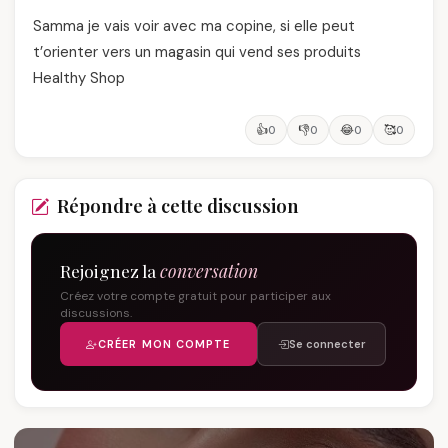
Samma je vais voir avec ma copine, si elle peut
t’orienter vers un magasin qui vend ses produits
Healthy Shop
👍
👎
😂
🥰
0
0
0
0
Répondre à cette discussion
Rejoignez la
conversation
Créez votre compte gratuit pour participer aux
discussions.
CRÉER MON COMPTE
Se connecter