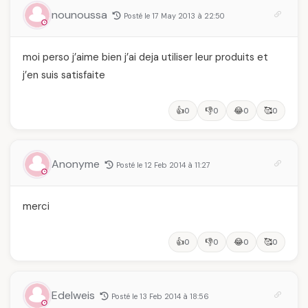
nounoussa
Posté le 17 May 2013 à 22:50
moi perso j’aime bien j’ai deja utiliser leur produits et
j’en suis satisfaite
👍
👎
😂
🥰
0
0
0
0
Anonyme
Posté le 12 Feb 2014 à 11:27
merci
👍
👎
😂
🥰
0
0
0
0
Edelweis
Posté le 13 Feb 2014 à 18:56