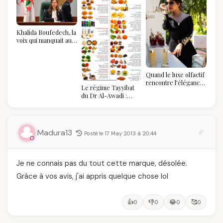
Khalida Boufedech, la
voix qui manquait au
sommet de l'État
algérien
Quand le luxe olfactif
rencontre l’élégance
Le régime Tayyibat
algérienne : une
du Dr Al-Awadi :
célébration de la Fête
pourquoi il a séduit
des Mères hors du
des millions de
temps
femmes algériennes,
et ce que vous devez
Madura13
Posté le 17 May 2013 à 20:44
vraiment savoir
Je ne connais pas du tout cette marque, désolée.
Grâce à vos avis, j'ai appris quelque chose lol
👍
👎
😂
🥰
0
0
0
0