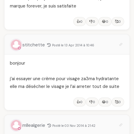
marque forever, je suis satisfaite
👍
👎
😂
🥰
0
0
0
0
stitchette
Posté le 13 Apr 2014 à 10:46
bonjour
j’ai essayer une crème pour visage za3ma hydratante
elle ma désécher le visage je l’ai arreter tout de suite
👍
👎
😂
🥰
0
0
0
0
mllealgerie
Posté le 03 Nov 2014 à 21:42