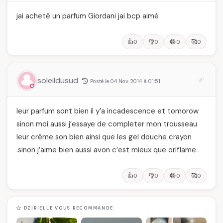
jai acheté un parfum Giordani jai bcp aimé
👍
👎
😂
🥰
0
0
0
0
soleildusud
Posté le 04 Nov 2014 à 01:51
leur parfum sont bien il y’a incadescence et tomorow
sinon moi aussi j’essaye de completer mon trousseau
leur créme son bien ainsi que les gel douche crayon
.sinon j’aime bien aussi avon c’est mieux que oriflame .
👍
👎
😂
🥰
0
0
0
0
DZIRIELLE VOUS RECOMMANDE