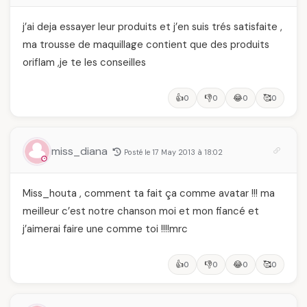
j’ai deja essayer leur produits et j’en suis trés satisfaite ,
ma trousse de maquillage contient que des produits
oriflam ,je te les conseilles
👍
👎
😂
🥰
0
0
0
0
miss_diana
Posté le 17 May 2013 à 18:02
Miss_houta , comment ta fait ça comme avatar !!! ma
meilleur c’est notre chanson moi et mon fiancé et
j’aimerai faire une comme toi !!!!mrc
👍
👎
😂
🥰
0
0
0
0