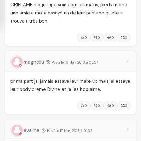
ORIFLAME maquillage soin pour les mains, pieds meme
une amie a moi a essayé un de leur parfume qu'elle a
trouvait très bon.
👍
👎
😂
🥰
0
0
0
0
magnolia
Posté le 16 May 2013 à 08:57
pr ma part jai jamais essaye leur make up mais jai essaye
leur body creme Divine et je les bcp aime.
👍
👎
😂
🥰
0
0
0
0
evaline
Posté le 17 May 2013 à 01:32