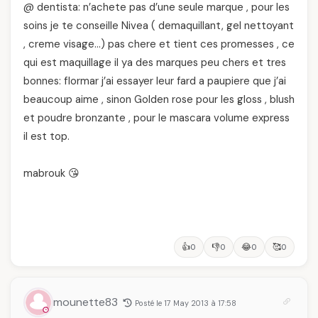
@ dentista: n’achete pas d’une seule marque , pour les
soins je te conseille Nivea ( demaquillant, gel nettoyant
, creme visage…) pas chere et tient ces promesses , ce
qui est maquillage il ya des marques peu chers et tres
bonnes: flormar j’ai essayer leur fard a paupiere que j’ai
beaucoup aime , sinon Golden rose pour les gloss , blush
et poudre bronzante , pour le mascara volume express
il est top.
mabrouk 😘
👍
👎
😂
🥰
0
0
0
0
mounette83
Posté le 17 May 2013 à 17:58