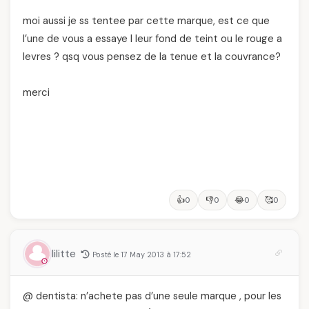
moi aussi je ss tentee par cette marque, est ce que
l’une de vous a essaye l leur fond de teint ou le rouge a
levres ? qsq vous pensez de la tenue et la couvrance?
merci
👍
👎
😂
🥰
0
0
0
0
lilitte
Posté le 17 May 2013 à 17:52
@ dentista: n’achete pas d’une seule marque , pour les