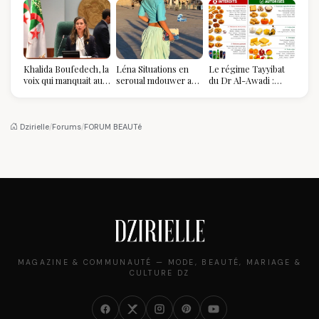
Khalida Boufedech, la
Léna Situations en
Le régime Tayyibat
voix qui manquait au
seroual mdouwer au
du Dr Al-Awadi :
sommet de l'État
Louvre : quand le
pourquoi il a séduit
algérien
pantalon des
des millions de
Algéroises devient la
femmes algériennes,
pièce mode de l'été
et ce que vous devez
Dzirielle
/
Forums
/
FORUM BEAUTé
vraiment savoir
MAGAZINE & COMMUNAUTÉ — MODE, BEAUTÉ, MARIAGE &
CULTURE DZ