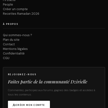
People
Créer un compte
Recettes Ramadan 2026
À PROPOS
Qui sommes-nous ?
Plan du site
Contact
Mentions légales
Confidentialité
CGU
REJOIGNEZ-NOUS
Faites partie de la communauté Dzirielle
Commentez, participez aux forums, gagnez des badges et accédez à
tous les contenus.
CRÉER MON COMPTE