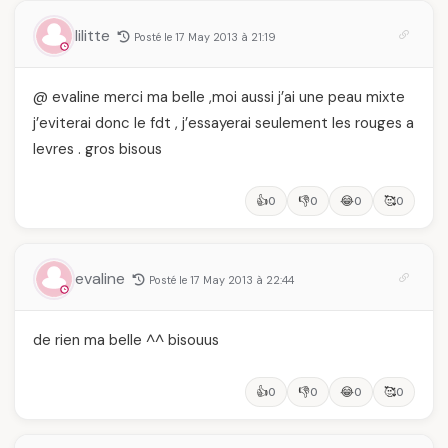
lilitte
Posté le 17 May 2013 à 21:19
@ evaline merci ma belle ,moi aussi j’ai une peau mixte
j’eviterai donc le fdt , j’essayerai seulement les rouges a
levres . gros bisous
👍
👎
😂
🥰
0
0
0
0
evaline
Posté le 17 May 2013 à 22:44
de rien ma belle ^^ bisouus
👍
👎
😂
🥰
0
0
0
0