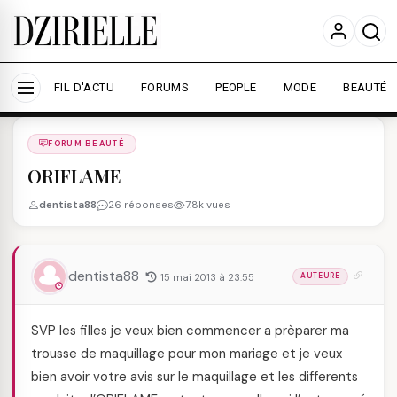
Nous utilisons des cookies pour améliorer votre
expérience et mesurer l'audience.
En savoir plus
Accepter tout
Personnaliser
FIL D'ACTU
FORUMS
PEOPLE
MODE
BEAUTÉ
Forums
/
FORUM BEAUTé
/
FORUM BEAUTÉ
ORIFLAME
dentista88
26 réponses
7.8k vues
dentista88
15 mai 2013 à 23:55
AUTEURE
SVP les filles je veux bien commencer a prèparer ma
trousse de maquillage pour mon mariage et je veux
bien avoir votre avis sur le maquillage et les differents