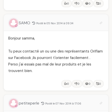
👍
👎
😂
🥰
0
0
0
0
SAMO
Posté le 05 Nov 2014 à 09:34
Bonjour samma,
Tu peux contacté un ou une des représentants Oriflam
sur Facebook ,ils pourront t'orienter facilement .
Perso j'ai essais pas mal de leur produits et je les
trouvent bien.
👍
👎
😂
🥰
0
0
0
0
petiteperle
Posté le 07 Nov 2014 à 17:06