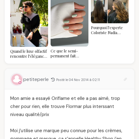
Pourquoi l'experte
Coloriste Nadia
refuse de refaire
votre balayage (et
pourquoi vous allez
Ce que le semi-
Quand le luxe olfactif
l'adorer pour ça)
permanent fait
rencontre l’élégance
réellement à vos
algérienne : une
ongles
célébration de la Fête
des Mères hors du
temps
petiteperle
Posté le 04 Nov 2014 à 02:11
Mon amie a essayé Oriflame et elle a pas aimé, trop
cher pour rien, elle trouve Flormar plus interssant
niveau qualité/prix
Moi j’utilise une marque peu connue pour les crèmes,
gommage et masque, ça s’appelle Healthy Shop j’en