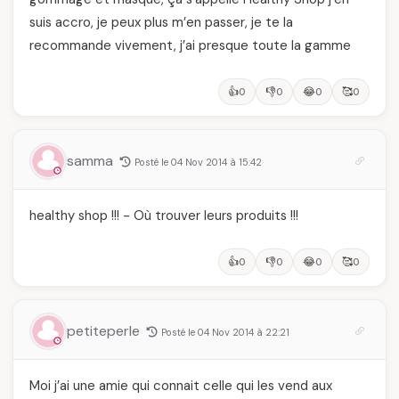
suis accro, je peux plus m’en passer, je te la
recommande vivement, j’ai presque toute la gamme
👍
👎
😂
🥰
0
0
0
0
samma
Posté le 04 Nov 2014 à 15:42
healthy shop !!! - Où trouver leurs produits !!!
👍
👎
😂
🥰
0
0
0
0
petiteperle
Posté le 04 Nov 2014 à 22:21
Moi j’ai une amie qui connait celle qui les vend aux