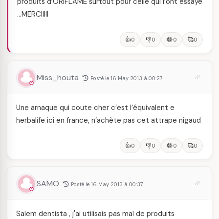
produits d’ORIFLAME surtout pour celle qui l’ont essayé
…MERCIIIII
👍
👎
😂
🥰
0
0
0
0
Miss_houta
Posté le 16 May 2013 à 00:27
Une arnaque qui coute cher c’est l’équivalent e
herbalife ici en france, n’achète pas cet attrape nigaud
👍
👎
😂
🥰
0
0
0
0
SAMO
Posté le 16 May 2013 à 00:37
Salem dentista , j'ai utilisais pas mal de produits