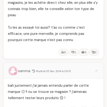
magasins, je les achète direct chez elle, en plus elle s’y
connais trop bien, elle te conseille selon ton type de
peau
Tu les as essayé toi aussi? t’as vu comme c’est
efficace, une pure merveille, je comprends pas
pourquoi cette marque n’est pas connu
👍
👎
😂
🥰
0
0
0
0
samma
Posté le 05 Nov 2014 à 09:15
bah justement j’ai jamais entendu parler de cette
marque 🙁 !! ou se trouve se magasin ? j’aimerais
tellement tester leurs produits 😊 !