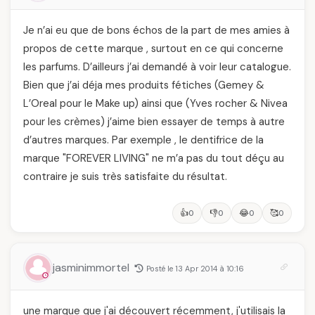
Je n’ai eu que de bons échos de la part de mes amies à
propos de cette marque , surtout en ce qui concerne
les parfums. D’ailleurs j’ai demandé à voir leur catalogue.
Bien que j’ai déja mes produits fétiches (Gemey &
L’Oreal pour le Make up) ainsi que (Yves rocher & Nivea
pour les crèmes) j’aime bien essayer de temps à autre
d’autres marques. Par exemple , le dentifrice de la
marque "FOREVER LIVING" ne m’a pas du tout déçu au
contraire je suis très satisfaite du résultat.
👍
👎
😂
🥰
0
0
0
0
jasminimmortel
Posté le 13 Apr 2014 à 10:16
une marque que j'ai découvert récemment, j'utilisais la