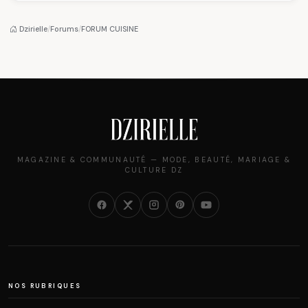
algérien
pantalon des
des millions de
Algéroises devient la
femmes algériennes,
pièce mode de l'été
et ce que vous devez
Dzirielle
/
Forums
/
FORUM CUISINE
vraiment savoir
MAGAZINE & COMMUNAUTÉ — MODE, BEAUTÉ, MARIAGE &
CULTURE DZ
NOS RUBRIQUES