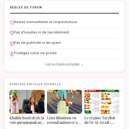
RÈGLES DU FORUM
Restez bienveillante et respectueuse
Pas d'insultes ni de harcèlement
Pas de publicité ni de spam
Protégez votre vie privée
Lire la charte complète →
DERNIERS ARTICLES DZIRIELLE
Khalida Boufedech, la
Léna Situations en
Le régime Tayyibat
voix qui manquait au
seroual mdouwer au
du Dr Al-Awadi :
sommet de l'État
Louvre : quand le
pourquoi il a séduit