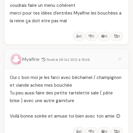
voudrais faire un menu cohérent
merci pour tes idées d'entrées Myafine les bouchées a
la reine ça doit etre pas mal
👍
👎
😂
🥰
0
0
0
0
Myafine
Posté le 28 Oct 2012 à 16:06
Oui c bon moi je les farci avec béchamel / champignon
et viande achee mes bouchée
Tu peu aussi faire des petite tartelette sale ( pâte
brise ) avec une autre garniture
Voilà bonne soirée et amuse toi bien avec ton amie 😊
👍
👎
😂
🥰
0
0
0
0