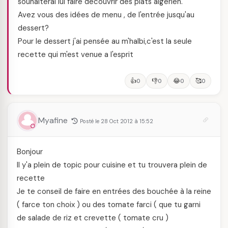
souhaiterai lui faire découvrir des plats algérien.
Avez vous des idées de menu , de l'entrée jusqu'au
dessert?
Pour le dessert j'ai pensée au m'halbi,c'est la seule
recette qui m'est venue a l'esprit
👍
👎
😂
🥰
0
0
0
0
Myafine
Posté le 28 Oct 2012 à 15:52
Bonjour
Il y'a plein de topic pour cuisine et tu trouvera plein de
recette
Je te conseil de faire en entrées des bouchée à la reine
( farce ton choix ) ou des tomate farci ( que tu garni
de salade de riz et crevette ( tomate cru )