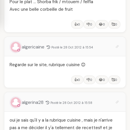
Pour le plat … Shorba frik / mtouem / felfla
Avec une belle corbeille de fruit
👍
👎
😂
🥰
0
0
0
0
algericaine
Posté le 28 Oct 2012 à 15:54
Regarde sur le site, rubrique cuisine 😊
👍
👎
😂
🥰
0
0
0
0
algerina28
Posté le 28 Oct 2012 à 15:58
oui je sais qu'il y a la rubrique cuisine , mais je n'arrive
pas a me décider il y'a tellement de recettes!! et je