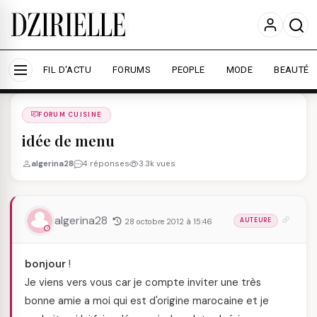
Nous utilisons des cookies pour améliorer votre
expérience et mesurer l'audience.
En savoir plus
Accepter tout
Personnaliser
FIL D'ACTU
FORUMS
PEOPLE
MODE
BEAUTÉ
Forums
/
FORUM CUISINE
/
FORUM CUISINE
idée de menu
algerina28
4 réponses
3.3k vues
algerina28
28 octobre 2012 à 15:46
AUTEURE
bonjour
!
Je viens vers vous car je compte inviter une très
bonne amie a moi qui est d'origine marocaine et je