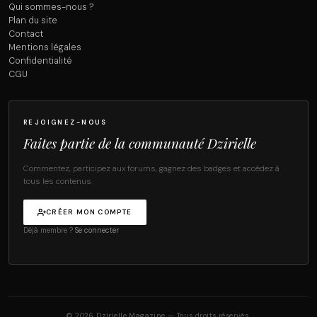
Qui sommes-nous ?
Plan du site
Contact
Mentions légales
Confidentialité
CGU
REJOIGNEZ-NOUS
Faites partie de la communauté Dzirielle
Commentez, participez aux forums, gagnez des badges et accédez à
tous les contenus.
CRÉER MON COMPTE
Déjà membre ?
Se connecter
© 2026 Dzirielle Magazine — Tous droits réservés.