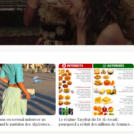
ions en seroual mdouwer au
Le régime Tayyibat du Dr Al-Awadi :
and le pantalon des Algéroises
pourquoi il a séduit des millions de femmes
ièce mode de l'été
algériennes, et ce que vous devez vraiment
savoir