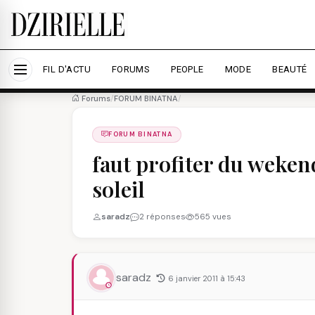
Nous utilisons des cookies pour améliorer votre expé
savoir plus
Accepter tout
Personna
FIL D'ACTU
FORUMS
PEOPLE
MODE
BEAUTÉ
Forums
/
FORUM BINATNA
/
FORUM BINATNA
faut profiter du wekend
soleil
saradz
2 réponses
565 vues
saradz
6 janvier 2011 à 15:43