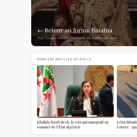
← Retour au forum Binatna
Voir toutes les discussions de cette rubrique
DERNIERS ARTICLES DZIRIELLE
Khalida Boufedech, la voix qui manquait au
Léna Situat
sommet de l'État algérien
Louvre : qu
devient la p