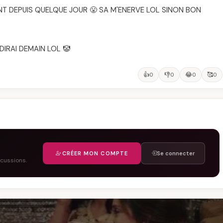
NT DEPUIS QUELQUE JOUR 😤 SA M'ENERVE LOL SINON BON
IRAI DEMAIN LOL 🤡
👍
👎
😂
🥰
0
0
0
0
CRÉER MON COMPTE
Se connecter
scussions.