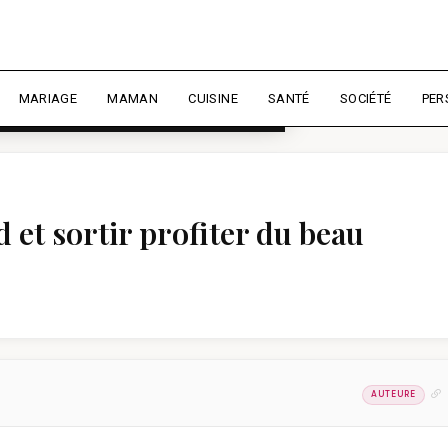
rience et mesurer l'audience.
En
liser
MARIAGE
MAMAN
CUISINE
SANTÉ
SOCIÉTÉ
PER
 et sortir profiter du beau
AUTEURE