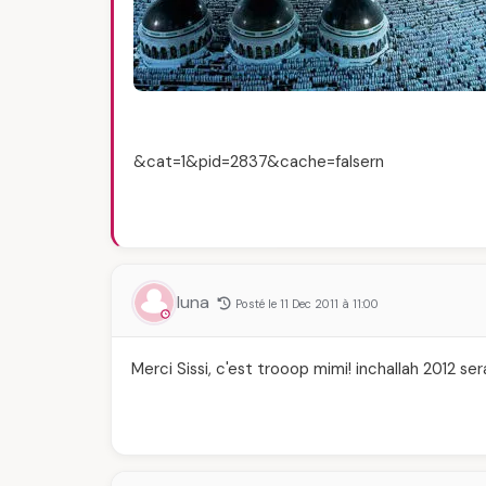
&cat=1&pid=2837&cache=falsern
luna
Posté le 11 Dec 2011 à 11:00
Merci Sissi, c'est trooop mimi! inchallah 2012 ser