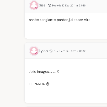
Sissi
Posté le 10 Dec 2011 à 23:46
année sanglante pardon,j'ai taper vite
Lyiah
Posté le 11 Dec 2011 à 00:00
Jolie images………. 💃
LE PANDA 😍