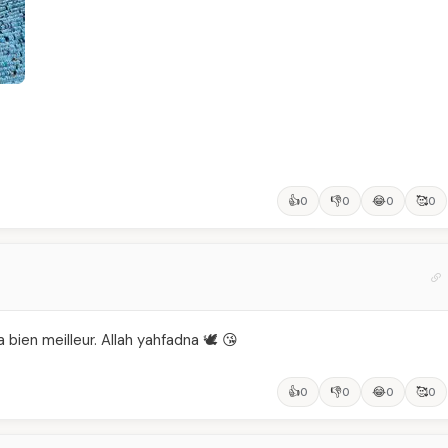
👍
👎
😂
🥰
0
0
0
0
a bien meilleur. Allah yahfadna 🕊️ 😘
👍
👎
😂
🥰
0
0
0
0