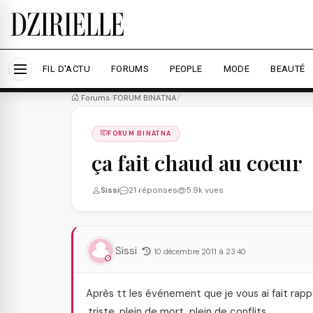
Nous utilisons des cookies pour améliorer votre expé
savoir plus
Accepter tout
Personna
FIL D'ACTU
FORUMS
PEOPLE
MODE
BEAUTÉ
Forums
/
FORUM BINATNA
/
FORUM BINATNA
ça fait chaud au coeur
Sissi
21 réponses
5.9k vues
Sissi
10 décembre 2011 à 23:40
Après tt les événement que je vous ai fait rapp
,triste, plein de mort, plein de conflits.