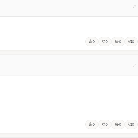
👍
👎
😂
🥰
0
0
0
0
👍
👎
😂
🥰
0
0
0
0