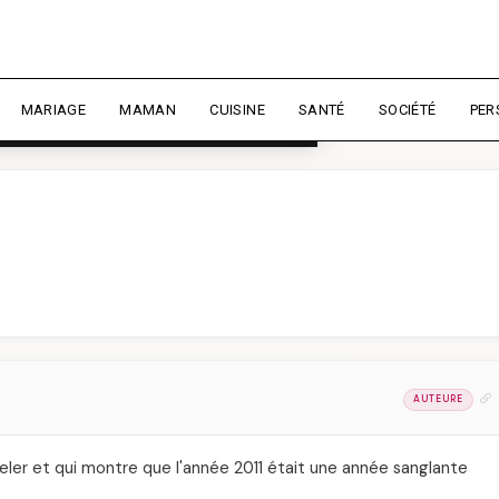
rience et mesurer l'audience.
En
liser
MARIAGE
MAMAN
CUISINE
SANTÉ
SOCIÉTÉ
PER
AUTEURE
eler et qui montre que l'année 2011 était une année sanglante