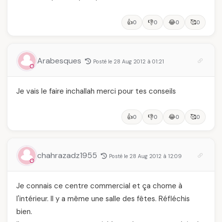
👍
👎
😂
🥰
0
0
0
0
Arabesques
Posté le 28 Aug 2012 à 01:21
Je vais le faire inchallah merci pour tes conseils
👍
👎
😂
🥰
0
0
0
0
chahrazadz1955
Posté le 28 Aug 2012 à 12:09
Je connais ce centre commercial et ça chome à
l'intérieur. Il y a même une salle des fêtes. Réfléchis
bien.