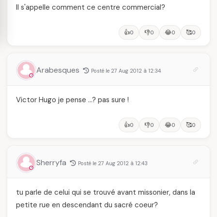
Il s'appelle comment ce centre commercial?
👍
👎
😂
🥰
0
0
0
0
Arabesques
Posté le 27 Aug 2012 à 12:34
Victor Hugo je pense …? pas sure !
👍
👎
😂
🥰
0
0
0
0
Sherryfa
Posté le 27 Aug 2012 à 12:43
tu parle de celui qui se trouvé avant missonier, dans la
petite rue en descendant du sacré coeur?