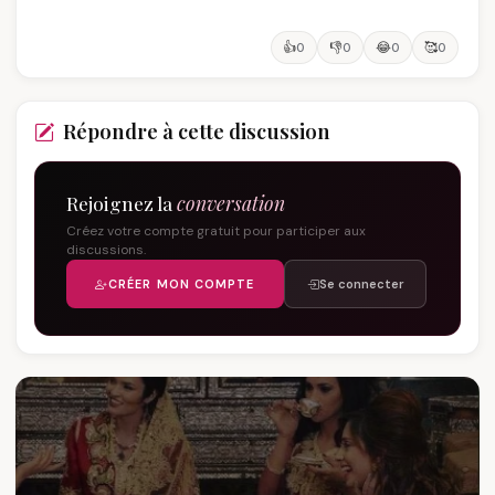
👍
👎
😂
🥰
0
0
0
0
Répondre à cette discussion
Rejoignez la
conversation
Créez votre compte gratuit pour participer aux
discussions.
CRÉER MON COMPTE
Se connecter