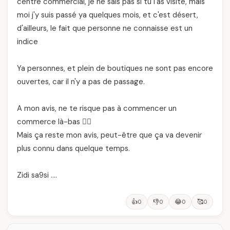
centre commercial, je ne sais pas si tu l'as visité, mais
moi j'y suis passé ya quelques mois, et c'est désert,
d'ailleurs, le fait que personne ne connaisse est un
indice
Ya personnes, et plein de boutiques ne sont pas encore
ouvertes, car il n'y a pas de passage.
A mon avis, ne te risque pas à commencer un
commerce là-bas 🙅‍♂️
Mais ça reste mon avis, peut-être que ça va devenir
plus connu dans quelque temps.
Zidi sa9si ….
👍
👎
😂
🥰
0
0
0
0