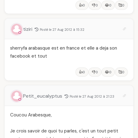
👍
👎
😂
🥰
0
0
0
0
tiziri
Posté le 27 Aug 2012 à 15:32
sherryfa arabasque est en france et elle a deja son
facebook et tout
👍
👎
😂
🥰
0
0
0
0
Petit_eucalyptus
Posté le 27 Aug 2012 à 21:23
Coucou Arabesque,
Je crois savoir de quoi tu parles, c'est un tout petit