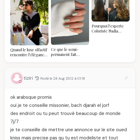
Pourquoi l'experte
Coloriste Nadia
refuse de refaire
votre balayage (et
pourquoi vous allez
Ce que le semi-
Quand le luxe olfactif
l'adorer pour ça)
permanent fait
rencontre l’élégance
réellement à vos
algérienne : une
ongles
célébration de la Fête
des Mères hors du
temps
tiziri
Posté le 28 Aug 2012 à 01:18
ok arabsque promis
oui je te conseille missonier, bach djarah el jorf
des endroit ou tu peut trouvè beaucoup de monde
7j/7
je te conseille de mettre une annonce sur le site oued
kniss mais precise pas qu tu est modeliste et tout