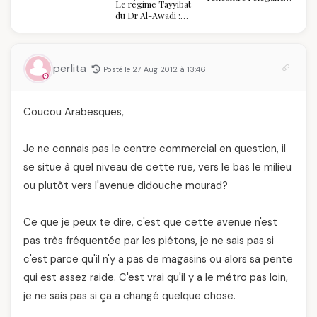
Le régime Tayyibat
algérienne : une
du Dr Al-Awadi :
célébration de la Fête
pourquoi il a séduit
des Mères hors du
des millions de
temps
femmes algériennes,
et ce que vous devez
perlita
Posté le 27 Aug 2012 à 13:46
vraiment savoir
Coucou Arabesques,
Je ne connais pas le centre commercial en question, il
se situe à quel niveau de cette rue, vers le bas le milieu
ou plutôt vers l'avenue didouche mourad?
Ce que je peux te dire, c'est que cette avenue n'est
pas très fréquentée par les piétons, je ne sais pas si
c'est parce qu'il n'y a pas de magasins ou alors sa pente
qui est assez raide. C'est vrai qu'il y a le métro pas loin,
je ne sais pas si ça a changé quelque chose.