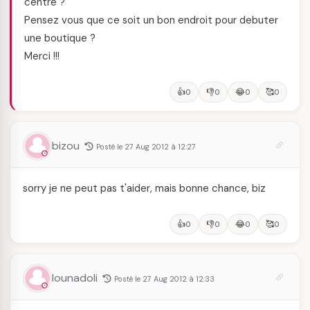
centre ?
Pensez vous que ce soit un bon endroit pour debuter
une boutique ?
Merci !!!
👍
👎
😂
🥰
0
0
0
0
bizou
Posté le 27 Aug 2012 à 12:27
sorry je ne peut pas t'aider, mais bonne chance, biz
👍
👎
😂
🥰
0
0
0
0
lounadoli
Posté le 27 Aug 2012 à 12:33