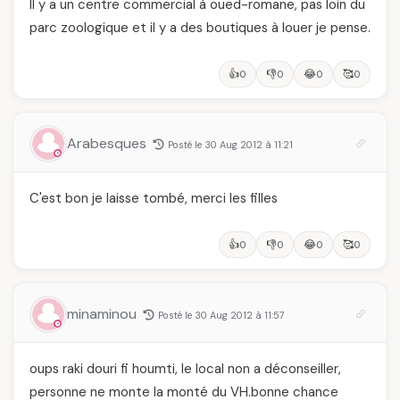
Il y a un centre commercial à oued-romane, pas loin du
parc zoologique et il y a des boutiques à louer je pense.
👍
👎
😂
🥰
0
0
0
0
Arabesques
Posté le 30 Aug 2012 à 11:21
C'est bon je laisse tombé, merci les filles
👍
👎
😂
🥰
0
0
0
0
minaminou
Posté le 30 Aug 2012 à 11:57
oups raki douri fi houmti, le local non a déconseiller,
personne ne monte la monté du VH.bonne chance