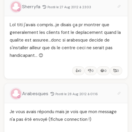
Sherryfa
Posté le 27 Aug 2012 à 23:03
Lol titi j'avais compris…je disais ça pr montrer que
generalement les clients font le deplacement quand la
qualite est assuree…donc si arabesque decide de
s'installer ailleur que ds le centre ceci ne serait pas
handicapant… 😊
👍
👎
😂
🥰
0
0
0
0
Arabesques
Posté le 28 Aug 2012 à 01:16
Je vous avais répondu mais je vois que mon message
n'a pas été envoyé (fichue connection !)