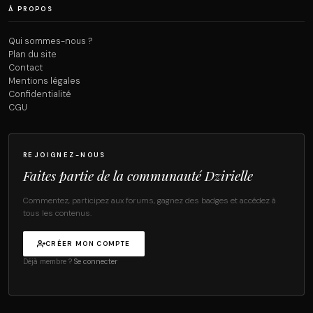
À PROPOS
Qui sommes-nous ?
Plan du site
Contact
Mentions légales
Confidentialité
CGU
REJOIGNEZ-NOUS
Faites partie de la communauté Dzirielle
Commentez, participez aux forums, gagnez des badges et accédez à
tous les contenus.
CRÉER MON COMPTE
Déjà membre ?
Se connecter