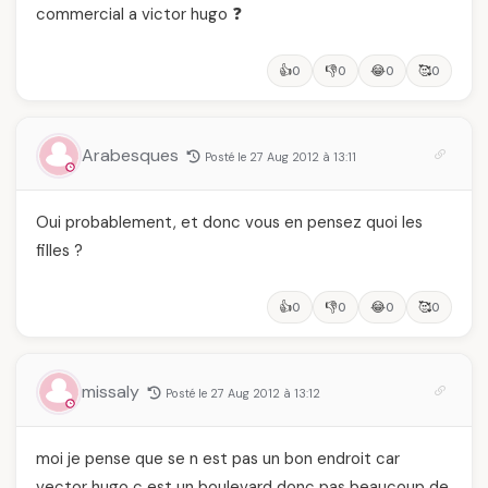
commercial a victor hugo ❓
👍
👎
😂
🥰
0
0
0
0
Arabesques
Posté le 27 Aug 2012 à 13:11
Oui probablement, et donc vous en pensez quoi les
filles ?
👍
👎
😂
🥰
0
0
0
0
missaly
Posté le 27 Aug 2012 à 13:12
moi je pense que se n est pas un bon endroit car
vector hugo c est un boulevard donc pas beaucoup de