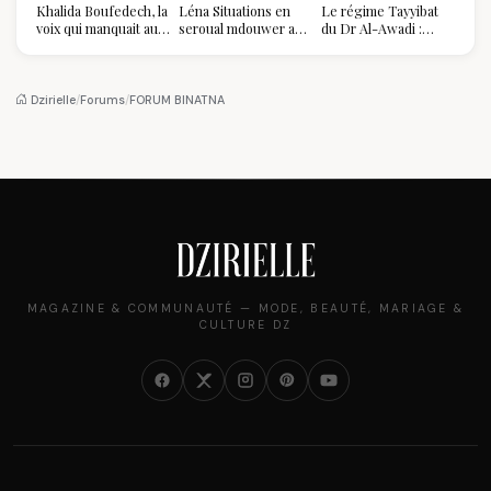
Khalida Boufedech, la
Léna Situations en
Le régime Tayyibat
voix qui manquait au
seroual mdouwer au
du Dr Al-Awadi :
sommet de l'État
Louvre : quand le
pourquoi il a séduit
algérien
pantalon des
des millions de
Algéroises devient la
femmes algériennes,
pièce mode de l'été
et ce que vous devez
Dzirielle
/
Forums
/
FORUM BINATNA
vraiment savoir
MAGAZINE & COMMUNAUTÉ — MODE, BEAUTÉ, MARIAGE &
CULTURE DZ