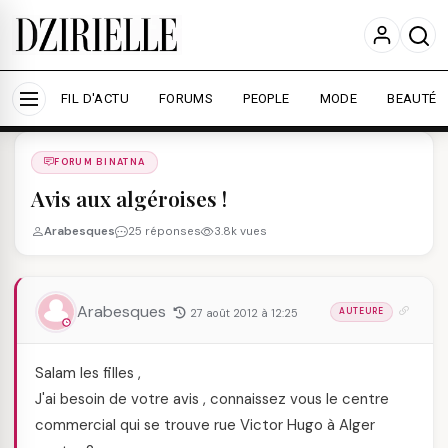
Nous utilisons des cookies pour améliorer votre
expérience et mesurer l'audience.
En savoir plus
Accepter tout
Personnaliser
FIL D'ACTU
FORUMS
PEOPLE
MODE
BEAUTÉ
Forums
/
FORUM BINATNA
/
FORUM BINATNA
Avis aux algéroises !
Arabesques
25 réponses
3.8k vues
Arabesques
27 août 2012 à 12:25
AUTEURE
Salam les filles ,
J'ai besoin de votre avis , connaissez vous le centre
commercial qui se trouve rue Victor Hugo à Alger