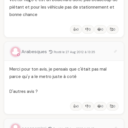
piétant et pour les véhicule pas de stationnement et
bonne chance
👍
👎
😂
🥰
0
0
0
0
Arabesques
Posté le 27 Aug 2012 à 13:35
Merci pour ton avis, je pensais que c'était pas mal
parce qu'y a le metro juste à coté
D'autres avis ?
👍
👎
😂
🥰
0
0
0
0