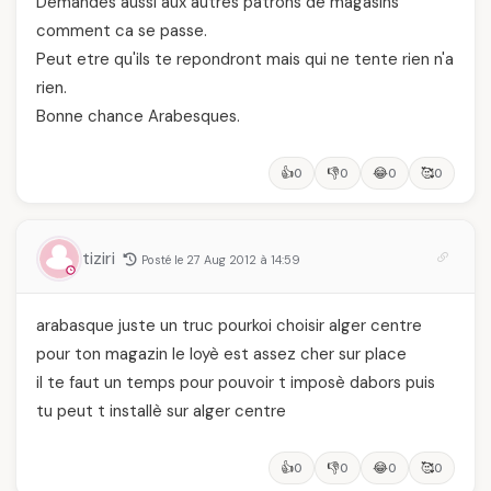
Demandes aussi aux autres patrons de magasins
comment ca se passe.
Peut etre qu'ils te repondront mais qui ne tente rien n'a
rien.
Bonne chance Arabesques.
👍
👎
😂
🥰
0
0
0
0
tiziri
Posté le 27 Aug 2012 à 14:59
arabasque juste un truc pourkoi choisir alger centre
pour ton magazin le loyè est assez cher sur place
il te faut un temps pour pouvoir t imposè dabors puis
tu peut t installè sur alger centre
👍
👎
😂
🥰
0
0
0
0