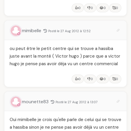
👍
👎
😂
🥰
0
0
0
0
mimibelle
Posté le 27 Aug 2012 à 12:52
ou peut être le petit centre qui se trouve a hassiba
juste avant la monté ( Victor hugo ) parce que a victor
hugo je pense pas avoir déja vu un centre commercial
👍
👎
😂
🥰
0
0
0
0
mounette83
Posté le 27 Aug 2012 à 13:07
Oui mimibelle je crois qu'elle parle de celui qui se trouve
a hassiba sinon je ne pense pas avoir déjà vu un centre