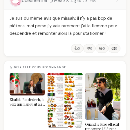
oceanemimi
Posté le 27 Aug 2012 à 13:45
Je suis du même avis que missaly, il n'y a pas bcp de
piétons, moi perso j'y vais rarement j'ai la flemme pour
descendre et remonter alors là pour stationner !
👍
👎
😂
🥰
0
0
0
0
DZIRIELLE VOUS RECOMMANDE
Khalida Boufedech, la
voix qui manquait au
sommet de l'État
algérien
Quand le luxe olfactif
rencontre l’élégance