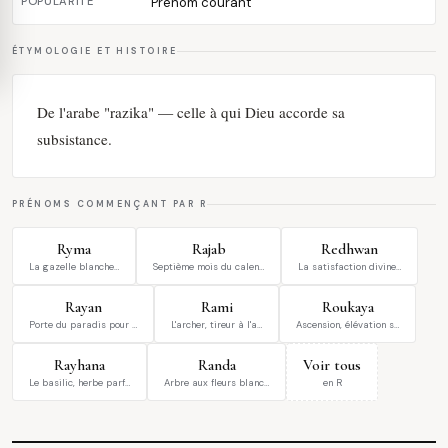
POPULARITÉ
Prénom courant
ÉTYMOLOGIE ET HISTOIRE
De l'arabe "razika" — celle à qui Dieu accorde sa
subsistance.
PRÉNOMS COMMENÇANT PAR R
Ryma
Rajab
Redhwan
La gazelle blanche…
Septième mois du calen…
La satisfaction divine…
Rayan
Rami
Roukaya
Porte du paradis pour …
L'archer, tireur à l'a…
Ascension, élévation s…
Rayhana
Randa
Voir tous
Le basilic, herbe parf…
Arbre aux fleurs blanc…
en R