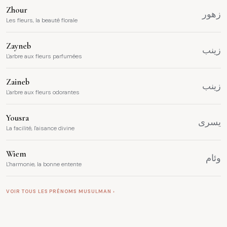
Zhour
زهور
Les fleurs, la beauté florale
Zayneb
زينب
L'arbre aux fleurs parfumées
Zaineb
زينب
L'arbre aux fleurs odorantes
Yousra
يسرى
La facilité, l'aisance divine
Wiem
وئام
L'harmonie, la bonne entente
VOIR TOUS LES PRÉNOMS MUSULMAN ›