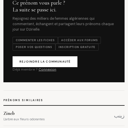
Ce prénom vous parle ?
La suite se passe ici.
Rejoignez des milliers de femmes algériennes qui
commentent, échangent et partagent leurs prénoms chaque
jour sur Dzirielle.
COMMENTER LES FICHES
ACCÉDER AUX FORUMS
POSER VOS QUESTIONS
INSCRIPTION GRATUITE
REJOINDRE LA COMMUNAUTÉ
Déjà membre ?
Connexion
PRÉNOMS SIMILAIRES
Zineb
زينب
L'arbre aux fleurs odorantes