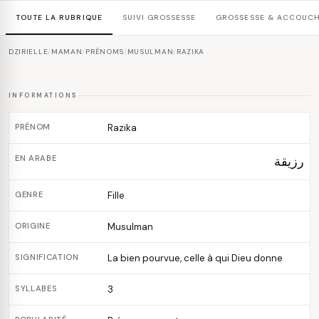
TOUTE LA RUBRIQUE
SUIVI GROSSESSE
GROSSESSE & ACCOUC
DZIRIELLE
/
MAMAN
/
PRÉNOMS
/
MUSULMAN
/
RAZIKA
INFORMATIONS
PRÉNOM
Razika
EN ARABE
رزيقة
GENRE
Fille
ORIGINE
Musulman
SIGNIFICATION
La bien pourvue, celle à qui Dieu donne
SYLLABES
3