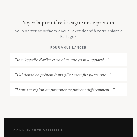
Soyez la première à réagir sur ce prénom
Vous portez ce prénom ? Vous l'avez donné à votre enfant ?
Partagez.
POUR VOUS LANCER
"Je m'appelle Razika et voici ce que ça m'a apporté..."
"J'ai donné ce prénom à ma fille / mon fils parce que..."
"Dans ma région on prononce ce prénom différemment..."
COMMUNAUTÉ DZIRIELLE