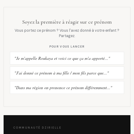
Soyez la première à réagir sur ce prénom
Vous portez ce prénom ? Vous l'avez donné à votre enfant ?
Partagez.
POUR VOUS LANCER
"Je m'appelle Roukaya et voici ce que ça m'a apporté..."
"J'ai donné ce prénom à ma fille / mon fils parce que..."
"Dans ma région on prononce ce prénom différemment..."
COMMUNAUTÉ DZIRIELLE