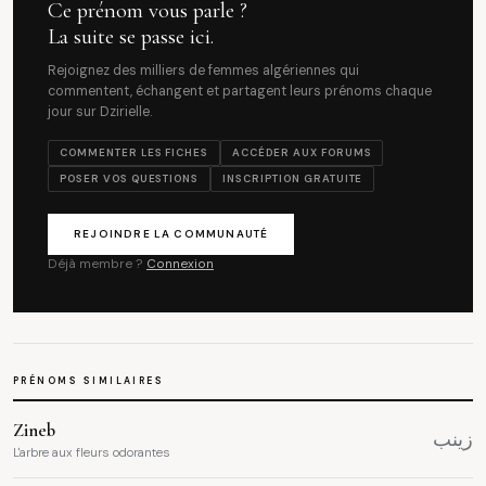
Ce prénom vous parle ?
La suite se passe ici.
Rejoignez des milliers de femmes algériennes qui
commentent, échangent et partagent leurs prénoms chaque
jour sur Dzirielle.
COMMENTER LES FICHES
ACCÉDER AUX FORUMS
POSER VOS QUESTIONS
INSCRIPTION GRATUITE
REJOINDRE LA COMMUNAUTÉ
Déjà membre ?
Connexion
PRÉNOMS SIMILAIRES
Zineb
زينب
L'arbre aux fleurs odorantes