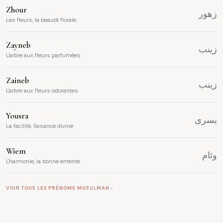
Zhour
زهور
Les fleurs, la beauté florale
Zayneb
زينب
L'arbre aux fleurs parfumées
Zaineb
زينب
L'arbre aux fleurs odorantes
Yousra
يسرى
La facilité, l'aisance divine
Wiem
وئام
L'harmonie, la bonne entente
VOIR TOUS LES PRÉNOMS MUSULMAN ›