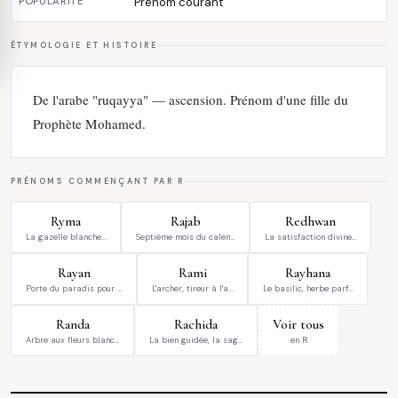
POPULARITÉ
Prénom courant
ÉTYMOLOGIE ET HISTOIRE
De l'arabe "ruqayya" — ascension. Prénom d'une fille du
Prophète Mohamed.
PRÉNOMS COMMENÇANT PAR R
Ryma
Rajab
Redhwan
La gazelle blanche…
Septième mois du calen…
La satisfaction divine…
Rayan
Rami
Rayhana
Porte du paradis pour …
L'archer, tireur à l'a…
Le basilic, herbe parf…
Randa
Rachida
Voir tous
Arbre aux fleurs blanc…
La bien guidée, la sag…
en R