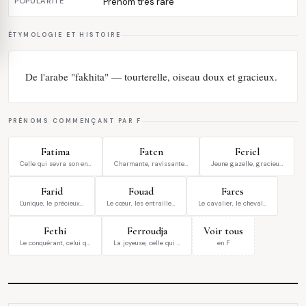
POPULARITÉ
Prénom très rare
ÉTYMOLOGIE ET HISTOIRE
De l'arabe "fakhita" — tourterelle, oiseau doux et gracieux.
PRÉNOMS COMMENÇANT PAR F
Fatima
Faten
Feriel
Celle qui sevra son en…
Charmante, ravissante…
Jeune gazelle, gracieu…
Farid
Fouad
Fares
L'unique, le précieux…
Le cœur, les entraille…
Le cavalier, le cheval…
Fethi
Ferroudja
Voir tous
Le conquérant, celui q…
La joyeuse, celle qui …
en F