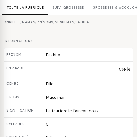
TOUTE LA RUBRIQUE
SUIVI GROSSESSE
GROSSESSE & ACCOUC
DZIRIELLE
/
MAMAN
/
PRÉNOMS
/
MUSULMAN
/
FAKHITA
INFORMATIONS
PRÉNOM
Fakhita
EN ARABE
فاختة
GENRE
Fille
ORIGINE
Musulman
SIGNIFICATION
La tourterelle, l'oiseau doux
SYLLABES
3