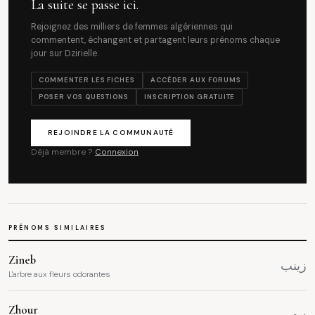
La suite se passe ici.
Rejoignez des milliers de femmes algériennes qui
commentent, échangent et partagent leurs prénoms chaque
jour sur Dzirielle.
COMMENTER LES FICHES
ACCÉDER AUX FORUMS
POSER VOS QUESTIONS
INSCRIPTION GRATUITE
REJOINDRE LA COMMUNAUTÉ
Déjà membre ?
Connexion
PRÉNOMS SIMILAIRES
Zineb
زينب
L'arbre aux fleurs odorantes
Zhour