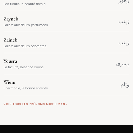
زهور
Les fleurs, la beauté florale
Zayneb
زينب
L'arbre aux fleurs parfumées
Zaineb
زينب
L'arbre aux fleurs odorantes
Yousra
يسرى
La facilité, l'aisance divine
Wiem
وئام
L'harmonie, la bonne entente
VOIR TOUS LES PRÉNOMS MUSULMAN ›