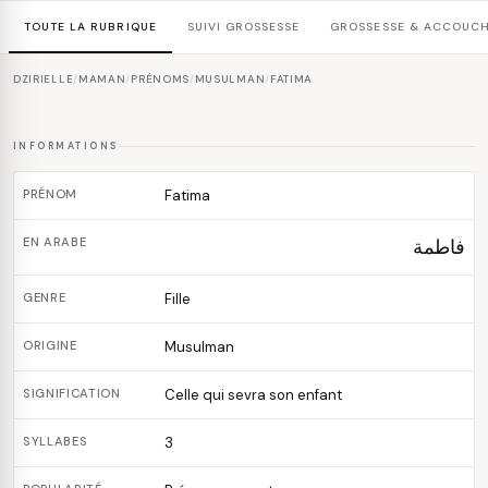
TOUTE LA RUBRIQUE
SUIVI GROSSESSE
GROSSESSE & ACCOUC
DZIRIELLE
/
MAMAN
/
PRÉNOMS
/
MUSULMAN
/
FATIMA
INFORMATIONS
PRÉNOM
Fatima
EN ARABE
فاطمة
GENRE
Fille
ORIGINE
Musulman
SIGNIFICATION
Celle qui sevra son enfant
SYLLABES
3