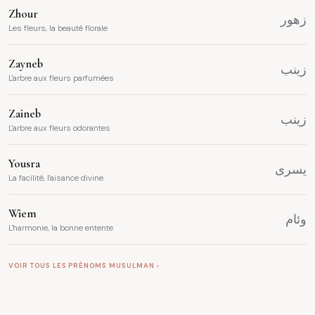
Zhour
زهور
Les fleurs, la beauté florale
Zayneb
زينب
L'arbre aux fleurs parfumées
Zaineb
زينب
L'arbre aux fleurs odorantes
Yousra
يسرى
La facilité, l'aisance divine
Wiem
وئام
L'harmonie, la bonne entente
VOIR TOUS LES PRÉNOMS MUSULMAN ›