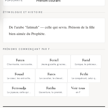
POPULARITÉ
Prénom courant
ÉTYMOLOGIE ET HISTOIRE
De l'arabe "fatimah" — celle qui sevra. Prénom de la fille
bien-aimée du Prophète.
PRÉNOMS COMMENÇANT PAR F
Faten
Feriel
Farid
Charmante, ravissante…
Jeune gazelle, gracieu…
L'unique, le précieux…
Fouad
Fares
Fethi
Le cœur, les entraille…
Le cavalier, le cheval…
Le conquérant, celui q…
Ferroudja
Fatiha
Voir tous
La joyeuse, celle qui …
L'ouverture, la premiè…
en F