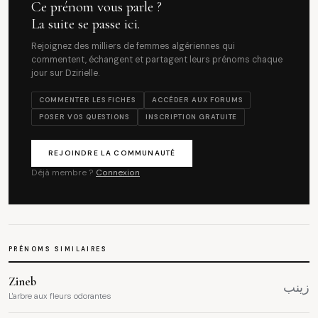
Ce prénom vous parle ?
La suite se passe ici.
Rejoignez des milliers de femmes algériennes qui
commentent, échangent et partagent leurs prénoms chaque
jour sur Dzirielle.
COMMENTER LES FICHES
ACCÉDER AUX FORUMS
POSER VOS QUESTIONS
INSCRIPTION GRATUITE
REJOINDRE LA COMMUNAUTÉ
Déjà membre ?
Connexion
PRÉNOMS SIMILAIRES
Zineb
زينب
L'arbre aux fleurs odorantes