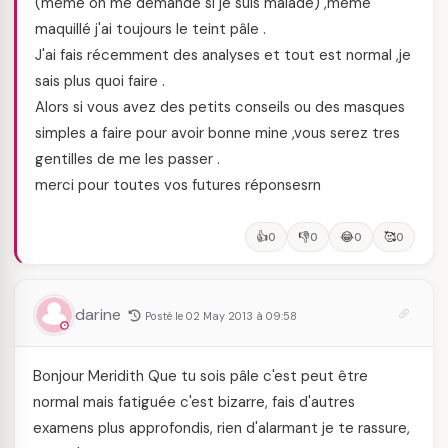
(meme on me demande si je suis malade) ,même
maquillé j'ai toujours le teint pâle .
J'ai fais récemment des analyses et tout est normal ,je
sais plus quoi faire .
Alors si vous avez des petits conseils ou des masques
simples a faire pour avoir bonne mine ,vous serez tres
gentilles de me les passer .
merci pour toutes vos futures réponsesrn
👍
👎
😂
🥰
0
0
0
0
darine
Posté le 02 May 2013 à 09:58
Bonjour Meridith Que tu sois pâle c'est peut être
normal mais fatiguée c'est bizarre, fais d'autres
examens plus approfondis, rien d'alarmant je te rassure,