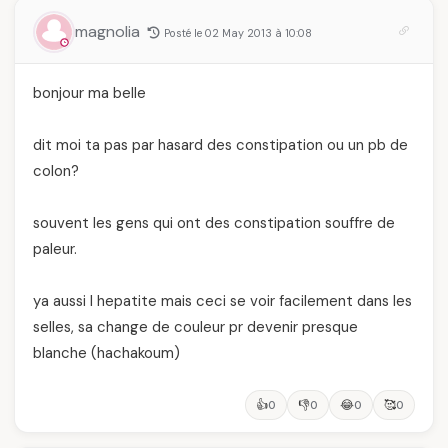
magnolia
Posté le 02 May 2013 à 10:08
bonjour ma belle
dit moi ta pas par hasard des constipation ou un pb de
colon?
souvent les gens qui ont des constipation souffre de
paleur.
ya aussi l hepatite mais ceci se voir facilement dans les
selles, sa change de couleur pr devenir presque
blanche (hachakoum)
👍
👎
😂
🥰
0
0
0
0