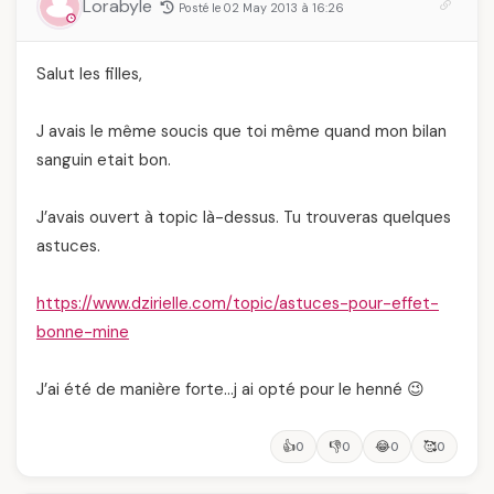
Lorabyle
Posté le 02 May 2013 à 16:26
Salut les filles,
J avais le même soucis que toi même quand mon bilan
sanguin etait bon.
J’avais ouvert à topic là-dessus. Tu trouveras quelques
astuces.
https://www.dzirielle.com/topic/astuces-pour-effet-
bonne-mine
J’ai été de manière forte…j ai opté pour le henné 😉
👍
👎
😂
🥰
0
0
0
0