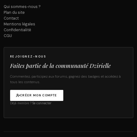
Qui sommes-nous ?
Plan du site
Contact
Mentions légales
Confidentialité
CGU
REJOIGNEZ-NOUS
Faites partie de la communauté Dzirielle
Commentez, participez aux forums, gagnez des badges et accédez à
tous les contenus.
CRÉER MON COMPTE
Déjà membre ?
Se connecter