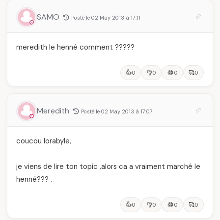
SAMO
Posté le 02 May 2013 à 17:11
meredith le henné comment ?????
👍
👎
😂
🥰
0
0
0
0
Meredith
Posté le 02 May 2013 à 17:07
coucou lorabyle,
je viens de lire ton topic ,alors ca a vraiment marché le
henné??? .
👍
👎
😂
🥰
0
0
0
0