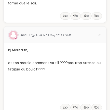
forme que le soir.
👍
👎
😂
🥰
0
0
0
0
SAMO
Posté le 02 May 2013 à 10:47
bj Meredith,
et ton morale comment va t’il ????pas trop stresse ou
fatigué du boulot????
👍
👎
😂
🥰
0
0
0
0