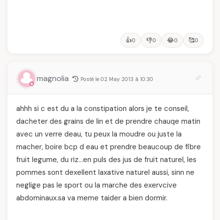
👍
👎
😂
🥰
0
0
0
0
magnolia
Posté le 02 May 2013 à 10:30
ahhh si c est du a la constipation alors je te conseil,
dacheter des grains de lin et de prendre chauqe matin
avec un verre deau, tu peux la moudre ou juste la
macher, boire bcp d eau et prendre beaucoup de fibre
fruit legume, du riz…en puls des jus de fruit naturel, les
pommes sont dexellent laxative naturel aussi, sinn ne
neglige pas le sport ou la marche des exervcive
abdominaux.sa va meme taider a bien dormir.