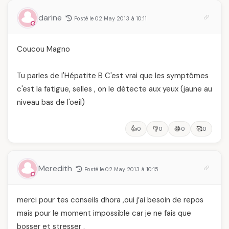
darine
Posté le 02 May 2013 à 10:11
Coucou Magno
Tu parles de l'Hépatite B C'est vrai que les symptômes
c'est la fatigue, selles , on le détecte aux yeux (jaune au
niveau bas de l'oeil)
👍
👎
😂
🥰
0
0
0
0
Meredith
Posté le 02 May 2013 à 10:15
merci pour tes conseils dhora ,oui j’ai besoin de repos
mais pour le moment impossible car je ne fais que
bosser et stresser .