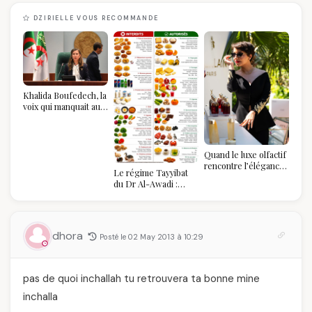
DZIRIELLE VOUS RECOMMANDE
Khalida Boufedech, la
voix qui manquait au
sommet de l'État
algérien
Quand le luxe olfactif
rencontre l’élégance
Le régime Tayyibat
algérienne : une
du Dr Al-Awadi :
célébration de la Fête
pourquoi il a séduit
des Mères hors du
des millions de
temps
femmes algériennes,
et ce que vous devez
dhora
Posté le 02 May 2013 à 10:29
vraiment savoir
pas de quoi inchallah tu retrouvera ta bonne mine
inchalla