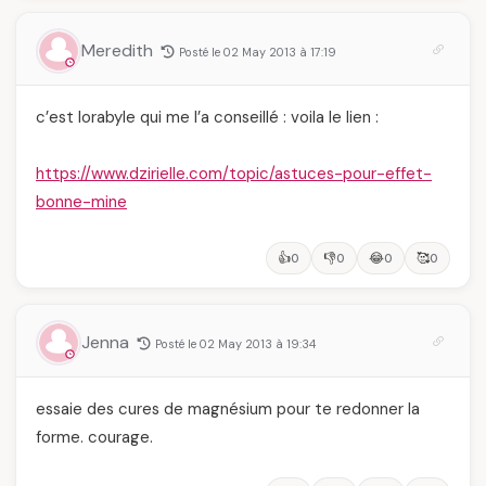
Meredith
Posté le 02 May 2013 à 17:19
c’est lorabyle qui me l’a conseillé : voila le lien :
https://www.dzirielle.com/topic/astuces-pour-effet-
bonne-mine
👍
👎
😂
🥰
0
0
0
0
Jenna
Posté le 02 May 2013 à 19:34
essaie des cures de magnésium pour te redonner la
forme. courage.