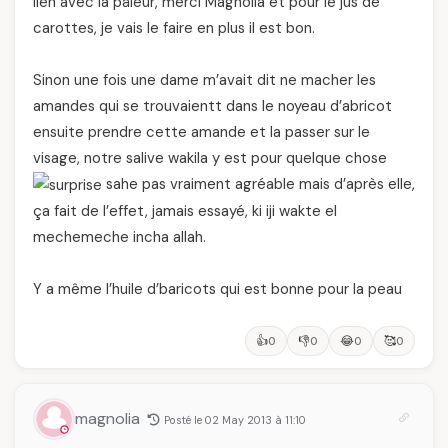
lien avec la pâleur, merci Magnolia et pour le jus de
carottes, je vais le faire en plus il est bon.
Sinon une fois une dame m’avait dit ne macher les
amandes qui se trouvaientt dans le noyeau d’abricot
ensuite prendre cette amande et la passer sur le
visage, notre salive wakila y est pour quelque chose
sahe pas vraiment agréable mais d’après elle,
ça fait de l’effet, jamais essayé, ki iji wakte el
mechemeche incha allah.
Y a même l’huile d’baricots qui est bonne pour la peau
👍
👎
😂
🥰
0
0
0
0
magnolia
Posté le 02 May 2013 à 11:10