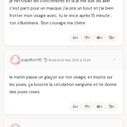
je nettoyait les concombres et la je me suis dis aller
c’est parti pour un masque, j’ai pris un bout et j’ai bien
frotter mon visage avec, tu le rince après 15 minute ,
ton s’illuminera . Bon courage ma chère
👍
👎
😂
🥰
0
0
0
0
papillon16
Posté le 02 May 2013 à 13:26
le matin passe un glaçon sur ton visage, et inssite sur
les joues, ça booste la circulation sanguine et te donne
des joues roses.
👍
👎
😂
🥰
0
0
0
0