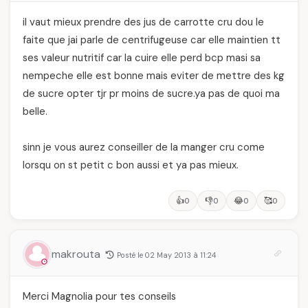
il vaut mieux prendre des jus de carrotte cru dou le
faite que jai parle de centrifugeuse car elle maintien tt
ses valeur nutritif car la cuire elle perd bcp masi sa
nempeche elle est bonne mais eviter de mettre des kg
de sucre opter tjr pr moins de sucre.ya pas de quoi ma
belle.
sinn je vous aurez conseiller de la manger cru come
lorsqu on st petit c bon aussi et ya pas mieux.
👍
👎
😂
🥰
0
0
0
0
makrouta
Posté le 02 May 2013 à 11:24
Merci Magnolia pour tes conseils