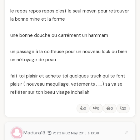
le repos repos repos c’est le seul moyen pour retrouver
la bonne mine et la forme
une bonne douche ou carrément un hammam
un passage à la coiffeuse pour un nouveau louk ou bien
un nétoyage de peau
fait toi plaisir et achete toi quelques truck qui te font
plaisir ( nouveau maquillage, vetements , ….) sa va se
refléter sur ton beau visage inchallah
👍
👎
😂
🥰
0
0
0
0
Madura13
Posté le 02 May 2013 à 10:08