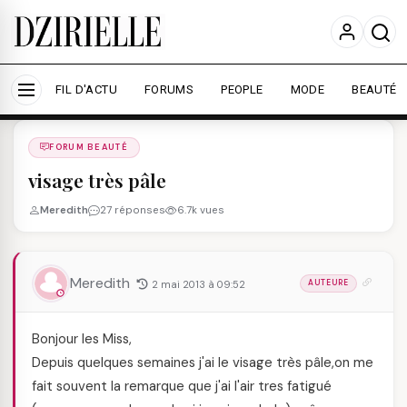
Nous utilisons des cookies pour améliorer votre
expérience et mesurer l'audience.
En savoir plus
Accepter tout
Personnaliser
FIL D'ACTU
FORUMS
PEOPLE
MODE
BEAUTÉ
Forums
/
FORUM BEAUTé
/
FORUM BEAUTÉ
visage très pâle
Meredith
27 réponses
6.7k vues
Meredith
2 mai 2013 à 09:52
AUTEURE
Bonjour les Miss,
Depuis quelques semaines j'ai le visage très pâle,on me
fait souvent la remarque que j'ai l'air tres fatigué