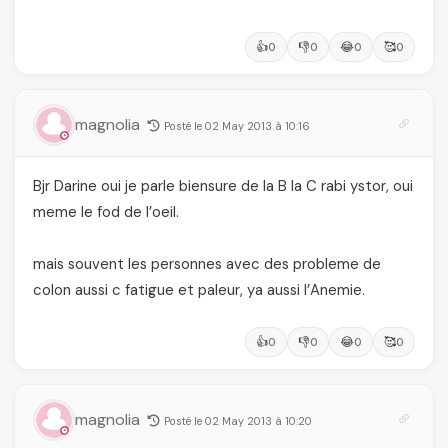
👍
👎
😂
🥰
0
0
0
0
magnolia
Posté le 02 May 2013 à 10:16
Bjr Darine oui je parle biensure de la B la C rabi ystor, oui
meme le fod de l’oeil.
mais souvent les personnes avec des probleme de
colon aussi c fatigue et paleur, ya aussi l’Anemie.
👍
👎
😂
🥰
0
0
0
0
magnolia
Posté le 02 May 2013 à 10:20