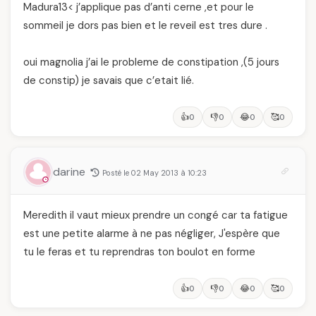
Madura13< j’applique pas d’anti cerne ,et pour le
sommeil je dors pas bien et le reveil est tres dure .
oui magnolia j’ai le probleme de constipation ,(5 jours
de constip) je savais que c’etait lié.
👍
👎
😂
🥰
0
0
0
0
darine
Posté le 02 May 2013 à 10:23
Meredith il vaut mieux prendre un congé car ta fatigue
est une petite alarme à ne pas négliger, J'espère que
tu le feras et tu reprendras ton boulot en forme
👍
👎
😂
🥰
0
0
0
0