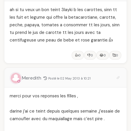
ah si tu veux un bon teint 3layki b les carottes, sinn tt
les fuit et legume qui offre la betacarotiane, carotte,
peche, papaya, tomates a consommer tt les jours, sinn
tu prend le jus de carotte tt les jours avec ta
centifugeuse une peau de bebe et rose garantie.👍
👍
👎
😂
🥰
0
0
0
0
Meredith
Posté le 02 May 2013 à 10:21
merci pour vos reponses les filles ,
darine j’ai ce teint depuis quelques semaine ,j’essaie de
camoufler avec du maquiallage mais c’est pire .