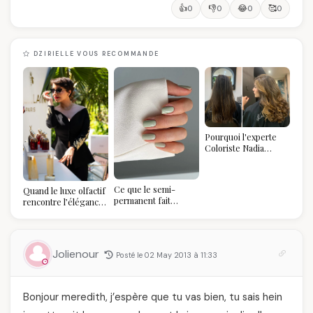
👍
👎
😂
🥰
0
0
0
0
DZIRIELLE VOUS RECOMMANDE
Pourquoi l'experte
Coloriste Nadia
refuse de refaire
votre balayage (et
pourquoi vous allez
Ce que le semi-
Quand le luxe olfactif
l'adorer pour ça)
permanent fait
rencontre l’élégance
réellement à vos
algérienne : une
ongles
célébration de la Fête
des Mères hors du
temps
Jolienour
Posté le 02 May 2013 à 11:33
Bonjour meredith, j’espère que tu vas bien, tu sais hein