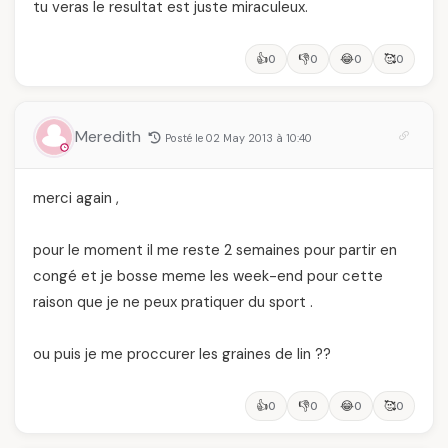
tu veras le resultat est juste miraculeux.
👍
👎
😂
🥰
0
0
0
0
Meredith
Posté le 02 May 2013 à 10:40
merci again ,
pour le moment il me reste 2 semaines pour partir en
congé et je bosse meme les week-end pour cette
raison que je ne peux pratiquer du sport .
ou puis je me proccurer les graines de lin ??
👍
👎
😂
🥰
0
0
0
0