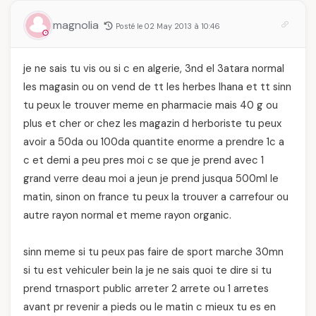
magnolia
Posté le 02 May 2013 à 10:46
je ne sais tu vis ou si c en algerie, 3nd el 3atara normal
les magasin ou on vend de tt les herbes lhana et tt sinn
tu peux le trouver meme en pharmacie mais 40 g ou
plus et cher or chez les magazin d herboriste tu peux
avoir a 50da ou 100da quantite enorme a prendre 1c a
c et demi a peu pres moi c se que je prend avec 1
grand verre deau moi a jeun je prend jusqua 500ml le
matin, sinon on france tu peux la trouver a carrefour ou
autre rayon normal et meme rayon organic.
sinn meme si tu peux pas faire de sport marche 30mn
si tu est vehiculer bein la je ne sais quoi te dire si tu
prend trnasport public arreter 2 arrete ou 1 arretes
avant pr revenir a pieds ou le matin c mieux tu es en