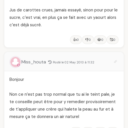
Jus de carottes crues, jamais essayé, sinon pour pour le
sucre, c’est vrai, en plus ça se fait avec un yaourt alors
c’est déjà sucré.
👍
👎
😂
🥰
0
0
0
0
Miss_houta
Posté le 02 May 2013 à 11:32
Bonjour
Non ce n’est pas trop normal que tu ai le teint pale, je
te conseille peut être pour y remedier provisoirement
de t’appliquer une crère qui halete la peau au fur et à
mesure ça te donnera un air naturel