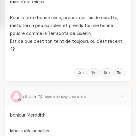
mais c'est mieux
Pour le côté bonne mine, prends des jus de carotte,
mets toi un peu au soleil, et prends toi une bonne
poudre comme la Terracota de Guerlin,
Est ce que c'est ton teint de toujours oû c'est récent
??
👍
👎
😂
🥰
0
0
0
0
dhora
Posté le 02 May 2013 à 10:01
bonjour Meredith
labass alik inchallah