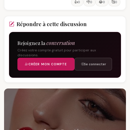
👍
👎
😂
🥰
0
0
0
0
Répondre à cette discussion
Rejoignez la
conversation
Créez votre compte gratuit pour participer aux
discussions.
CRÉER MON COMPTE
Se connecter