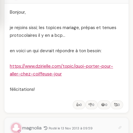
Bonjour,
je rejoins sissi; les topices mariage, prépas et tenues
protocolaires il y en a bcp…
en voici un qui devrait répondre à ton besoin:
https://www.dzirielle.com/topic/quoi-porter-pour-
aller-chez-coiffeuse-jour
félicitations!
👍
👎
😂
🥰
0
0
0
0
magnolia
Posté le 13 Nov 2013 à 09:59