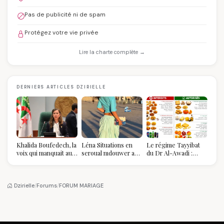
Pas de publicité ni de spam
Protégez votre vie privée
Lire la charte complète →
DERNIERS ARTICLES DZIRIELLE
Khalida Boufedech, la
Léna Situations en
Le régime Tayyibat
voix qui manquait au
seroual mdouwer au
du Dr Al-Awadi :
sommet de l'État
Louvre : quand le
pourquoi il a séduit
algérien
pantalon des
des millions de
Algéroises devient la
femmes algériennes,
pièce mode de l'été
et ce que vous devez
Dzirielle
/
Forums
/
FORUM MARIAGE
vraiment savoir