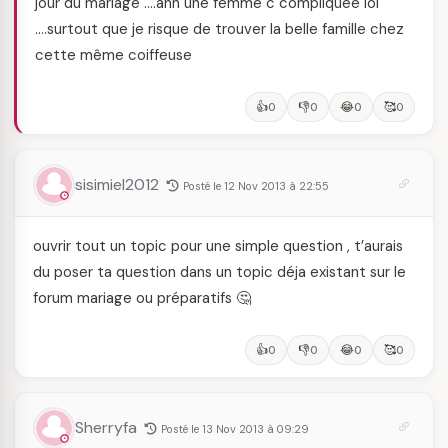
jour du mariage ….ahh une femme c compliquée lol
….surtout que je risque de trouver la belle famille chez
cette même coiffeuse
👍
👎
😂
🥰
0
0
0
0
sisimiel2012
Posté le 12 Nov 2013 à 22:55
ouvrir tout un topic pour une simple question , t’aurais
du poser ta question dans un topic déja existant sur le
forum mariage ou préparatifs 🤔
👍
👎
😂
🥰
0
0
0
0
Sherryfa
Posté le 13 Nov 2013 à 09:29