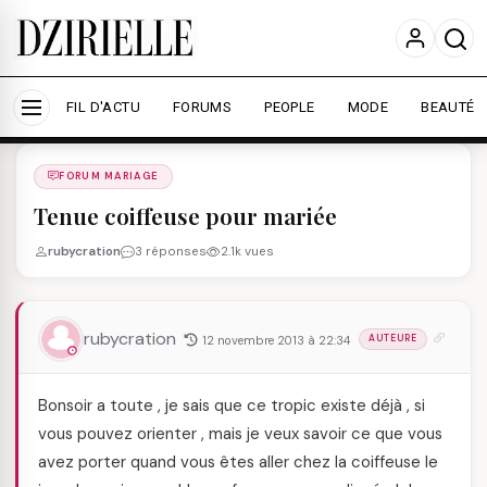
Nous utilisons des cookies pour améliorer votre
expérience et mesurer l'audience.
En savoir plus
Accepter tout
Personnaliser
FIL D'ACTU
FORUMS
PEOPLE
MODE
BEAUTÉ
Forums
/
FORUM MARIAGE
/
FORUM MARIAGE
Tenue coiffeuse pour mariée
rubycration
3 réponses
2.1k vues
rubycration
12 novembre 2013 à 22:34
AUTEURE
Bonsoir a toute , je sais que ce tropic existe déjà , si
vous pouvez orienter , mais je veux savoir ce que vous
avez porter quand vous êtes aller chez la coiffeuse le