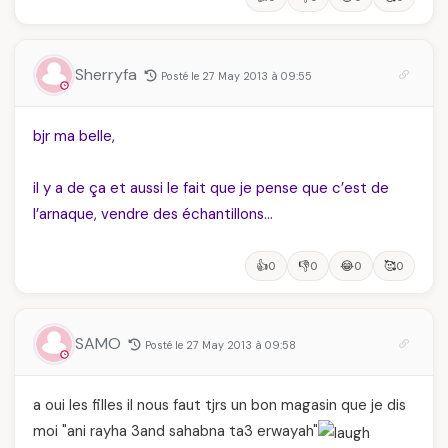
Sherryfa
Posté le 27 May 2013 à 09:55
bjr ma belle,
il y a de ça et aussi le fait que je pense que c’est de
l’arnaque, vendre des échantillons…
👍
👎
😂
🥰
0
0
0
0
SAMO
Posté le 27 May 2013 à 09:58
a oui les filles il nous faut tjrs un bon magasin que je dis
moi "ani rayha 3and sahabna ta3 erwayah"