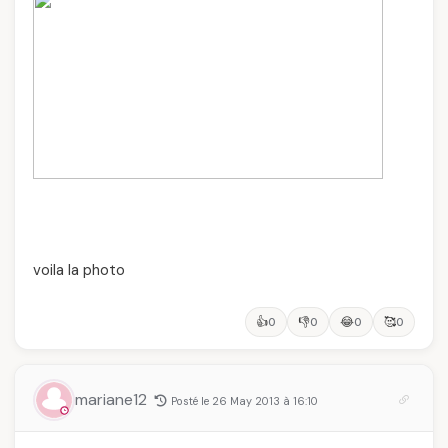
voila la photo
👍
👎
😂
🥰
0
0
0
0
mariane12
Posté le 26 May 2013 à 16:10