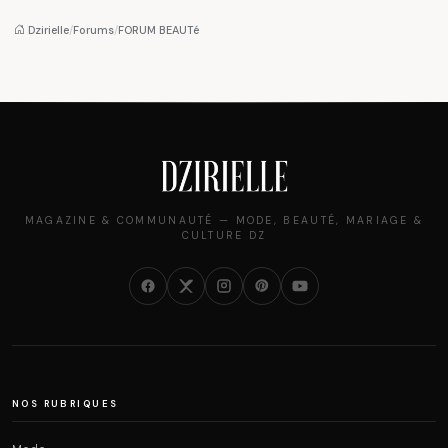
Algéroises devient la
femmes algériennes,
pièce mode de l'été
et ce que vous devez
Dzirielle
/
Forums
/
FORUM BEAUTé
vraiment savoir
MAGAZINE & COMMUNAUTÉ — MODE, BEAUTÉ, MARIAGE &
CULTURE DZ
NOS RUBRIQUES