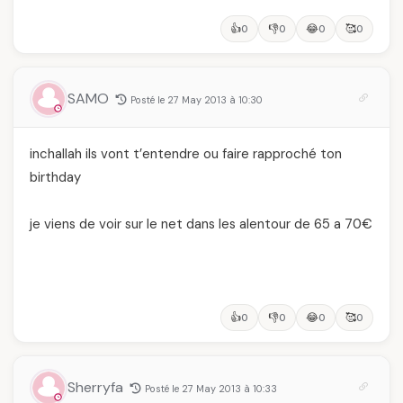
👍
👎
😂
🥰
0
0
0
0
SAMO
Posté le 27 May 2013 à 10:30
inchallah ils vont t’entendre ou faire rapproché ton
birthday
je viens de voir sur le net dans les alentour de 65 a 70€
👍
👎
😂
🥰
0
0
0
0
Sherryfa
Posté le 27 May 2013 à 10:33