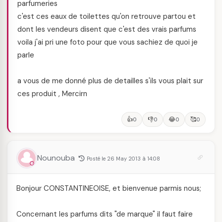
parfumeries
c'est ces eaux de toilettes qu'on retrouve partou et
dont les vendeurs disent que c'est des vrais parfums
voila j'ai pri une foto pour que vous sachiez de quoi je
parle
a vous de me donné plus de detailles s'ils vous plait sur
ces produit , Mercirn
👍
👎
😂
🥰
0
0
0
0
Nounouba
Posté le 26 May 2013 à 14:08
Bonjour CONSTANTINEOISE, et bienvenue parmis nous;
Concernant les parfums dits "de marque" il faut faire