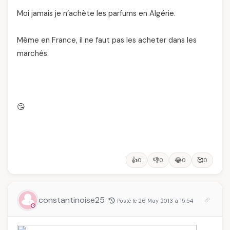
Moi jamais je n’achète les parfums en Algérie.
Même en France, il ne faut pas les acheter dans les
marchés.
😘
👍
👎
😂
🥰
0
0
0
0
constantinoise25
Posté le 26 May 2013 à 15:54