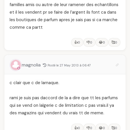
familles amis ou autre de leur ramener des echantillons
et il les vendent pr se faire de l’argent ils font ca dans
les boutiques de parfum apres je sais pas si ca marche
comme ca partt
👍
👎
😂
🥰
0
0
0
0
magnolia
Posté le 27 May 2013 à 06:47
c clair que c de larnaque.
rami je suis pas daccord de la a dire que tt les parfums
qui se vend on lalgerie c de limitation c pas vrais.il ya
des magazins qui vendent du vrais tt de meme.
👍
👎
😂
🥰
0
0
0
0