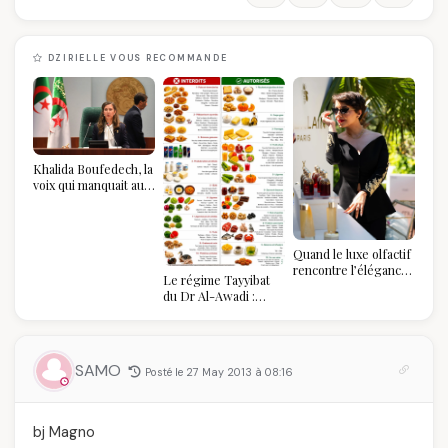
DZIRIELLE VOUS RECOMMANDE
Khalida Boufedech, la
voix qui manquait au
sommet de l'État
algérien
Quand le luxe olfactif
rencontre l’élégance
Le régime Tayyibat
algérienne : une
du Dr Al-Awadi :
célébration de la Fête
pourquoi il a séduit
des Mères hors du
des millions de
temps
femmes algériennes,
et ce que vous devez
SAMO
Posté le 27 May 2013 à 08:16
vraiment savoir
bj Magno