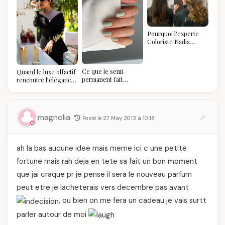
Pourquoi l'experte
Coloriste Nadia
refuse de refaire
votre balayage (et
pourquoi vous allez
Ce que le semi-
Quand le luxe olfactif
l'adorer pour ça)
permanent fait
rencontre l’élégance
réellement à vos
algérienne : une
ongles
célébration de la Fête
des Mères hors du
temps
magnolia
Posté le 27 May 2013 à 10:18
ah la bas aucune idee mais meme ici c une petite
fortune mais rah deja en tete sa fait un bon moment
que jai craque pr je pense il sera le nouveau parfum
peut etre je lacheterais vers decembre pas avant
, ou bien on me fera un cadeau je vais surtt
parler autour de moi