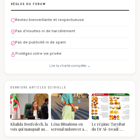
RÈGLES DU FORUM
Restez bienveillante et respectueuse
Pas d'insultes ni de harcèlement
Pas de publicité ni de spam
Protégez votre vie privée
Lire la charte complète →
DERNIERS ARTICLES DZIRIELLE
Khalida Boufedech, la
Léna Situations en
Le régime Tayyibat
voix qui manquait au
seroual mdouwer au
du Dr Al-Awadi :
sommet de l'État
Louvre : quand le
pourquoi il a séduit
algérien
pantalon des
des millions de