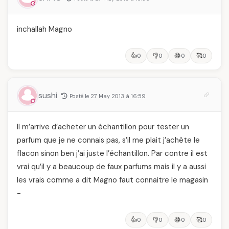
inchallah Magno
👍
👎
😂
🥰
0
0
0
0
sushi
Posté le 27 May 2013 à 16:59
Il m’arrive d’acheter un échantillon pour tester un
parfum que je ne connais pas, s’il me plait j’achète le
flacon sinon ben j’ai juste l’échantillon. Par contre il est
vrai qu’il y a beaucoup de faux parfums mais il y a aussi
les vrais comme a dit Magno faut connaitre le magasin
-
👍
👎
😂
🥰
0
0
0
0