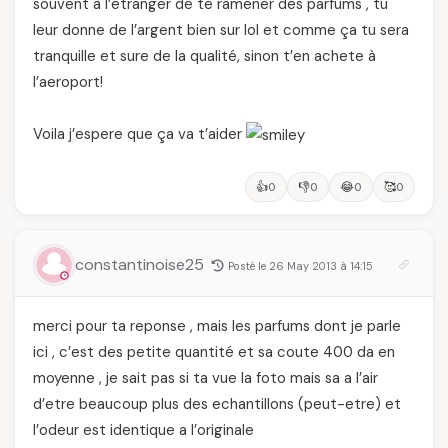
souvent à l’etranger de te ramener des parfums , tu
leur donne de l’argent bien sur lol et comme ça tu sera
tranquille et sure de la qualité, sinon t’en achete à
l’aeroport!
Voila j’espere que ça va t’aider
👍
👎
😂
🥰
0
0
0
0
constantinoise25
Posté le 26 May 2013 à 14:15
merci pour ta reponse , mais les parfums dont je parle
ici , c’est des petite quantité et sa coute 400 da en
moyenne , je sait pas si ta vue la foto mais sa a l’air
d’etre beaucoup plus des echantillons (peut-etre) et
l’odeur est identique a l’originale