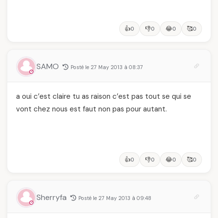
👍
👎
😂
🥰
0
0
0
0
SAMO
Posté le 27 May 2013 à 08:37
a oui c’est claire tu as raison c’est pas tout se qui se
vont chez nous est faut non pas pour autant.
👍
👎
😂
🥰
0
0
0
0
Sherryfa
Posté le 27 May 2013 à 09:48