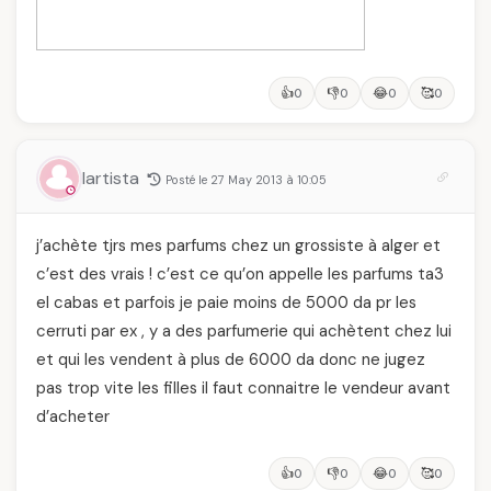
👍
👎
😂
🥰
0
0
0
0
lartista
Posté le 27 May 2013 à 10:05
j’achète tjrs mes parfums chez un grossiste à alger et
c’est des vrais ! c’est ce qu’on appelle les parfums ta3
el cabas et parfois je paie moins de 5000 da pr les
cerruti par ex , y a des parfumerie qui achètent chez lui
et qui les vendent à plus de 6000 da donc ne jugez
pas trop vite les filles il faut connaitre le vendeur avant
d’acheter
👍
👎
😂
🥰
0
0
0
0