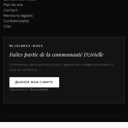
Plan du site
Contact
Mentions légales
Confidentialité
CGU
REJOIGNEZ-NOUS
Faites partie de la communauté Dzirielle
Commentez, participez aux forums, gagnez des badges et accédez à
tous les contenus.
CRÉER MON COMPTE
Déjà membre ?
Se connecter
© 2026 Dzirielle Magazine — Tous droits réservés.