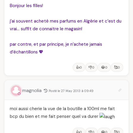
Bonjour les filles!
j’ai souvent acheté mes parfums en Algérie et c’est du
vrai… suffit de connaitre le magasin!
par contre, et par principe, je n’achete jamais
d’échantillons 💖
👍
👎
😂
🥰
0
0
0
0
magnolia
Posté le 27 May 2013 à 09:49
moi aussi cherie la vue de la boutille a 100ml me fait
bcp du bien et me fait penser quel va durer
👍
👎
😂
🥰
0
0
0
0