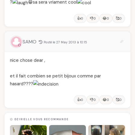
?
😁sa sera vriament cool
👍
👎
😂
🥰
0
0
0
0
SAMO
Posté le 27 May 2013 à 10:15
nice chose dear ,
et il fait combien se petit bijoux comme par
hasard????
👍
👎
😂
🥰
0
0
0
0
DZIRIELLE VOUS RECOMMANDE