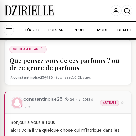
Nous utilisons des cookies pour améliorer votre
expérience et mesurer l'audience.
En savoir plus
Accepter tout
Personnaliser
FIL D'ACTU
FORUMS
PEOPLE
MODE
BEAUTÉ
Forums
/
FORUM BEAUTé
/
FORUM BEAUTÉ
Que pensez vous de ces parfums ? ou
de ce genre de parfums
constantinoise25
26 réponses
3.0k vues
constantinoise25
26 mai 2013 à
AUTEURE
13:42
Bonjour a vous a tous
alors voila il y'a quelque chose qui m'intrique dans les