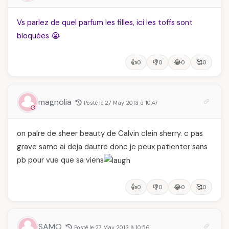
Vs parlez de quel parfum les filles, ici les toffs sont
bloquées 😭
👍
👎
😂
🥰
0
0
0
0
magnolia
Posté le 27 May 2013 à 10:47
on palre de sheer beauty de Calvin clein sherry. c pas
grave samo ai deja dautre donc je peux patienter sans
pb pour vue que sa viens
👍
👎
😂
🥰
0
0
0
0
SAMO
Posté le 27 May 2013 à 10:56