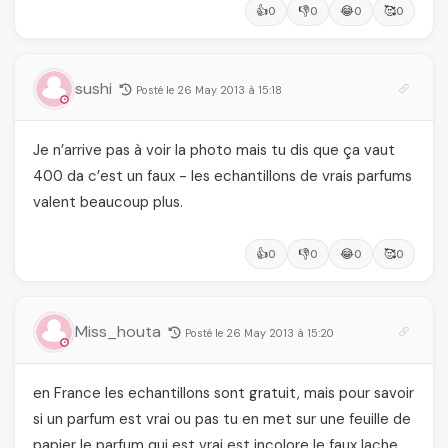
👍
👎
😂
🥰
0
0
0
0
sushi
Posté le 26 May 2013 à 15:18
Je n’arrive pas à voir la photo mais tu dis que ça vaut
400 da c’est un faux - les echantillons de vrais parfums
valent beaucoup plus.
👍
👎
😂
🥰
0
0
0
0
Miss_houta
Posté le 26 May 2013 à 15:20
en France les echantillons sont gratuit, mais pour savoir
si un parfum est vrai ou pas tu en met sur une feuille de
papier le parfum qui est vrai est incolore le faux lache