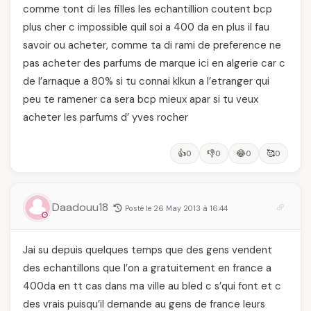
comme tont di les filles les echantillion coutent bcp
plus cher c impossible quil soi a 400 da en plus il fau
savoir ou acheter, comme ta di rami de preference ne
pas acheter des parfums de marque ici en algerie car c
de l’arnaque a 80% si tu connai klkun a l’etranger qui
peu te ramener ca sera bcp mieux apar si tu veux
acheter les parfums d’ yves rocher
👍
👎
😂
🥰
0
0
0
0
Daadouu18
Posté le 26 May 2013 à 16:44
Jai su depuis quelques temps que des gens vendent
des echantillons que l’on a gratuitement en france a
400da en tt cas dans ma ville au bled c s’qui font et c
des vrais puisqu’il demande au gens de france leurs