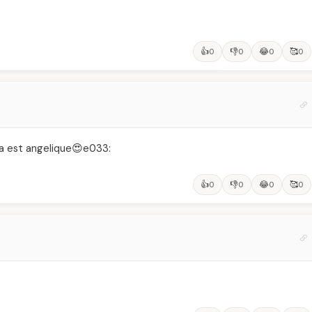
👍
👎
😂
🥰
0
0
0
0
ela est angelique😍e033:
👍
👎
😂
🥰
0
0
0
0