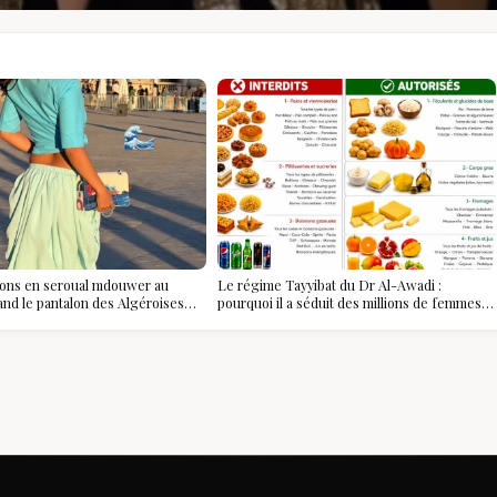
ions en seroual mdouwer au
Le régime Tayyibat du Dr Al-Awadi :
and le pantalon des Algéroises
pourquoi il a séduit des millions de femmes
ièce mode de l'été
algériennes, et ce que vous devez vraiment
savoir