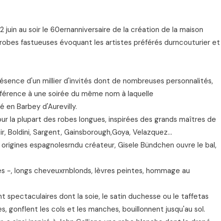
 2 juin au soir le 60ernanniversaire de la création de la maison
 robes fastueuses évoquant les artistes préférés durncouturier et
résence d'un millier d'invités dont de nombreuses personnalités,
 référence à une soirée du même nom à laquelle
sé en Barbey d'Aurevilly.
ur la plupart des robes longues, inspirées des grands maîtres de
r, Boldini, Sargent, Gainsborough,Goya, Velazquez…
origines espagnolesrndu créateur, Gisele Bündchen ouvre le bal,
es -, longs cheveuxrnblonds, lèvres peintes, hommage au
 spectaculaires dont la soie, le satin duchesse ou le taffetas
, gonflent les cols et les manches, bouillonnent jusqu'au sol.