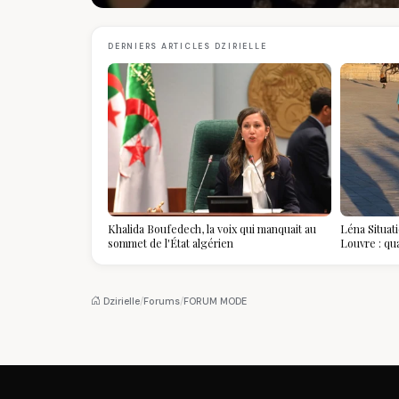
DERNIERS ARTICLES DZIRIELLE
Khalida Boufedech, la voix qui manquait au
Léna Situat
sommet de l'État algérien
Louvre : qu
devient la p
Dzirielle
/
Forums
/
FORUM MODE