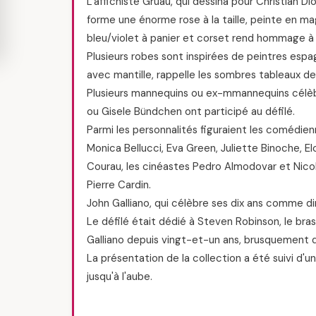
L'affichiste Gruau, qui dessina pour Christian Di
forme une énorme rose à la taille, peinte en m
bleu/violet à panier et corset rend hommage à 
Plusieurs robes sont inspirées de peintres espag
avec mantille, rappelle les sombres tableaux d
Plusieurs mannequins ou ex-mmannequins célèb
ou Gisele Bündchen ont participé au défilé.
Parmi les personnalités figuraient les comédien
Monica Bellucci, Eva Green, Juliette Binoche, E
Courau, les cinéastes Pedro Almodovar et Nicole
Pierre Cardin.
John Galliano, qui célèbre ses dix ans comme dir
Le défilé était dédié à Steven Robinson, le bra
Galliano depuis vingt-et-un ans, brusquement d
La présentation de la collection a été suivi d'un
jusqu'à l'aube.