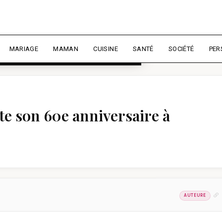
rience et mesurer l'audience.
En
liser
MARIAGE
MAMAN
CUISINE
SANTÉ
SOCIÉTÉ
PER
te son 60e anniversaire à
AUTEURE