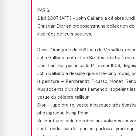
PARIS,
2 juil 2007 (AFP) - John Galliano a célébré lundi
Christian Dior en proposantrnune collection de
inspirées de leurs oeuvres.
Dans l'Orangerie du château de Versailles, en p
John Galliano a offert ce"Bal des artistes", en
Christian Dior participa le 14 février 1956, dégui
John Galliano a dessiné quarante-cinq robes, po
la peinture — Rembrandt, Picasso, Monet, Renoi
Aux accents d'un chant flamenco rappelant les 
vêtue du célèbre tailleur
Dior --jupe droite, veste à basques très évasé
photographe Irving Penn.
Suivront une série de robes aux volumes souvent
sont tendus sur des paniers parfois asymétriques