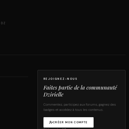
 DZ
REJOIGNEZ-NOUS
Faites partie de la communauté
Dzirielle
Commentez, participez aux forums, gagnez des
badges et accédez à tous les contenus.
CRÉER MON COMPTE