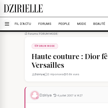
Nous utilisons des cookies pour améliorer votre expé
savoir plus
Accepter tout
Personna
FIL D'ACTU
FORUMS
PEOPLE
MODE
BEAUTÉ
Forums
/
FORUM MODE
/
FORUM MODE
Haute couture : Dior fê
Versailles
Dziriya
2 réponses
5.6k vues
Dziriya
4 juillet 2007 à 14:27