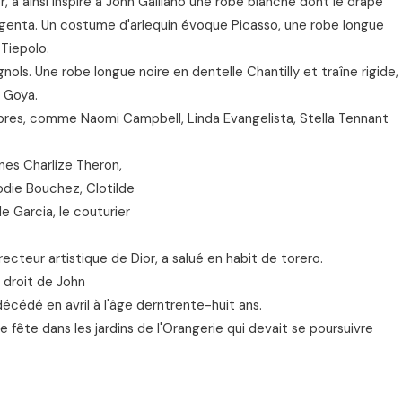
or, a ainsi inspiré à John Galliano une robe blanche dont le drapé
agenta. Un costume d'arlequin évoque Picasso, une robe longue
Tiepolo.
nols. Une robe longue noire en dentelle Chantilly et traîne rigide,
e Goya.
res, comme Naomi Campbell, Linda Evangelista, Stella Tennant
nes Charlize Theron,
lodie Bouchez, Clotilde
 Garcia, le couturier
ecteur artistique de Dior, a salué en habit de torero.
s droit de John
écédé en avril à l'âge derntrente-huit ans.
e fête dans les jardins de l'Orangerie qui devait se poursuivre