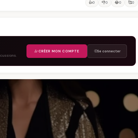
👍
👎
😂
🥰
0
0
0
0
CRÉER MON COMPTE
Se connecter
scussions.