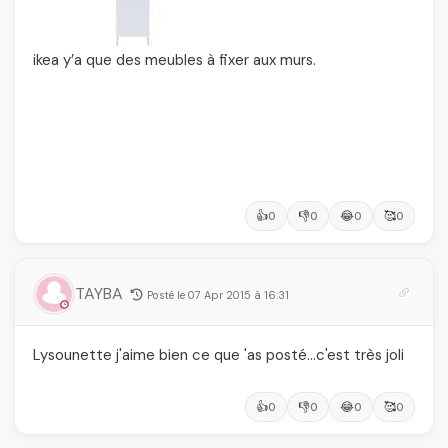
ikea y’a que des meubles à fixer aux murs.
👍
👎
😂
🥰
0
0
0
0
TAYBA
Posté le 07 Apr 2015 à 16:31
Lysounette j'aime bien ce que 'as posté…c'est très joli
👍
👎
😂
🥰
0
0
0
0