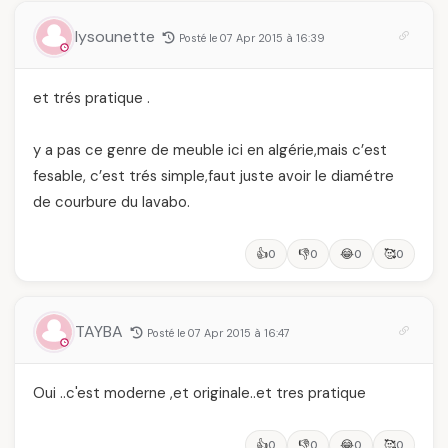
lysounette
Posté le 07 Apr 2015 à 16:39
et trés pratique .
y a pas ce genre de meuble ici en algérie,mais c’est
fesable, c’est trés simple,faut juste avoir le diamétre
de courbure du lavabo.
👍
👎
😂
🥰
0
0
0
0
TAYBA
Posté le 07 Apr 2015 à 16:47
Oui ..c'est moderne ,et originale..et tres pratique
👍
👎
😂
🥰
0
0
0
0