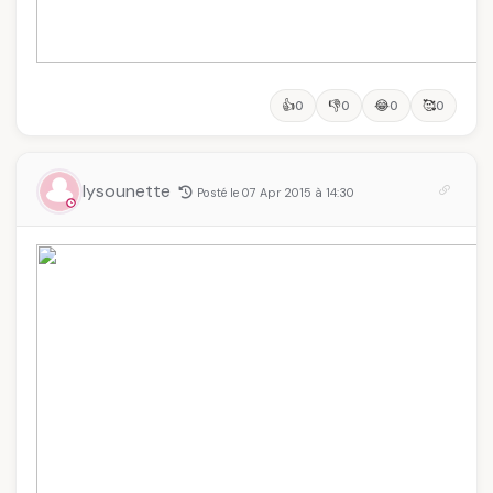
👍
👎
😂
🥰
0
0
0
0
lysounette
Posté le 07 Apr 2015 à 14:30