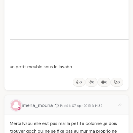
un petit meuble sous le lavabo
👍
👎
😂
🥰
0
0
0
0
imena_mouna
Posté le 07 Apr 2015 à 14:32
Merci lysou elle est pas mal la petite colonne ,je dois
trouver qqch qui ne se fixe pas au mur ma proprio ne