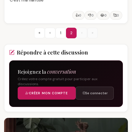
C'est ma hantise
👍
👎
😂
🥰
0
0
0
0
«
‹
1
2
›
»
Répondre à cette discussion
Rejoignez la
conversation
Créez votre compte gratuit pour participer aux
discussions.
CRÉER MON COMPTE
Se connecter