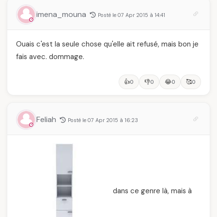
femmes algériennes,
des Mères hors du
et ce que vous devez
temps
imena_mouna
Posté le 07 Apr 2015 à 14:41
vraiment savoir
Ouais c'est la seule chose qu'elle ait refusé, mais bon je
fais avec. dommage.
👍
👎
😂
🥰
0
0
0
0
Feliah
Posté le 07 Apr 2015 à 16:23
dans ce genre là, mais à