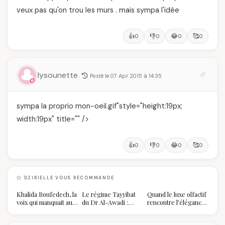
veux pas qu'on trou les murs . mais sympa l'idée
👍
👎
😂
🥰
0
0
0
0
lysounette
Posté le 07 Apr 2015 à 14:35
sympa la proprio mon-oeil.gif"style="height:19px;
width:19px" title="" />
👍
👎
😂
🥰
0
0
0
0
DZIRIELLE VOUS RECOMMANDE
Khalida Boufedech, la
Le régime Tayyibat
Quand le luxe olfactif
voix qui manquait au
du Dr Al-Awadi :
rencontre l’élégance
sommet de l'État
pourquoi il a séduit
algérienne : une
algérien
des millions de
célébration de la Fête