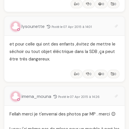
👍
👎
😂
🥰
0
0
0
0
lysounette
Posté le 07 Apr 2015 à 14:01
et pour celle qui ont des enfants ,évitez de mettre le
séchoir ou tout objet éléctrique dans la SDB ,ça peut
étre trés dangereux.
👍
👎
😂
🥰
0
0
0
0
imena_mouna
Posté le 07 Apr 2015 à 14:26
Fellah merci je t'enverrai des photos par MP . merci 😊