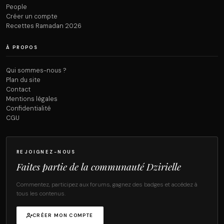
People
Créer un compte
Recettes Ramadan 2026
À PROPOS
Qui sommes-nous ?
Plan du site
Contact
Mentions légales
Confidentialité
CGU
REJOIGNEZ-NOUS
Faites partie de la communauté Dzirielle
Commentez, participez aux forums, gagnez des badges et accédez à
tous les contenus.
CRÉER MON COMPTE