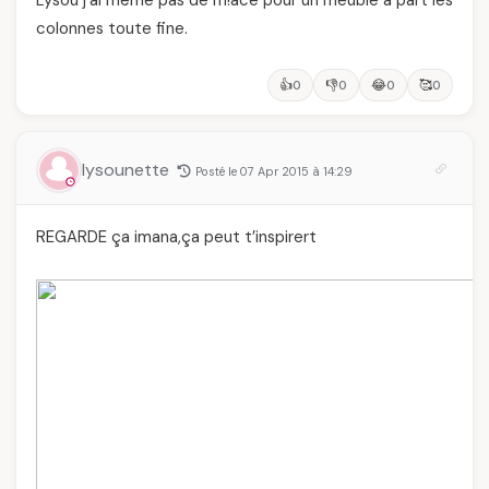
Lysou j'ai même pas de m!ace pour un meuble à part les
colonnes toute fine.
👍
👎
😂
🥰
0
0
0
0
lysounette
Posté le 07 Apr 2015 à 14:29
REGARDE ça imana,ça peut t’inspirert