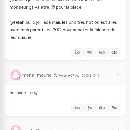
monsieur ça va etre 🥵 pour la place
@feliah oui c joli laba mais les prix trés hot on est allés
avec mes parents en 2012 pour acheter la faience de
leur cuisine
👍
👎
😂
🥰
0
0
0
0
imena_mouna
Posté le 07 Apr 2015 à 13:12
oui nanette 🥵
👍
👎
😂
🥰
0
0
0
0