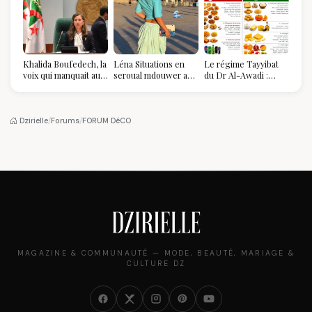
Khalida Boufedech, la
Léna Situations en
Le régime Tayyibat
voix qui manquait au
seroual mdouwer au
du Dr Al-Awadi :
sommet de l'État
Louvre : quand le
pourquoi il a séduit
algérien
pantalon des
des millions de
Algéroises devient la
femmes algériennes,
pièce mode de l'été
et ce que vous devez
Dzirielle
/
Forums
/
FORUM DéCO
vraiment savoir
MAGAZINE & COMMUNAUTÉ — MODE, BEAUTÉ, MARIAGE &
CULTURE DZ