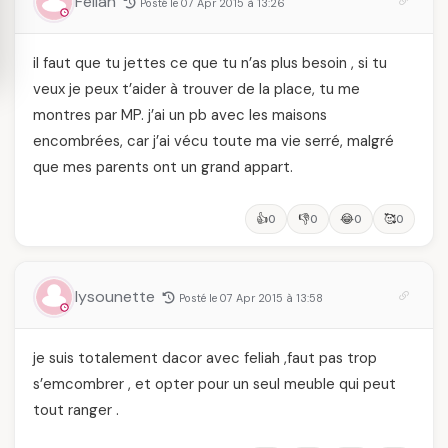
Feliah
Posté le 07 Apr 2015 à 13:26
il faut que tu jettes ce que tu n’as plus besoin , si tu
veux je peux t’aider à trouver de la place, tu me
montres par MP. j’ai un pb avec les maisons
encombrées, car j’ai vécu toute ma vie serré, malgré
que mes parents ont un grand appart.
👍
👎
😂
🥰
0
0
0
0
lysounette
Posté le 07 Apr 2015 à 13:58
je suis totalement dacor avec feliah ,faut pas trop
s’emcombrer , et opter pour un seul meuble qui peut
tout ranger .