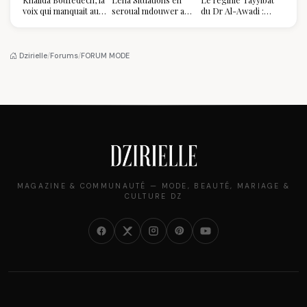
voix qui manquait au
seroual mdouwer au
du Dr Al-Awadi :
sommet de l'État
Louvre : quand le
pourquoi il a séduit
algérien
pantalon des
des millions de
Algéroises devient la
femmes algériennes,
pièce mode de l'été
et ce que vous devez
Dzirielle
/
Forums
/
FORUM MODE
vraiment savoir
MAGAZINE & COMMUNAUTÉ — MODE, BEAUTÉ, MARIAGE &
CULTURE DZ