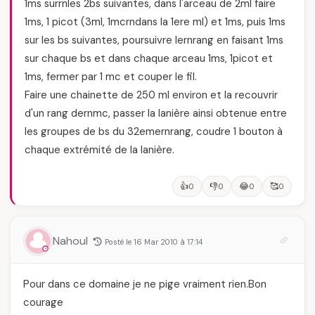
1ms surrnles 2bs suivantes, dans l'arceau de 2ml faire
1ms, 1 picot (3ml, 1mcrndans la 1ere ml) et 1ms, puis 1ms
sur les bs suivantes, poursuivre lernrang en faisant 1ms
sur chaque bs et dans chaque arceau 1ms, 1picot et
1ms, fermer par 1 mc et couper le fil.
Faire une chainette de 250 ml environ et la recouvrir
d'un rang dernmc, passer la lanière ainsi obtenue entre
les groupes de bs du 32emernrang, coudre 1 bouton à
chaque extrémité de la lanière.
👍
👎
😂
🥰
0
0
0
0
Nahoul
Posté le 16 Mar 2010 à 17:14
Pour dans ce domaine je ne pige vraiment rien.Bon
courage