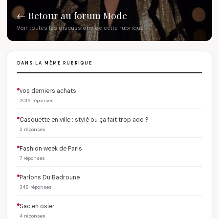
← Retour au forum Mode
Voir toutes les discussions de cette rubrique
DANS LA MÊME RUBRIQUE
vos derniers achats
2019 réponses
Casquette en ville : stylé ou ça fait trop ado ?
2 réponses
Fashion week de Paris
7 réponses
Parlons Du Badroune
348 réponses
Sac en osier
4 réponses