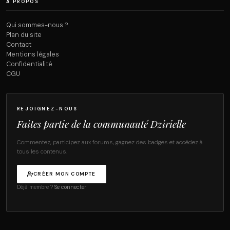
À PROPOS
Qui sommes-nous ?
Plan du site
Contact
Mentions légales
Confidentialité
CGU
REJOIGNEZ-NOUS
Faites partie de la communauté Dzirielle
Commentez, participez aux forums, gagnez des badges et accédez à
tous les contenus.
CRÉER MON COMPTE
Déjà membre ?
Se connecter