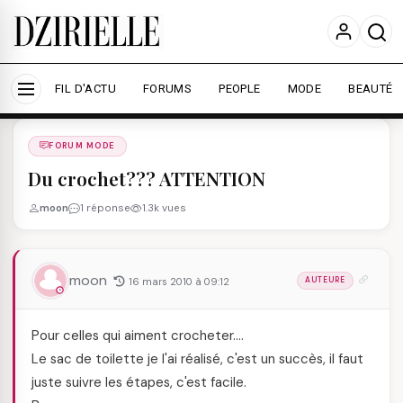
Nous utilisons des cookies pour améliorer votre
expérience et mesurer l'audience.
En savoir plus
Accepter tout
Personnaliser
FIL D'ACTU
FORUMS
PEOPLE
MODE
BEAUTÉ
Forums
/
FORUM MODE
/
FORUM MODE
Du crochet??? ATTENTION
moon
1 réponse
1.3k vues
moon
16 mars 2010 à 09:12
AUTEURE
Pour celles qui aiment crocheter….
Le sac de toilette je l'ai réalisé, c'est un succès, il faut
juste suivre les étapes, c'est facile.