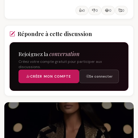
👍
👎
😂
🥰
0
0
0
0
Répondre à cette discussion
Rejoignez la
conversation
Créez votre compte gratuit pour participer aux
discussions.
CRÉER MON COMPTE
Se connecter