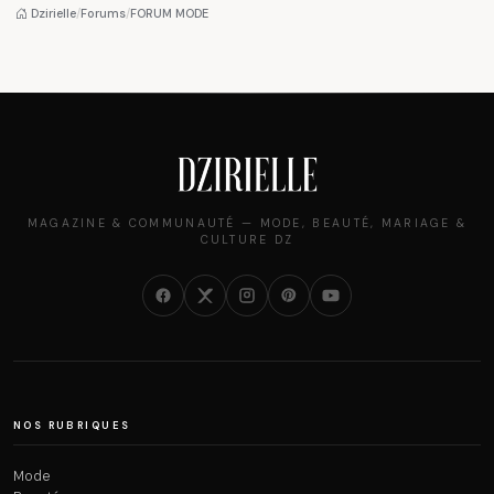
pièce mode de l'été
et ce que vous devez
Dzirielle
/
Forums
/
FORUM MODE
vraiment savoir
MAGAZINE & COMMUNAUTÉ — MODE, BEAUTÉ, MARIAGE &
CULTURE DZ
NOS RUBRIQUES
Mode