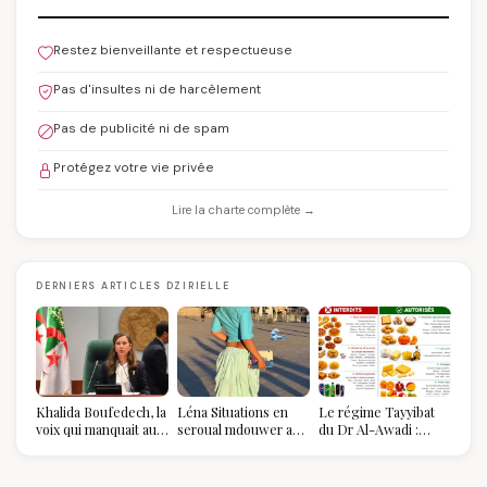
Restez bienveillante et respectueuse
Pas d'insultes ni de harcèlement
Pas de publicité ni de spam
Protégez votre vie privée
Lire la charte complète →
DERNIERS ARTICLES DZIRIELLE
Khalida Boufedech, la
Léna Situations en
Le régime Tayyibat
voix qui manquait au
seroual mdouwer au
du Dr Al-Awadi :
sommet de l'État
Louvre : quand le
pourquoi il a séduit
algérien
pantalon des
des millions de
Algéroises devient la
femmes algériennes,