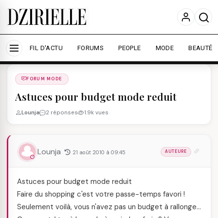
Nous utilisons des cookies pour améliorer votre
expérience et mesurer l'audience.
En savoir plus
Accepter tout
Personnaliser
FIL D'ACTU
FORUMS
PEOPLE
MODE
BEAUTÉ
Forums
/
FORUM MODE
/
FORUM MODE
Astuces pour budget mode reduit
Lounja
2 réponses
1.9k vues
Lounja
21 août 2010 à 09:45
AUTEURE
Astuces pour budget mode reduit
Faire du shopping c'est votre passe-temps favori !
Seulement voilà, vous n'avez pas un budget à rallonge…