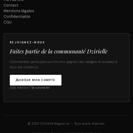
Contact
Mentions légales
Confidentialité
CGU
REJOIGNEZ-NOUS
Faites partie de la communauté Dzirielle
Commentez, participez aux forums, gagnez des badges et accédez à
tous les contenus.
CRÉER MON COMPTE
Déjà membre ?
Se connecter
© 2026 Dzirielle Magazine — Tous droits réservés.