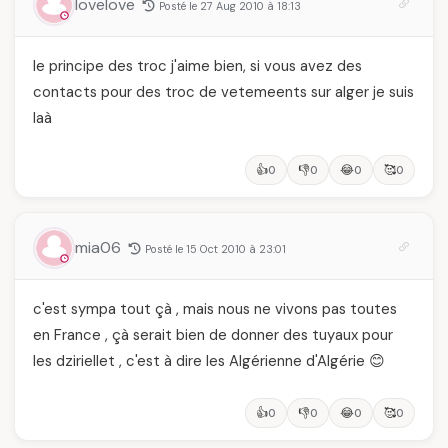
lovelove
Posté le 27 Aug 2010 à 18:13
le principe des troc j'aime bien, si vous avez des
contacts pour des troc de vetemeents sur alger je suis
laà
👍
👎
😂
🥰
0
0
0
0
mia06
Posté le 15 Oct 2010 à 23:01
c'est sympa tout çà , mais nous ne vivons pas toutes
en France , çà serait bien de donner des tuyaux pour
les dziriellet , c'est à dire les Algérienne d'Algérie 😊
👍
👎
😂
🥰
0
0
0
0