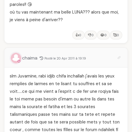
paroles!! 😘
où tu vas maintenant ma belle LUNA??? alors que moi,
je viens à peine d'arriver??
👍
👎
😂
🥰
0
0
0
0
chaima
Posté le 20 Apr 2011 à 19:19
slm Juvamine, rabi idjib chifa inchallah j'avais les yeux
remplies de larmes en te lisant tu souffres et sa se
voit…..ce qui me vient a l'esprit c de fer une roqiya fais
le toi meme pas besoin d'imam ou autre lis dans tes
mains la sourate el fatiha et les 3 sourates
talismaniques passe tes mains sur ta tete et repete
autant de fois que sa te sera possible mets y tout ton
coeur , comme toutes les filles sur le forum ndahilek fi