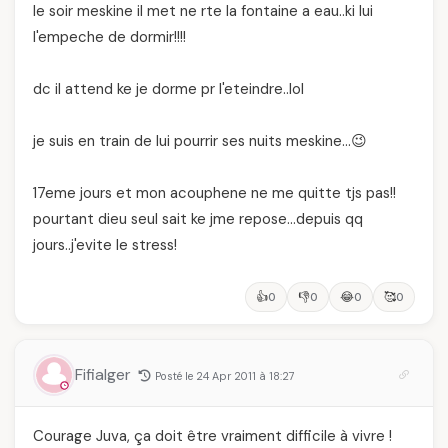
le soir meskine il met ne rte la fontaine a eau..ki lui
l'empeche de dormir!!!!
dc il attend ke je dorme pr l'eteindre..lol
je suis en train de lui pourrir ses nuits meskine…😉
17eme jours et mon acouphene ne me quitte tjs pas!!
pourtant dieu seul sait ke jme repose…depuis qq
jours..j'evite le stress!
👍
👎
😂
🥰
0
0
0
0
Fifialger
Posté le 24 Apr 2011 à 18:27
Courage Juva, ça doit être vraiment difficile à vivre !