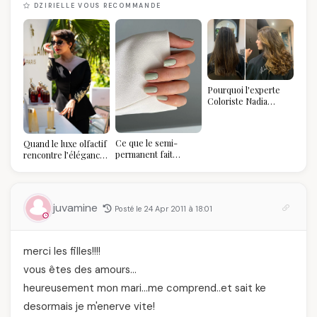
DZIRIELLE VOUS RECOMMANDE
Pourquoi l'experte
Coloriste Nadia
refuse de refaire
votre balayage (et
pourquoi vous allez
Ce que le semi-
Quand le luxe olfactif
l'adorer pour ça)
permanent fait
rencontre l’élégance
réellement à vos
algérienne : une
ongles
célébration de la Fête
des Mères hors du
temps
juvamine
Posté le 24 Apr 2011 à 18:01
merci les filles!!!!
vous êtes des amours…
heureusement mon mari…me comprend..et sait ke
desormais je m'enerve vite!