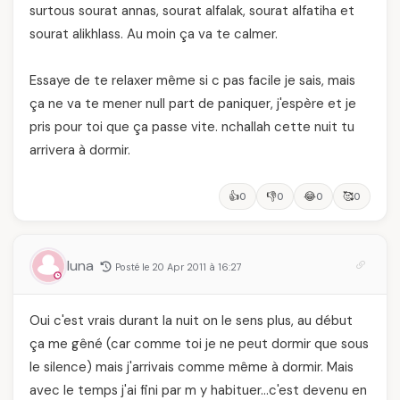
surtous sourat annas, sourat alfalak, sourat alfatiha et
sourat alikhlass. Au moin ça va te calmer.
Essaye de te relaxer même si c pas facile je sais, mais
ça ne va te mener null part de paniquer, j'espère et je
pris pour toi que ça passe vite. nchallah cette nuit tu
arrivera à dormir.
👍
👎
😂
🥰
0
0
0
0
luna
Posté le 20 Apr 2011 à 16:27
Oui c'est vrais durant la nuit on le sens plus, au début
ça me gêné (car comme toi je ne peut dormir que sous
le silence) mais j'arrivais comme même à dormir. Mais
avec le temps j'ai fini par m y habituer…c'est devenu en