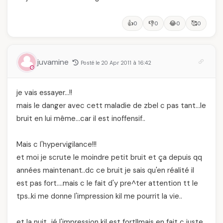
👍
👎
😂
🥰
0
0
0
0
juvamine
Posté le 20 Apr 2011 à 16:42
je vais essayer…!!
mais le danger avec cett maladie de zbel c pas tant…le
bruit en lui même…car il est inoffensif..
Mais c l'hypervigilance!!!
et moi je scrute le moindre petit bruit et ça depuis qq
années maintenant..dc ce bruit je sais qu'en réalité il
est pas fort….mais c le fait d'y pre^ter attention tt le
tps..ki me donne l'impression kil me pourrit la vie..
et la nuit…jé l'impression kil est fort!!mais en fait c juste