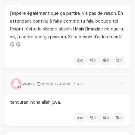
j'espère également que ça partira, y'a pas de raison. En
attendant continu à faire comme tu fais, occupe toi
l'esprit, évite le silence absolu ! Mais j'imagine ce que tu
vis, j'espère que ça passera. Si ta besoin d'aide on es là
😘 😘
👍
👎
😂
🥰
0
0
0
0
wassi
Posté le 22 Apr 2011 à 17:15
tahouran incha allah juva.
👍
👎
😂
🥰
0
0
0
0