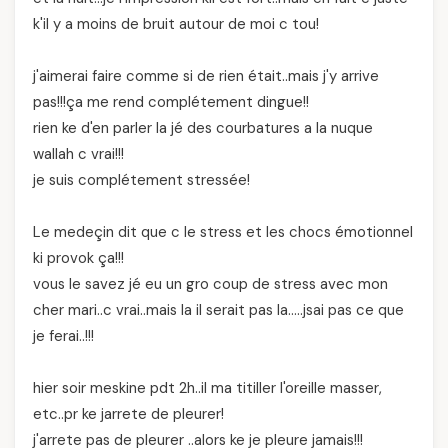
k'il y a moins de bruit autour de moi c tou!
j'aimerai faire comme si de rien était..mais j'y arrive
pas!!!ça me rend complétement dingue!!
rien ke d'en parler la jé des courbatures a la nuque
wallah c vrai!!!
je suis complétement stressée!
Le medeçin dit que c le stress et les chocs émotionnel
ki provok ça!!!
vous le savez jé eu un gro coup de stress avec mon
cher mari..c vrai..mais la il serait pas la…..jsai pas ce que
je ferai..!!!
hier soir meskine pdt 2h..il ma titiller l'oreille masser,
etc..pr ke jarrete de pleurer!
j'arrete pas de pleurer ..alors ke je pleure jamais!!!