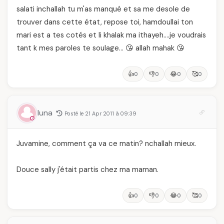
salati inchallah tu m'as manqué et sa me desole de
trouver dans cette état, repose toi, hamdoullai ton
mari est a tes cotés et li khalak ma ithayeh….je voudrais
tant k mes paroles te soulage… 😘 allah mahak 😘
👍
👎
😂
🥰
0
0
0
0
luna
Posté le 21 Apr 2011 à 09:39
Juvamine, comment ça va ce matin? nchallah mieux.
Douce sally j'était partis chez ma maman.
👍
👎
😂
🥰
0
0
0
0