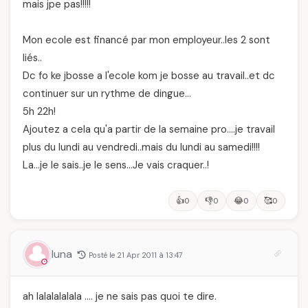
mais jpe pas!!!!!
Mon ecole est financé par mon employeur..les 2 sont
liés..
Dc fo ke jbosse a l'ecole kom je bosse au travail..et dc
continuer sur un rythme de dingue…
5h 22h!
Ajoutez a cela qu'a partir de la semaine pro….je travail
plus du lundi au vendredi..mais du lundi au samedi!!!!
La…je le sais..je le sens…Je vais craquer..!
👍
👎
😂
🥰
0
0
0
0
luna
Posté le 21 Apr 2011 à 13:47
ah lalalalalala …. je ne sais pas quoi te dire.