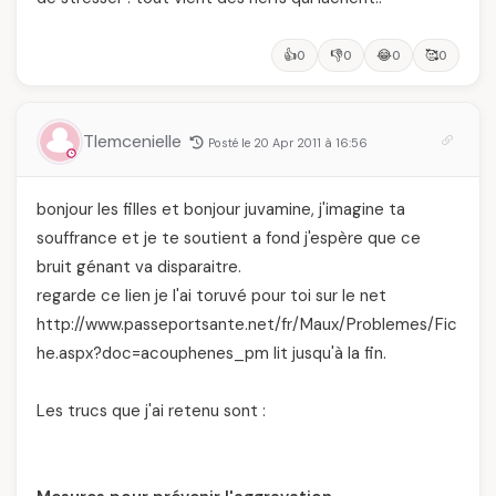
👍
👎
😂
🥰
0
0
0
0
Tlemcenielle
Posté le 20 Apr 2011 à 16:56
bonjour les filles et bonjour juvamine, j'imagine ta
souffrance et je te soutient a fond j'espère que ce
bruit génant va disparaitre.
regarde ce lien je l'ai toruvé pour toi sur le net
http://www.passeportsante.net/fr/Maux/Problemes/Fic
he.aspx?doc=acouphenes_pm lit jusqu'à la fin.
Les trucs que j'ai retenu sont :