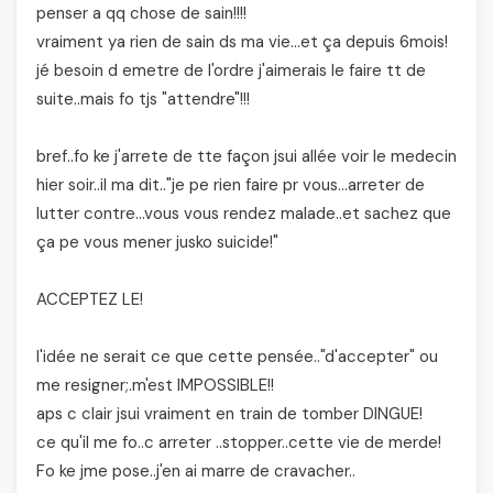
penser a qq chose de sain!!!!
vraiment ya rien de sain ds ma vie…et ça depuis 6mois!
jé besoin d emetre de l'ordre j'aimerais le faire tt de
suite..mais fo tjs "attendre"!!!
bref..fo ke j'arrete de tte façon jsui allée voir le medecin
hier soir..il ma dit.."je pe rien faire pr vous…arreter de
lutter contre…vous vous rendez malade..et sachez que
ça pe vous mener jusko suicide!"
ACCEPTEZ LE!
l'idée ne serait ce que cette pensée.."d'accepter" ou
me resigner;.m'est IMPOSSIBLE!!
aps c clair jsui vraiment en train de tomber DINGUE!
ce qu'il me fo..c arreter ..stopper..cette vie de merde!
Fo ke jme pose..j'en ai marre de cravacher..