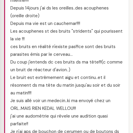
mienne!!!!
Depuis 14jours j'ai ds les oreilles..des acouphenes
(oreille droite)
Depuis ma vie est un cauchemar!!!!
Les acouphenes st des bruits "stridents" qui pourissent
la vie !!!
ces bruits en réalité n'existe pas!!!ce sont des bruits
parasites émis par le cerveau…
Du coup j'entends dc ces bruits ds ma tête!!!(c comme
un bruit de réacteur d'avion..)
Le bruit est extrêmement aigu et continu..et il
résonnent ds ma tête du matin jusqu'au soir et du soir
au matin!!!!
Je suis allé voir un medecin..ki ma envoyé chez un
ORL..MAIS RIEN KEDAL WELLOU!!!
j'ai une audométrie qui révele une audition quasi
parfaite!!
Je n'ai aps de bouchon de cerumen ou de boutons ds