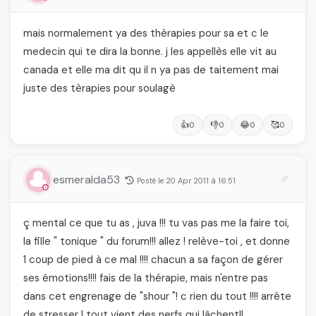
mais normalement ya des thèrapies pour sa et c le
medecin qui te dira la bonne. j les appellès elle vit au
canada et elle ma dit qu il n ya pas de taitement mai
juste des tèrapies pour soulagè
👍
👎
😂
🥰
0
0
0
0
esmeralda53
Posté le 20 Apr 2011 à 16:51
ç mental ce que tu as , juva !!! tu vas pas me la faire toi,
la fille " tonique " du forum!!! allez ! relève-toi , et donne
1 coup de pied à ce mal !!!! chacun a sa façon de gérer
ses émotions!!!! fais de la thérapie, mais n'entre pas
dans cet engrenage de "shour "! c rien du tout !!!! arrête
de stresser ! tout vient des nerfs qui lâchent!!