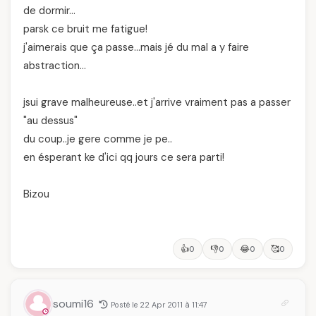
de dormir…
parsk ce bruit me fatigue!
j'aimerais que ça passe…mais jé du mal a y faire
abstraction…
jsui grave malheureuse..et j'arrive vraiment pas a passer
"au dessus"
du coup..je gere comme je pe..
en ésperant ke d'ici qq jours ce sera parti!
Bizou
👍
👎
😂
🥰
0
0
0
0
soumi16
Posté le 22 Apr 2011 à 11:47