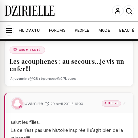
Nous utilisons des cookies pour améliorer votre
expérience et mesurer l'audience.
En savoir plus
Accepter tout
Personnaliser
FIL D'ACTU
FORUMS
PEOPLE
MODE
BEAUTÉ
Forums
/
FORUM SANTé
/
FORUM SANTÉ
Les acouphenes : au secours…je vis un
enfer!!!
juvamine
28 réponses
5.7k vues
juvamine
20 avril 2011 à 16:00
AUTEURE
salut les filles…
La ce n'est pas une histoire inspirée il s'agit bien de la