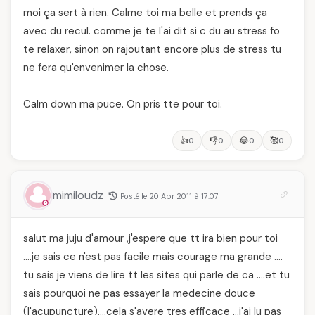
moi ça sert à rien. Calme toi ma belle et prends ça
avec du recul. comme je te l'ai dit si c du au stress fo
te relaxer, sinon on rajoutant encore plus de stress tu
ne fera qu'envenimer la chose.
Calm down ma puce. On pris tte pour toi.
👍
👎
😂
🥰
0
0
0
0
mimiloudz
Posté le 20 Apr 2011 à 17:07
salut ma juju d'amour ,j'espere que tt ira bien pour toi
….je sais ce n'est pas facile mais courage ma grande ….
tu sais je viens de lire tt les sites qui parle de ca ….et tu
sais pourquoi ne pas essayer la medecine douce
(l'acupuncture)….cela s'avere tres efficace …j'ai lu pas