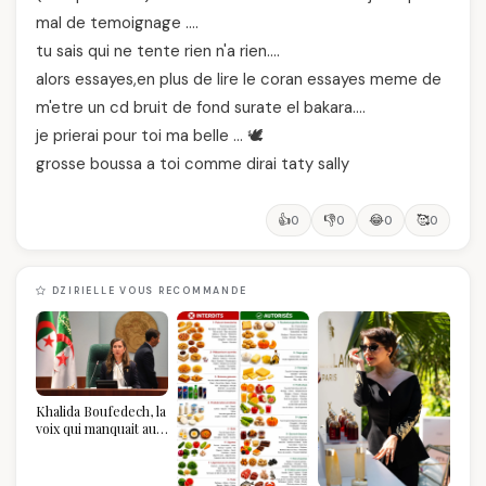
mal de temoignage ….
tu sais qui ne tente rien n'a rien….
alors essayes,en plus de lire le coran essayes meme de
m'etre un cd bruit de fond surate el bakara….
je prierai pour toi ma belle … 🕊️
grosse boussa a toi comme dirai taty sally
👍
👎
😂
🥰
0
0
0
0
DZIRIELLE VOUS RECOMMANDE
Khalida Boufedech, la
voix qui manquait au
sommet de l'État
algérien