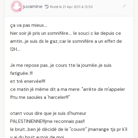
juvamine
Posté le 21 Apr 2011 à 12:53
ça va pas mieux….
hier soir jé pris un somnifére…. le souci c ke depuis ce
amtin…je suis ds le gaz.;car le somnifére a un effet de
12H….
Je me repose pas…je cours tte la journée..je suis
fatiguée..!!!
et tré enervée!!!!
ce matin jé même dit a ma mere: "arrête de m'appeler
!!!tu me saoules a 'harceler!!!"
otant vous dire que je suis d'humeur
PALESTINIENNE!!!jme reconnais pas!!
le bruit…ben jé décidé de le "couvrir" jmarrange tjs pr k'il
y ai du bruit autoir de moi…