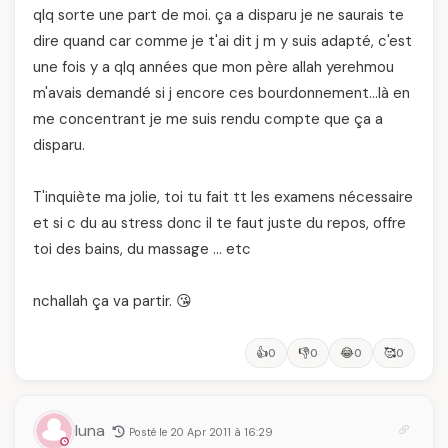
qlq sorte une part de moi. ça a disparu je ne saurais te
dire quand car comme je t'ai dit j m y suis adapté, c'est
une fois y a qlq années que mon père allah yerehmou
m'avais demandé si j encore ces bourdonnement…là en
me concentrant je me suis rendu compte que ça a
disparu.
T'inquiète ma jolie, toi tu fait tt les examens nécessaire
et si c du au stress donc il te faut juste du repos, offre
toi des bains, du massage … etc
nchallah ça va partir. 😘
👍
👎
😂
🥰
0
0
0
0
luna
Posté le 20 Apr 2011 à 16:29