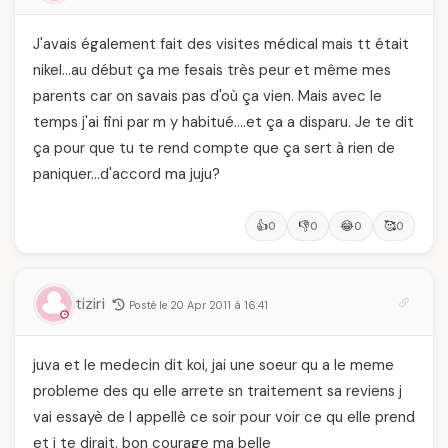
J'avais également fait des visites médical mais tt était
nikel…au début ça me fesais très peur et même mes
parents car on savais pas d'où ça vien. Mais avec le
temps j'ai fini par m y habitué….et ça a disparu. Je te dit
ça pour que tu te rend compte que ça sert à rien de
paniquer…d'accord ma juju?
👍
👎
😂
🥰
0
0
0
0
tiziri
Posté le 20 Apr 2011 à 16:41
juva et le medecin dit koi, jai une soeur qu a le meme
probleme des qu elle arrete sn traitement sa reviens j
vai essayè de l appellè ce soir pour voir ce qu elle prend
et j te dirait. bon courage ma belle