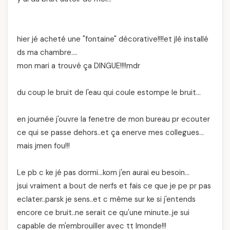
hier jé acheté une "fontaine" décorative!!!!et jlé installé
ds ma chambre….
mon mari a trouvé ça DINGUE!!!!mdr
du coup le bruit de l'eau qui coule estompe le bruit…
en journée j'ouvre la fenetre de mon bureau pr ecouter
ce qui se passe dehors..et ça enerve mes collegues…
mais jmen fou!!!
Le pb c ke jé pas dormi…kom j'en aurai eu besoin…
jsui vraiment a bout de nerfs et fais ce que je pe pr pas
eclater..parsk je sens..et c même sur ke si j'entends
encore ce bruit..ne serait ce qu'une minute..je sui
capable de m'embrouiller avec tt lmonde!!!