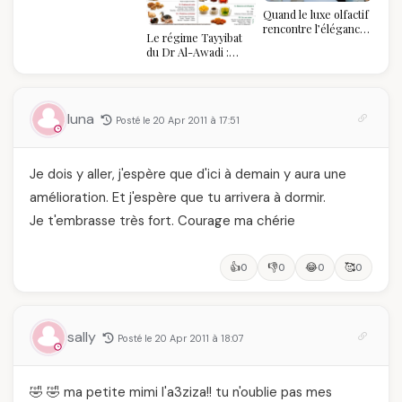
Quand le luxe olfactif
rencontre l’élégance
Le régime Tayyibat
algérienne : une
du Dr Al-Awadi :
célébration de la Fête
pourquoi il a séduit
des Mères hors du
des millions de
temps
femmes algériennes,
et ce que vous devez
luna
Posté le 20 Apr 2011 à 17:51
vraiment savoir
Je dois y aller, j'espère que d'ici à demain y aura une
amélioration. Et j'espère que tu arrivera à dormir.
Je t'embrasse très fort. Courage ma chérie
👍
👎
😂
🥰
0
0
0
0
sally
Posté le 20 Apr 2011 à 18:07
🤣 🤣 ma petite mimi l'a3ziza!! tu n'oublie pas mes