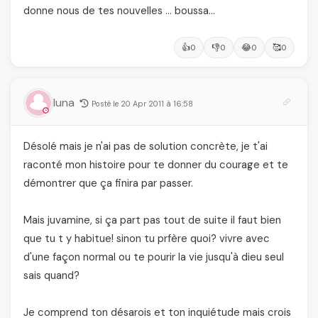
donne nous de tes nouvelles … boussa…
👍
👎
😂
🥰
0
0
0
0
luna
Posté le 20 Apr 2011 à 16:58
Désolé mais je n'ai pas de solution concrète, je t'ai
raconté mon histoire pour te donner du courage et te
démontrer que ça finira par passer.
Mais juvamine, si ça part pas tout de suite il faut bien
que tu t y habitue! sinon tu prfère quoi? vivre avec
d'une façon normal ou te pourir la vie jusqu'à dieu seul
sais quand?
Je comprend ton désarois et ton inquiétude mais crois