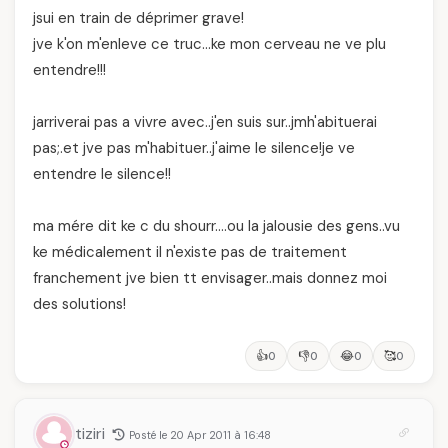
jsui en train de déprimer grave!
jve k'on m'enleve ce truc…ke mon cerveau ne ve plu
entendre!!!
jarriverai pas a vivre avec..j'en suis sur..jmh'abituerai
pas;.et jve pas m'habituer..j'aime le silence!je ve
entendre le silence!!
ma mére dit ke c du shourr….ou la jalousie des gens..vu
ke médicalement il n'existe pas de traitement
franchement jve bien tt envisager..mais donnez moi
des solutions!
👍
👎
😂
🥰
0
0
0
0
tiziri
Posté le 20 Apr 2011 à 16:48