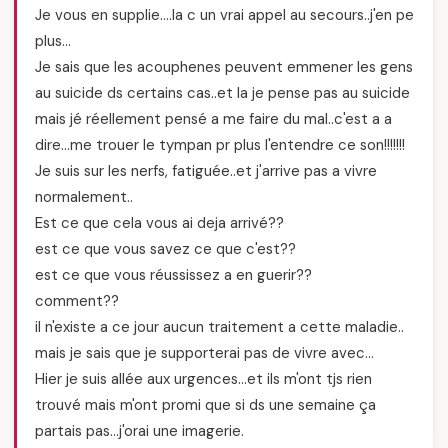
Je vous en supplie….la c un vrai appel au secours..j'en pe
plus…
Je sais que les acouphenes peuvent emmener les gens
au suicide ds certains cas..et la je pense pas au suicide
mais jé réellement pensé a me faire du mal..c'est a a
dire…me trouer le tympan pr plus l'entendre ce son!!!!!!!
Je suis sur les nerfs, fatiguée..et j'arrive pas a vivre
normalement..
Est ce que cela vous ai deja arrivé??
est ce que vous savez ce que c'est??
est ce que vous réussissez a en guerir??
comment??
il n'existe a ce jour aucun traitement a cette maladie..
mais je sais que je supporterai pas de vivre avec…
Hier je suis allée aux urgences…et ils m'ont tjs rien
trouvé mais m'ont promi que si ds une semaine ça
partais pas…j'orai une imagerie.