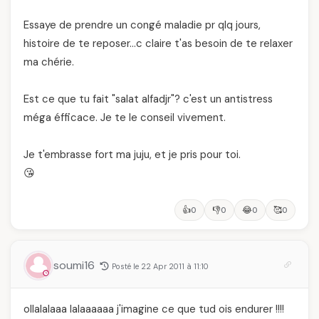
Essaye de prendre un congé maladie pr qlq jours,
histoire de te reposer…c claire t'as besoin de te relaxer
ma chérie.
Est ce que tu fait "salat alfadjr"? c'est un antistress
méga éfficace. Je te le conseil vivement.
Je t'embrasse fort ma juju, et je pris pour toi.
😘
👍
👎
😂
🥰
0
0
0
0
soumi16
Posté le 22 Apr 2011 à 11:10
ollalalaaa lalaaaaaa j'imagine ce que tud ois endurer !!!!