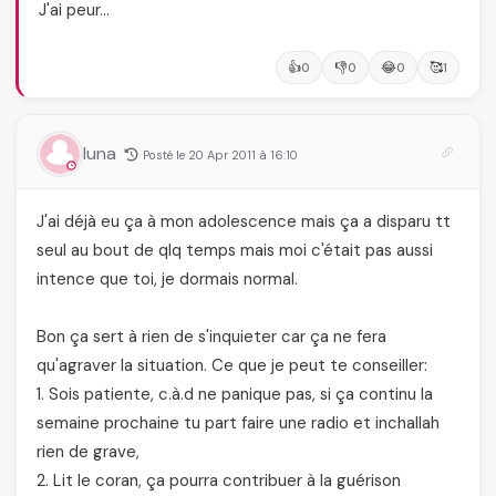
J'ai peur…
👍
👎
😂
🥰
0
0
0
1
luna
Posté le 20 Apr 2011 à 16:10
J'ai déjà eu ça à mon adolescence mais ça a disparu tt
seul au bout de qlq temps mais moi c'était pas aussi
intence que toi, je dormais normal.
Bon ça sert à rien de s'inquieter car ça ne fera
qu'agraver la situation. Ce que je peut te conseiller:
1. Sois patiente, c.à.d ne panique pas, si ça continu la
semaine prochaine tu part faire une radio et inchallah
rien de grave,
2. Lit le coran, ça pourra contribuer à la guérison