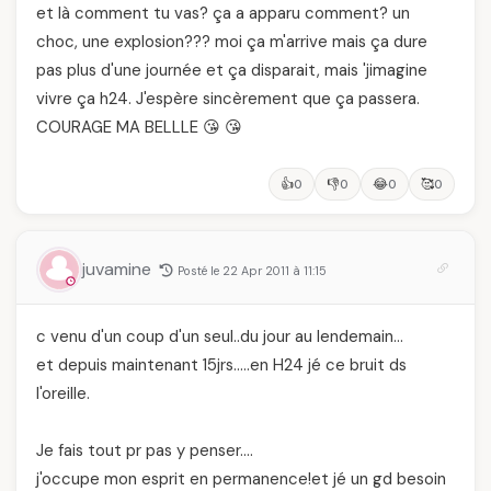
et là comment tu vas? ça a apparu comment? un
choc, une explosion??? moi ça m'arrive mais ça dure
pas plus d'une journée et ça disparait, mais 'jimagine
vivre ça h24. J'espère sincèrement que ça passera.
COURAGE MA BELLLE 😘 😘
👍
👎
😂
🥰
0
0
0
0
juvamine
Posté le 22 Apr 2011 à 11:15
c venu d'un coup d'un seul..du jour au lendemain…
et depuis maintenant 15jrs…..en H24 jé ce bruit ds
l'oreille.
Je fais tout pr pas y penser….
j'occupe mon esprit en permanence!et jé un gd besoin