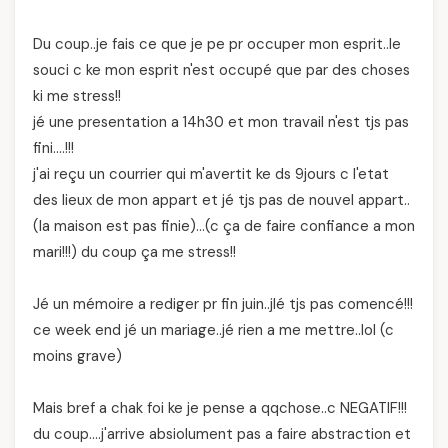
Du coup..je fais ce que je pe pr occuper mon esprit..le
souci c ke mon esprit n'est occupé que par des choses
ki me stress!!
jé une presentation a 14h30 et mon travail n'est tjs pas
fini….!!!
j'ai reçu un courrier qui m'avertit ke ds 9jours c l'etat
des lieux de mon appart et jé tjs pas de nouvel appart..
(la maison est pas finie)…(c ça de faire confiance a mon
mari!!!) du coup ça me stress!!
Jé un mémoire a rediger pr fin juin..jlé tjs pas comencé!!!
ce week end jé un mariage..jé rien a me mettre..lol (c
moins grave)
Mais bref a chak foi ke je pense a qqchose..c NEGATIF!!!
du coup….j'arrive absiolument pas a faire abstraction et