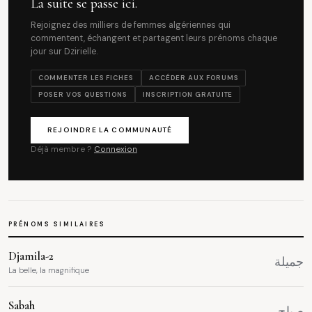
La suite se passe ici.
Rejoignez des milliers de femmes algériennes qui
commentent, échangent et partagent leurs prénoms chaque
jour sur Dzirielle.
COMMENTER LES FICHES
ACCÉDER AUX FORUMS
POSER VOS QUESTIONS
INSCRIPTION GRATUITE
REJOINDRE LA COMMUNAUTÉ
Déjà membre ?
Connexion
PRÉNOMS SIMILAIRES
Djamila-2
جميلة
La belle, la magnifique
Sabah
صباح