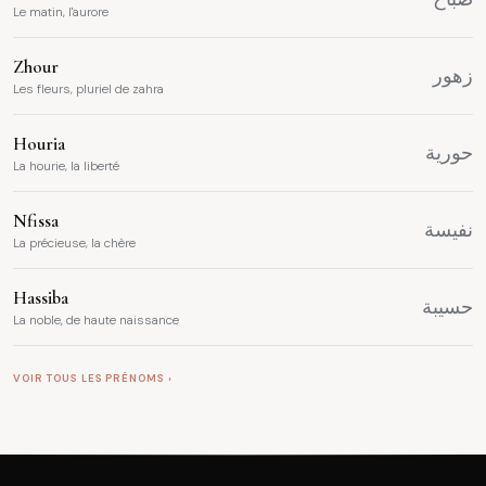
Le matin, l'aurore
Zhour
زهور
Les fleurs, pluriel de zahra
Houria
حورية
La hourie, la liberté
Nfissa
نفيسة
La précieuse, la chère
Hassiba
حسيبة
La noble, de haute naissance
VOIR TOUS LES PRÉNOMS ›