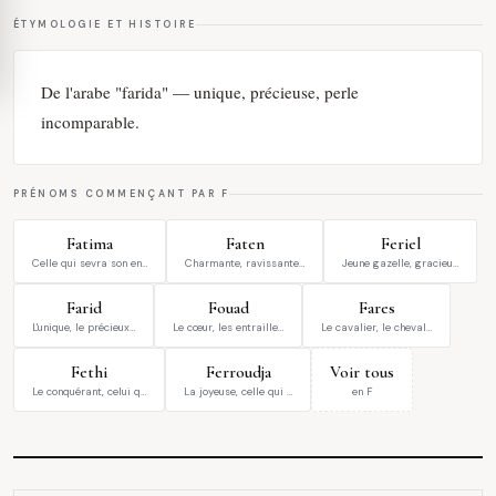
ÉTYMOLOGIE ET HISTOIRE
De l'arabe "farida" — unique, précieuse, perle
incomparable.
PRÉNOMS COMMENÇANT PAR F
Fatima
Faten
Feriel
Celle qui sevra son en…
Charmante, ravissante…
Jeune gazelle, gracieu…
Farid
Fouad
Fares
L'unique, le précieux…
Le cœur, les entraille…
Le cavalier, le cheval…
Fethi
Ferroudja
Voir tous
Le conquérant, celui q…
La joyeuse, celle qui …
en F