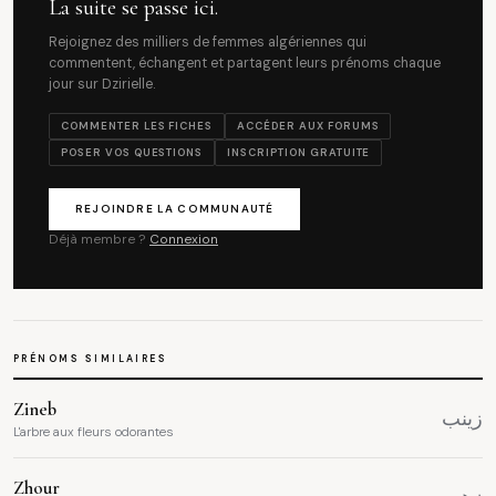
La suite se passe ici.
Rejoignez des milliers de femmes algériennes qui
commentent, échangent et partagent leurs prénoms chaque
jour sur Dzirielle.
COMMENTER LES FICHES
ACCÉDER AUX FORUMS
POSER VOS QUESTIONS
INSCRIPTION GRATUITE
REJOINDRE LA COMMUNAUTÉ
Déjà membre ?
Connexion
PRÉNOMS SIMILAIRES
Zineb
زينب
L'arbre aux fleurs odorantes
Zhour