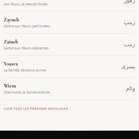
زهور
Les fleurs, la beauté florale
Zayneb
زينب
L'arbre aux fleurs parfumées
Zaineb
زينب
L'arbre aux fleurs odorantes
Yousra
يسرى
La facilité, l'aisance divine
Wiem
وئام
L'harmonie, la bonne entente
VOIR TOUS LES PRÉNOMS MUSULMAN ›