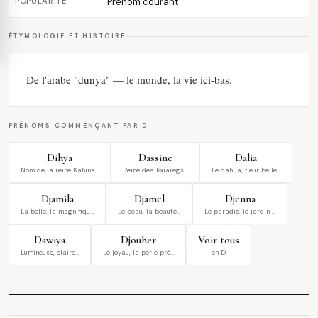
POPULARITÉ
Prénom courant
ÉTYMOLOGIE ET HISTOIRE
De l'arabe "dunya" — le monde, la vie ici-bas.
PRÉNOMS COMMENÇANT PAR D
Dihya
Dassine
Dalia
Nom de la reine Kahina…
Reine des Touaregs…
Le dahlia, fleur belle…
Djamila
Djamel
Djenna
La belle, la magnifiqu…
Le beau, la beauté…
Le paradis, le jardin …
Dawiya
Djouher
Voir tous
Lumineuse, claire…
Le joyau, la perle pré…
en D