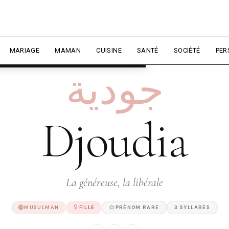
rience et mesurer l'audience.
En
liser
MARIAGE
MAMAN
CUISINE
SANTÉ
SOCIÉTÉ
PER
جودية
Djoudia
La généreuse, la libérale
MUSULMAN
FILLE
PRÉNOM RARE
3 SYLLABES