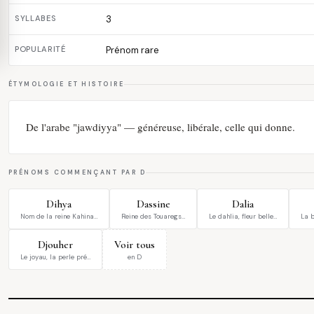
SYLLABES
3
POPULARITÉ
Prénom rare
ÉTYMOLOGIE ET HISTOIRE
De l'arabe "jawdiyya" — généreuse, libérale, celle qui donne.
PRÉNOMS COMMENÇANT PAR D
Dihya
Dassine
Dalia
Nom de la reine Kahina…
Reine des Touaregs…
Le dahlia, fleur belle…
La b
Djouher
Voir tous
Le joyau, la perle pré…
en D