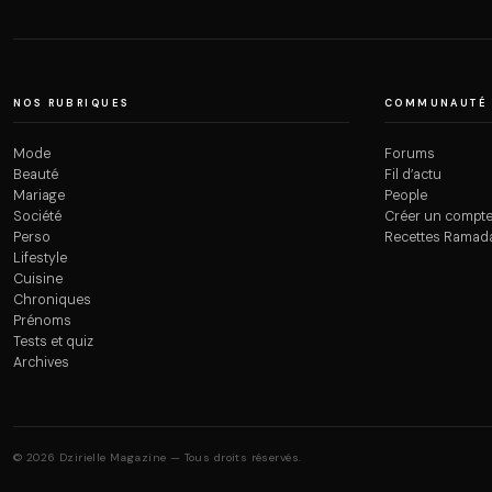
NOS RUBRIQUES
COMMUNAUTÉ
Mode
Forums
Beauté
Fil d’actu
Mariage
People
Société
Créer un compt
Perso
Recettes Ramad
Lifestyle
Cuisine
Chroniques
Prénoms
Tests et quiz
Archives
© 2026 Dzirielle Magazine — Tous droits réservés.