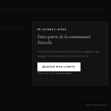
REJOIGNEZ-NOUS
Faites partie de la communauté
Dzirielle
Commentez, participez aux forums, gagnez des
badges et accédez à tous les contenus.
CRÉER MON COMPTE
Déjà membre ?
Se connecter
HAUT DE PAGE