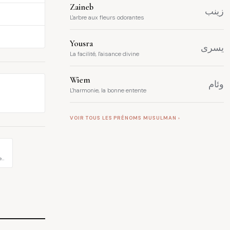
Zaineb
زينب
L'arbre aux fleurs odorantes
Yousra
يسرى
La facilité, l'aisance divine
Wiem
وئام
L'harmonie, la bonne entente
VOIR TOUS LES PRÉNOMS MUSULMAN ›
e…