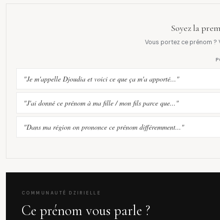
Soyez la prem
Vous portez ce prénom ? V
P
"Je m'appelle Djoudia et voici ce que ça m'a apporté..."
"J'ai donné ce prénom à ma fille / mon fils parce que..."
"Dans ma région on prononce ce prénom différemment..."
COMMUNAUTÉ DZIRIELLE
Ce prénom vous parle ?