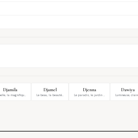
Djamila
Djamel
Djenna
Dawiya
elle, la magnifiqu…
Le beau, la beauté…
Le paradis, le jardin …
Lumineuse, clair