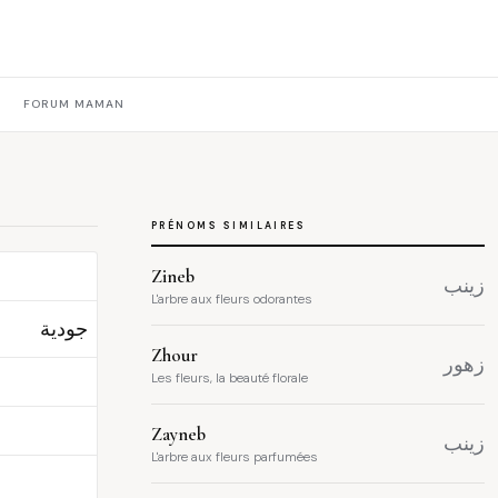
FORUM MAMAN
PRÉNOMS SIMILAIRES
Zineb
زينب
L'arbre aux fleurs odorantes
جودية
Zhour
زهور
Les fleurs, la beauté florale
Zayneb
زينب
L'arbre aux fleurs parfumées