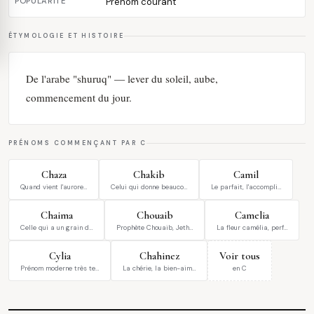
POPULARITÉ
Prénom courant
ÉTYMOLOGIE ET HISTOIRE
De l'arabe "shuruq" — lever du soleil, aube,
commencement du jour.
PRÉNOMS COMMENÇANT PAR C
Chaza
Chakib
Camil
Quand vient l'aurore…
Celui qui donne beauco…
Le parfait, l'accompli…
Chaima
Chouaib
Camelia
Celle qui a un grain d…
Prophète Chouaib, Jeth…
La fleur camélia, perf…
Cylia
Chahinez
Voir tous
Prénom moderne très te…
La chérie, la bien-aim…
en C