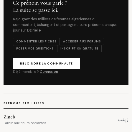
Ce prénom vous parle ?
La suite se passe ici.
Rejoignez des milliers de femmes algériennes qui
commentent, échangent et partagent leurs prénoms chaque
jour sur Dzirielle.
COMMENTER LES FICHES
ACCÉDER AUX FORUMS
POSER VOS QUESTIONS
INSCRIPTION GRATUITE
REJOINDRE LA COMMUNAUTÉ
Déjà membre ?
Connexion
PRÉNOMS SIMILAIRES
Zineb
زينب
L'arbre aux fleurs odorantes