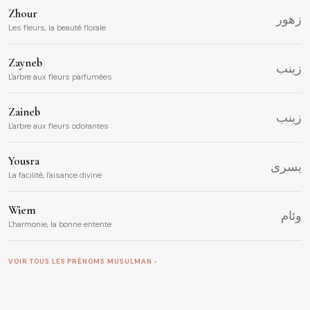
Zhour
زهور
Les fleurs, la beauté florale
Zayneb
زينب
L'arbre aux fleurs parfumées
Zaineb
زينب
L'arbre aux fleurs odorantes
Yousra
يسرى
La facilité, l'aisance divine
Wiem
وئام
L'harmonie, la bonne entente
VOIR TOUS LES PRÉNOMS MUSULMAN ›