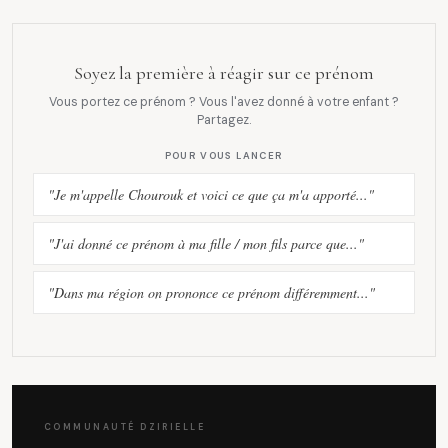
Soyez la première à réagir sur ce prénom
Vous portez ce prénom ? Vous l'avez donné à votre enfant ?
Partagez.
POUR VOUS LANCER
"Je m'appelle Chourouk et voici ce que ça m'a apporté..."
"J'ai donné ce prénom à ma fille / mon fils parce que..."
"Dans ma région on prononce ce prénom différemment..."
COMMUNAUTÉ DZIRIELLE