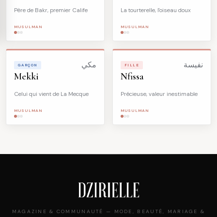
Père de Bakr, premier Calife
La tourterelle, l'oiseau doux
MUSULMAN
MUSULMAN
نفيسة
مكي
GARÇON
FILLE
Mekki
Nfissa
Celui qui vient de La Mecque
Précieuse, valeur inestimable
MUSULMAN
MUSULMAN
MAGAZINE & COMMUNAUTÉ — MODE, BEAUTÉ, MARIAGE &