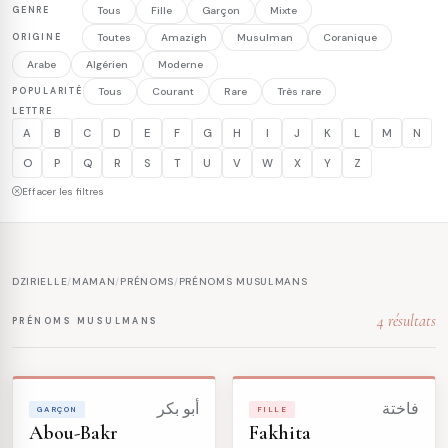
GENRE
Tous
Fille
Garçon
Mixte
ORIGINE
Toutes
Amazigh
Musulman
Coranique
Arabe
Algérien
Moderne
POPULARITÉ
Tous
Courant
Rare
Très rare
LETTRE
A
B
C
D
E
F
G
H
I
J
K
L
M
N
O
P
Q
R
S
T
U
V
W
X
Y
Z
Effacer les filtres
DZIRIELLE
/
MAMAN
/
PRÉNOMS
/
PRÉNOMS MUSULMANS
4 résultats
PRÉNOMS MUSULMANS
فاختة
أبو بكر
GARÇON
FILLE
Abou-Bakr
Fakhita