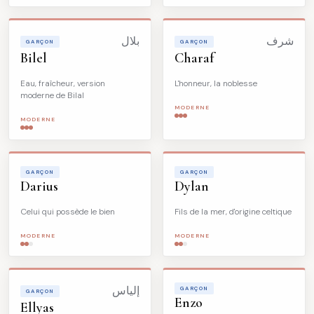
شرف
بلال
GARÇON
GARÇON
Bilel
Charaf
Eau, fraîcheur, version
L'honneur, la noblesse
moderne de Bilal
MODERNE
MODERNE
GARÇON
GARÇON
Darius
Dylan
Celui qui possède le bien
Fils de la mer, d'origine celtique
MODERNE
MODERNE
إلياس
GARÇON
GARÇON
Enzo
Ellyas