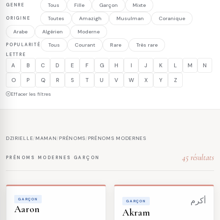
GENRE
Tous
Fille
Garçon
Mixte
ORIGINE
Toutes
Amazigh
Musulman
Coranique
Arabe
Algérien
Moderne
POPULARITÉ
Tous
Courant
Rare
Très rare
LETTRE
A
B
C
D
E
F
G
H
I
J
K
L
M
N
O
P
Q
R
S
T
U
V
W
X
Y
Z
Effacer les filtres
DZIRIELLE
/
MAMAN
/
PRÉNOMS
/
PRÉNOMS MODERNES
45 résultats
PRÉNOMS MODERNES GARÇON
GARÇON
أكرم
GARÇON
Aaron
Akram