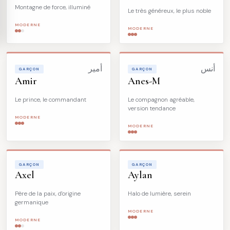
Montagne de force, illuminé
Le très généreux, le plus noble
MODERNE
MODERNE
أنس
أمير
GARÇON
GARÇON
Amir
Anes-M
Le prince, le commandant
Le compagnon agréable,
version tendance
MODERNE
MODERNE
GARÇON
GARÇON
Axel
Aylan
Père de la paix, d'origine
Halo de lumière, serein
germanique
MODERNE
MODERNE