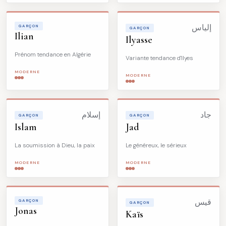
GARÇON
إلياس
GARÇON
Ilian
Ilyasse
Prénom tendance en Algérie
Variante tendance d'Ilyes
MODERNE
MODERNE
جاد
إسلام
GARÇON
GARÇON
Islam
Jad
La soumission à Dieu, la paix
Le généreux, le sérieux
MODERNE
MODERNE
GARÇON
قيس
GARÇON
Jonas
Kaïs