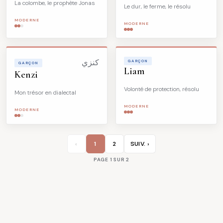
La colombe, le prophète Jonas
Le dur, le ferme, le résolu
MODERNE
MODERNE
كنزي
GARÇON
GARÇON
Liam
Kenzi
Volonté de protection, résolu
Mon trésor en dialectal
MODERNE
MODERNE
‹
1
2
SUIV. ›
PAGE 1 SUR 2