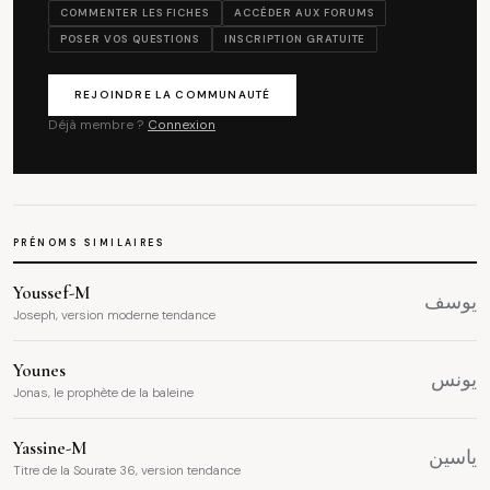
COMMENTER LES FICHES
ACCÉDER AUX FORUMS
POSER VOS QUESTIONS
INSCRIPTION GRATUITE
REJOINDRE LA COMMUNAUTÉ
Déjà membre ?
Connexion
PRÉNOMS SIMILAIRES
Youssef-M
يوسف
Joseph, version moderne tendance
Younes
يونس
Jonas, le prophète de la baleine
Yassine-M
ياسين
Titre de la Sourate 36, version tendance