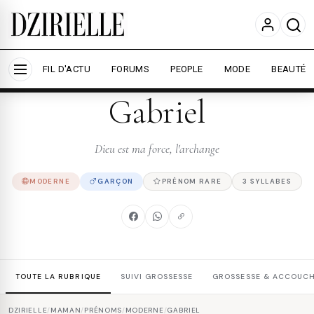
Nous utilisons des cookies pour améliorer votre
expérience et mesurer l'audience.
En savoir plus
Accepter tout
Personnaliser
FIL D'ACTU
FORUMS
PEOPLE
MODE
BEAUTÉ
Gabriel
Dieu est ma force, l'archange
MODERNE
GARÇON
PRÉNOM RARE
3 SYLLABES
TOUTE LA RUBRIQUE
SUIVI GROSSESSE
GROSSESSE & ACCOUC
DZIRIELLE
/
MAMAN
/
PRÉNOMS
/
MODERNE
/
GABRIEL