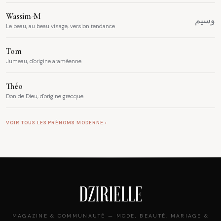
Wassim-M
وسيم
Le beau, au beau visage, version tendance
Tom
Jumeau, d'origine araméenne
Théo
Don de Dieu, d'origine grecque
VOIR TOUS LES PRÉNOMS MODERNE ›
MAGAZINE & COMMUNAUTÉ — MODE, BEAUTÉ, MARIAGE &