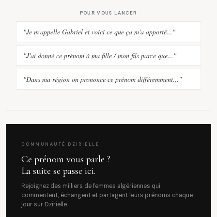
POUR VOUS LANCER
"Je m'appelle Gabriel et voici ce que ça m'a apporté..."
"J'ai donné ce prénom à ma fille / mon fils parce que..."
"Dans ma région on prononce ce prénom différemment..."
COMMUNAUTÉ DZIRIELLE
Ce prénom vous parle ?
La suite se passe ici.
Rejoignez des milliers de femmes algériennes qui
commentent, échangent et partagent leurs prénoms chaque
jour sur Dzirielle.