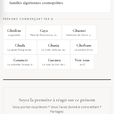
familles algériennes cosmopolites.
PRÉNOMS COMMENÇANT PAR G
Ghizlène
Gaya
Ghaouti
La gazelle…
Père de Massinissa, ro…
Habitant de l'oasis, c…
Ghada
Ghania
Ghofrane
La jeune fille gracieu…
La riche, celle qui se…
Le pardon divin…
Goumeri
Guemra
Voir tous
La colombe, l'oiseau d…
La lune, le clair de l…
en G
Soyez la première à réagir sur ce prénom
Vous portez ce prénom ? Vous l'avez donné à votre enfant ?
Partagez.