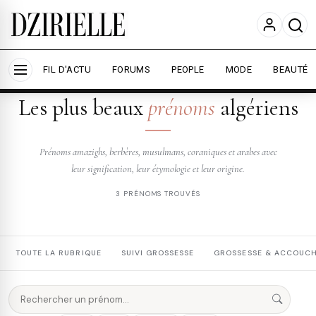
Nous utilisons des cookies pour améliorer votre
expérience et mesurer l'audience.
En savoir plus
Accepter tout
Personnaliser
FIL D'ACTU
FORUMS
PEOPLE
MODE
BEAUTÉ
DZIRIELLE — PRÉNOMS
Les plus beaux
prénoms
algériens
Prénoms amazighs, berbères, musulmans, coraniques et arabes avec
leur signification, leur étymologie et leur origine.
3 PRÉNOMS TROUVÉS
TOUTE LA RUBRIQUE
SUIVI GROSSESSE
GROSSESSE & ACCOUC