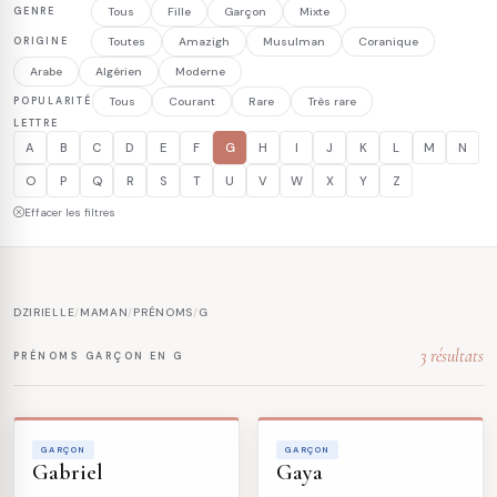
GENRE
Tous
Fille
Garçon
Mixte
ORIGINE
Toutes
Amazigh
Musulman
Coranique
Arabe
Algérien
Moderne
POPULARITÉ
Tous
Courant
Rare
Très rare
LETTRE
A
B
C
D
E
F
G
H
I
J
K
L
M
N
O
P
Q
R
S
T
U
V
W
X
Y
Z
Effacer les filtres
DZIRIELLE
/
MAMAN
/
PRÉNOMS
/
G
3 résultats
PRÉNOMS GARÇON EN G
GARÇON
GARÇON
Gabriel
Gaya