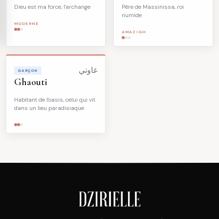
Dieu est ma force, l'archange
Père de Massinissa, roi
numide
MODERNE
AMAZIGH
غاوتي
GARÇON
Ghaouti
Habitant de l'oasis, celui qui vit
dans un lieu paradisiaque