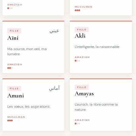
AMAZIGH
MUSULMAN
عيني
FILLE
FILLE
Akli
Aïni
L'intelligente, la raisonnable
Ma source, mon oeil, ma
lumière
AMAZIGH
AMAZIGH
أماني
FILLE
FILLE
Amayas
Amani
L'auroch, la libre comme la
Les voeux, les aspirations
nature
MUSULMAN
AMAZIGH