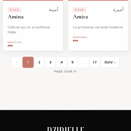
أميرة
أمينة
FILLE
FILLE
Amina
Amira
Celle en qui on a confiance,
La princesse, variante moderne
fidèle
MODERNE
AMAZIGH
‹
1
2
3
4
5
…
17
SUIV. ›
PAGE 1 SUR 17