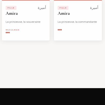
أميرة
أميرة
FILLE
FILLE
Amira
Amira
La princesse, la souveraine
La princesse, la commandante
MUSULMAN