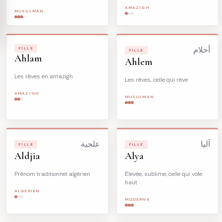
AMAZIGH
MUSULMAN
FILLE
أحلام
FILLE
Ahlam
Ahlem
Les rêves en amazigh
Les rêves, celle qui rêve
AMAZIGH
MUSULMAN
آليا
علجية
FILLE
FILLE
Aldjia
Alya
Prénom traditionnel algérien
Élevée, sublime, celle qui vole
haut
ALGERIEN
MODERNE