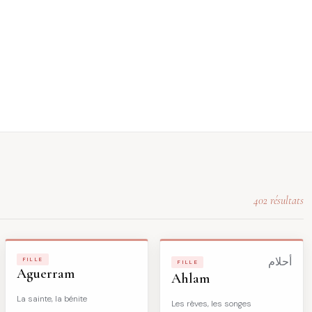
402 résultats
FILLE
أحلام
FILLE
Aguerram
Ahlam
La sainte, la bénite
Les rêves, les songes