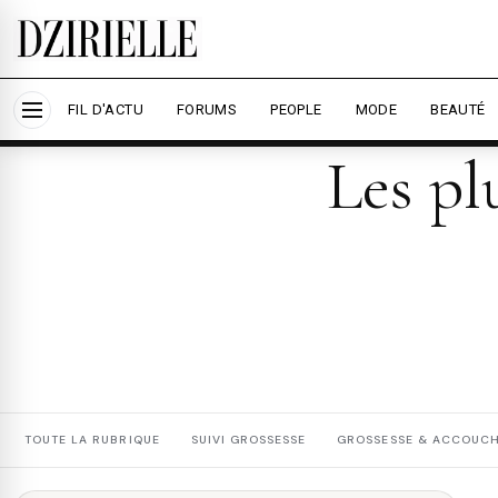
Nous utilisons des cookies pour améliorer votre expé
savoir plus
Accepter tout
Personna
FIL D'ACTU
FORUMS
PEOPLE
MODE
BEAUTÉ
Les pl
TOUTE LA RUBRIQUE
SUIVI GROSSESSE
GROSSESSE & ACCOUC