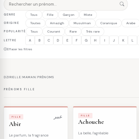
GENRE
Tous
Fille
Garçon
Mixte
ORIGINE
Toutes
Amazigh
Musulman
Coranique
Arabe
POPULARITÉ
Tous
Courant
Rare
Très rare
A
B
C
D
E
F
G
H
I
J
K
L
LETTRE
Effacer les filtres
DZIRIELLE
/
MAMAN
/
PRÉNOMS
PRÉNOMS FILLE
عبير
FILLE
FILLE
Achouche
Abir
La belle, l'agréable
Le parfum, la fragrance