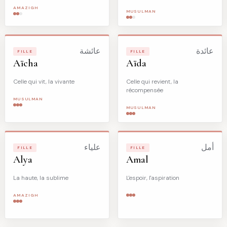
AMAZIGH
MUSULMAN
عائدة
عائشة
FILLE
FILLE
Aïcha
Aïda
Celle qui vit, la vivante
Celle qui revient, la
récompensée
MUSULMAN
MUSULMAN
أمل
علياء
FILLE
FILLE
Alya
Amal
La haute, la sublime
L'espoir, l'aspiration
AMAZIGH