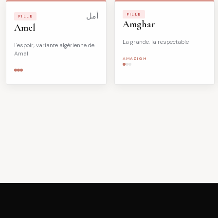
أمل
FILLE
FILLE
Amghar
Amel
La grande, la respectable
L'espoir, variante algérienne de
Amal
AMAZIGH