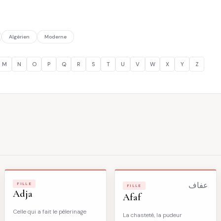
Algérien
Moderne
M
N
O
P
Q
R
S
T
U
V
W
X
Y
Z
FILLE
عفاف
FILLE
Adja
Afaf
Celle qui a fait le pèlerinage
La chasteté, la pudeur