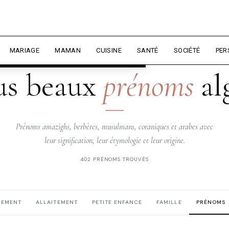
rience et mesurer l'audience.
En
liser
MARIAGE
MAMAN
CUISINE
SANTÉ
SOCIÉTÉ
PER
DZIRIELLE — PRÉNOMS
us beaux
prénoms
al
Prénoms amazighs, berbères, musulmans, coraniques et arabes avec
leur signification, leur étymologie et leur origine.
402 PRÉNOMS TROUVÉS
HEMENT
ALLAITEMENT
PETITE ENFANCE
FAMILLE
PRÉNOMS