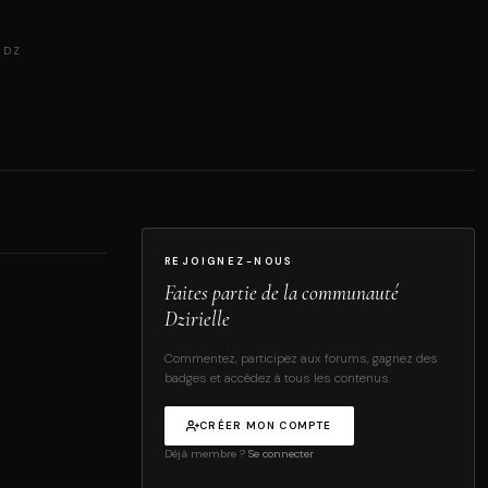
 DZ
REJOIGNEZ-NOUS
Faites partie de la communauté
Dzirielle
Commentez, participez aux forums, gagnez des
badges et accédez à tous les contenus.
CRÉER MON COMPTE
Déjà membre ?
Se connecter