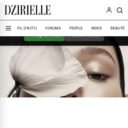
Nous utilisons des cookies pour améliorer
votre expérience et mesurer l'audience.
En
savoir plus
FIL D'ACTU
FORUMS
PEOPLE
MODE
BEAUTÉ
Accepter tout
Personnaliser