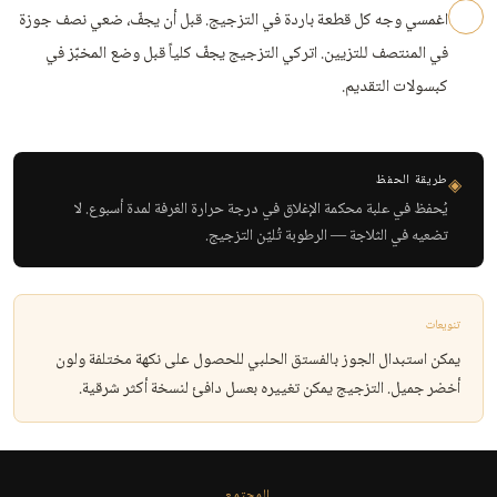
اغمسي وجه كل قطعة باردة في التزجيج. قبل أن يجفّ، ضعي نصف جوزة
في المنتصف للتزيين. اتركي التزجيج يجفّ كلياً قبل وضع المخبّز في
كبسولات التقديم.
طريقة الحفظ
◈
يُحفظ في علبة محكمة الإغلاق في درجة حرارة الغرفة لمدة أسبوع. لا
تضعيه في الثلاجة — الرطوبة تُليّن التزجيج.
تنويعات
يمكن استبدال الجوز بالفستق الحلبي للحصول على نكهة مختلفة ولون
أخضر جميل. التزجيج يمكن تغييره بعسل دافئ لنسخة أكثر شرقية.
المجتمع