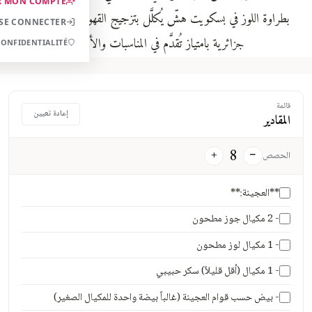
R MON COMPTE
بطراوة اللوز في بسكويت هشّ يُكلَّل بتزجيج القهوة المعطّر. حلوى
SE CONNECTER
جزائرية بامتياز تُقدَّم في المناسبات والأعياد.
CONFIDENTIALITÉ
قائمة
إعادة تعيين
المقادير
8
+
−
الحصص
**العجينة:**
- 2 مكيال جوز مطحون
- 1 مكيال لوز مطحون
- 1 مكيال (أقل قليلاً) سكر حبيبي
- بيض حسب قوام العجينة (غالباً بيضة واحدة للمكيال الصغير)