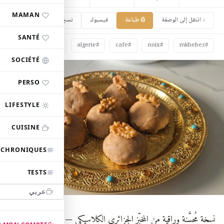
MAMAN
↓ انتقل إلى الوصفة
⎙ طباعة
فيسبوك
نسخ الرابط
SANTÉ
#fete
#algerie
#cafe
#noix
#mkhebez
SOCIÉTÉ
PERSO
LIFESTYLE
CUISINE
CHRONIQUES
TESTS
عربي
نسخة مُحسَّنة وراقية من المخبّز الجزائري الكلاسيكي — تلتقي فيها قوة الجوز