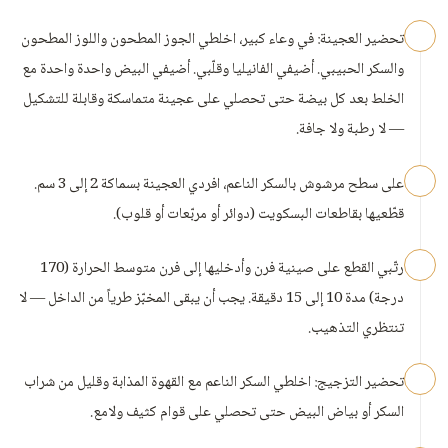
تحضير العجينة: في وعاء كبير، اخلطي الجوز المطحون واللوز المطحون
والسكر الحبيبي. أضيفي الفانيليا وقلّبي. أضيفي البيض واحدة واحدة مع
الخلط بعد كل بيضة حتى تحصلي على عجينة متماسكة وقابلة للتشكيل
— لا رطبة ولا جافة.
على سطح مرشوش بالسكر الناعم، افردي العجينة بسماكة 2 إلى 3 سم.
قطّعيها بقاطعات البسكويت (دوائر أو مربّعات أو قلوب).
رتّبي القطع على صينية فرن وأدخليها إلى فرن متوسط الحرارة (170
درجة) مدة 10 إلى 15 دقيقة. يجب أن يبقى المخبّز طرياً من الداخل — لا
تنتظري التذهيب.
تحضير التزجيج: اخلطي السكر الناعم مع القهوة المذابة وقليل من شراب
السكر أو بياض البيض حتى تحصلي على قوام كثيف ولامع.