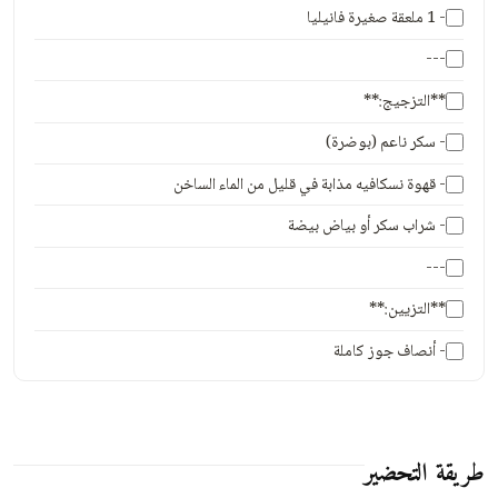
- 1 ملعقة صغيرة فانيليا
---
**التزجيج:**
- سكر ناعم (بوضرة)
- قهوة نسكافيه مذابة في قليل من الماء الساخن
- شراب سكر أو بياض بيضة
---
**التزيين:**
- أنصاف جوز كاملة
طريقة التحضير