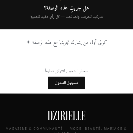
هل جربتِ هذه الوصفة؟
شاركينا تجربتك ونصائحك — كل رأي مفيد للجميع!
كوني أول من يشارك تجربتها مع هذه الوصفة ✦
سجلي الدخول لتتركي تعليقاً
تسجيل الدخول
MAGAZINE & COMMUNAUTÉ — MODE, BEAUTÉ, MARIAGE &