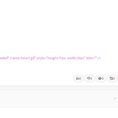
J’aime heart.gif" style="height:17px; width:19px" title="" />
ernis?
👍
👎
😂
🥰
0
0
0
0