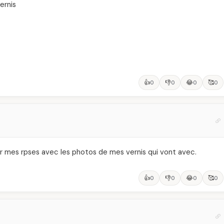
ernis
👍
👎
😂
🥰
0
0
0
0
ter mes rpses avec les photos de mes vernis qui vont avec.
👍
👎
😂
🥰
0
0
0
0