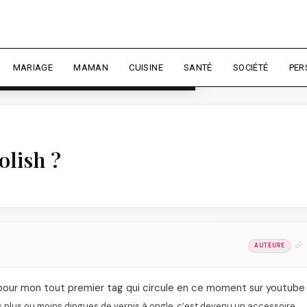
rience et mesurer l'audience.
En
liser
MARIAGE
MAMAN
CUISINE
SANTÉ
SOCIÉTÉ
PER
olish ?
AUTEURE
ris pour mon tout premier tag qui circule en ce moment sur youtube
s plus ou moins dingues
de vernis à ongle, c’est devenu un accessoire