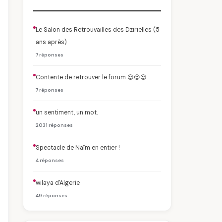
Le Salon des Retrouvailles des Dzirielles (5
ans après)
7 réponses
Contente de retrouver le forum 😍😍😍
7 réponses
un sentiment, un mot.
2031 réponses
Spectacle de Naïm en entier !
4 réponses
wilaya d'Algerie
49 réponses