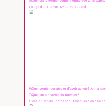
5)Quel est le dernier vernis à ongle que tu as acheté
Il s’agit d’un Flormar 424 un vert pastel.
Je n’ai pas
6)Quel vernis regrettes tu d’avoir acheté?
7)Quel est ton vernis du moment?
C’est le KIKO 361 un très beau rose fushia en plus de