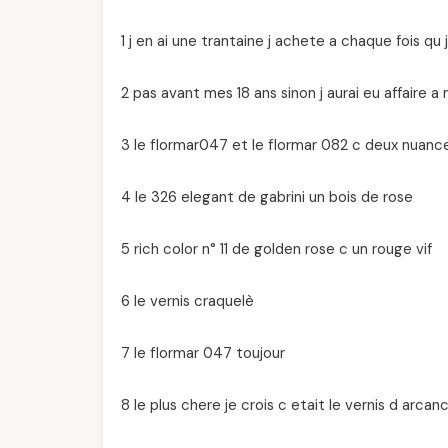
1 j en ai une trantaine j achete a chaque fois qu 
2 pas avant mes 18 ans sinon j aurai eu affaire 
3 le flormar047 et le flormar 082 c deux nuance 
4 le 326 elegant de gabrini un bois de rose
5 rich color n° 11 de golden rose c un rouge vif
6 le vernis craquelè
7 le flormar 047 toujour
8 le plus chere je crois c etait le vernis d arca