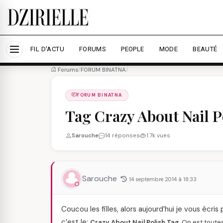
Nous utilisons des cookies pour améliorer votre expé
savoir plus
Accepter tout
Personna
FIL D'ACTU
FORUMS
PEOPLE
MODE
BEAUTÉ
Forums
/
FORUM BINATNA
/
FORUM BINATNA
Tag Crazy About Nail P
Sarouche
14 réponses
1.7k vues
Sarouche
14 septembre 2014 à 18:33
Coucou les filles, alors aujourd’hui je vous éc
c’est le:
Crazy About Nail Polish Tag.
On est toute