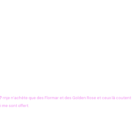
rnje n’achète que des Flormar et des Golden Rose et ceux là coutent
?
i me sont offert.