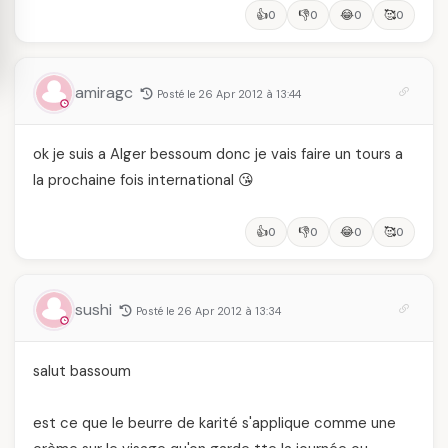
👍
👎
😂
🥰
0
0
0
0
amiragc
Posté le 26 Apr 2012 à 13:44
ok je suis a Alger bessoum donc je vais faire un tours a
la prochaine fois international 😘
👍
👎
😂
🥰
0
0
0
0
sushi
Posté le 26 Apr 2012 à 13:34
salut bassoum
est ce que le beurre de karité s'applique comme une