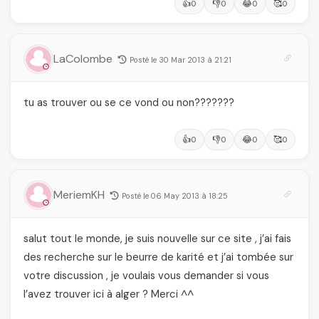
👍
👎
😂
🥰
0
0
0
0
LaColombe
Posté le 30 Mar 2013 à 21:21
tu as trouver ou se ce vond ou non???????
👍
👎
😂
🥰
0
0
0
0
MeriemKH
Posté le 06 May 2013 à 18:25
salut tout le monde, je suis nouvelle sur ce site , j’ai fais
des recherche sur le beurre de karité et j’ai tombée sur
votre discussion , je voulais vous demander si vous
l’avez trouver ici à alger ? Merci ^^