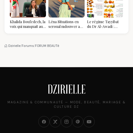
Khalida Boufedech, la
Léna Situations en
Le régime Tayyibat
voix qui manquait au
seroual mdouwer au
du Dr Al-Awadi :
sommet de l'État
Louvre : quand le
pourquoi il a séduit
algérien
pantalon des
des millions de
Algéroises devient la
femmes algériennes,
pièce mode de l'été
et ce que vous devez
Dzirielle
/
Forums
/
FORUM BEAUTé
vraiment savoir
MAGAZINE & COMMUNAUTÉ — MODE, BEAUTÉ, MARIAGE &
CULTURE DZ