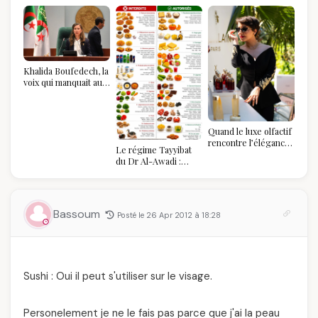
Khalida Boufedech, la
voix qui manquait au
sommet de l'État
algérien
Quand le luxe olfactif
rencontre l’élégance
Le régime Tayyibat
algérienne : une
du Dr Al-Awadi :
célébration de la Fête
pourquoi il a séduit
des Mères hors du
des millions de
temps
femmes algériennes,
et ce que vous devez
Bassoum
Posté le 26 Apr 2012 à 18:28
vraiment savoir
Sushi : Oui il peut s'utiliser sur le visage.
Personelement je ne le fais pas parce que j'ai la peau