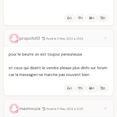
👍
👎
😂
🥰
0
0
0
0
propofol13
Posté le 11 May 2013 à 21:05
pour le beurre on est toujour pereuneuse
et ceux qui disent le vendre please plus dinfo sur forum
car la messageri ne marche pas souvent bien
👍
👎
😂
🥰
0
0
0
0
mazmouza
Posté le 11 May 2013 à 21:37