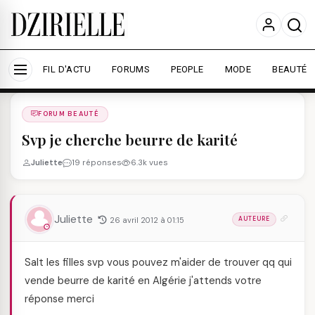
Nous utilisons des cookies pour améliorer votre
expérience et mesurer l'audience.
En savoir plus
Accepter tout
Personnaliser
FIL D'ACTU
FORUMS
PEOPLE
MODE
BEAUTÉ
Forums
/
FORUM BEAUTé
/
FORUM BEAUTÉ
Svp je cherche beurre de karité
Juliette
19 réponses
6.3k vues
Juliette
26 avril 2012 à 01:15
AUTEURE
Salt les filles svp vous pouvez m'aider de trouver qq qui
vende beurre de karité en Algérie j'attends votre
réponse merci