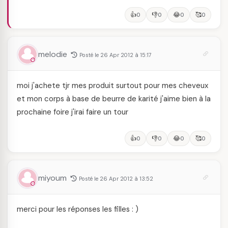
👍
👎
😂
🥰
0
0
0
0
melodie
Posté le 26 Apr 2012 à 15:17
moi j'achete tjr mes produit surtout pour mes cheveux
et mon corps à base de beurre de karité j'aime bien à la
prochaine foire j'irai faire un tour
👍
👎
😂
🥰
0
0
0
0
miyoum
Posté le 26 Apr 2012 à 13:52
merci pour les réponses les filles : )