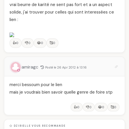
vrai beurre de karité ne sent pas fort et a un aspect
solide, j'ai trouver pour celles qui sont interessées ce
lien :
👍
👎
😂
🥰
0
0
0
0
amiragc
Posté le 26 Apr 2012 à 13:16
merci bessoum pour le lien
mais je voudrais bien savoir quelle genre de foire stp
👍
👎
😂
🥰
0
0
0
0
DZIRIELLE VOUS RECOMMANDE