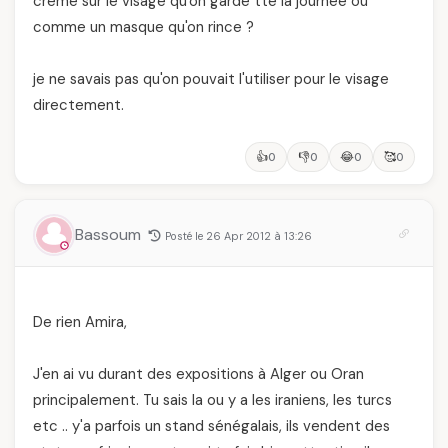
crème sur le visage qu'on garde tte la journée ou
comme un masque qu'on rince ?
je ne savais pas qu'on pouvait l'utiliser pour le visage
directement.
👍
👎
😂
🥰
0
0
0
0
Bassoum
Posté le 26 Apr 2012 à 13:26
De rien Amira,
J'en ai vu durant des expositions à Alger ou Oran
principalement. Tu sais la ou y a les iraniens, les turcs
etc .. y'a parfois un stand sénégalais, ils vendent des