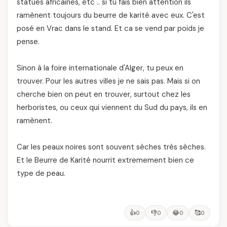
statues africaines, etc .. si tu fais bien attention ils
ramènent toujours du beurre de karité avec eux. C'est
posé en Vrac dans le stand. Et ca se vend par poids je
pense.
Sinon à la foire internationale d'Alger, tu peux en
trouver. Pour les autres villes je ne sais pas. Mais si on
cherche bien on peut en trouver, surtout chez les
herboristes, ou ceux qui viennent du Sud du pays, ils en
ramènent.
Car les peaux noires sont souvent sèches très sèches.
Et le Beurre de Karité nourrit extremement bien ce
type de peau.
👍
👎
😂
🥰
0
0
0
0