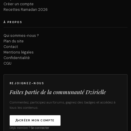
Créer un compte
Recettes Ramadan 2026
À PROPOS
Qui sommes-nous ?
Plan du site
Contact
Mentions légales
Confidentialité
CGU
REJOIGNEZ-NOUS
Faites partie de la communauté Dzirielle
Commentez, participez aux forums, gagnez des badges et accédez à
tous les contenus.
CRÉER MON COMPTE
Déjà membre ?
Se connecter