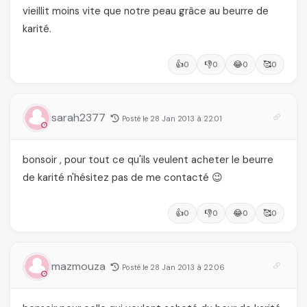
vieillit moins vite que notre peau grâce au beurre de
karité.
👍
👎
😂
🥰
0
0
0
0
sarah2377
Posté le 28 Jan 2013 à 22:01
bonsoir , pour tout ce qu'ils veulent acheter le beurre
de karité n'hésitez pas de me contacté 😉
👍
👎
😂
🥰
0
0
0
0
mazmouza
Posté le 28 Jan 2013 à 22:06