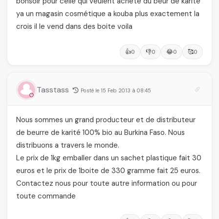
bonsoir pour celle qui veulent acheté du beur de karité
ya un magasin cosmétique a kouba plus exactement la
crois il le vend dans des boite voila
👍
👎
😂
🥰
0
0
0
0
Tasstass
Posté le 15 Feb 2013 à 08:45
Nous sommes un grand producteur et de distributeur
de beurre de karité 100% bio au Burkina Faso. Nous
distribuons a travers le monde.
Le prix de 1kg emballer dans un sachet plastique fait 30
euros et le prix de 1boite de 330 gramme fait 25 euros.
Contactez nous pour toute autre information ou pour
toute commande