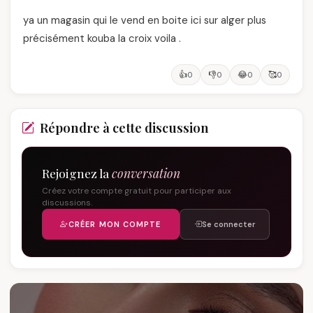
ya un magasin qui le vend en boite ici sur alger plus
précisément kouba la croix voila .
👍
👎
😂
🥰
0
0
0
0
Répondre à cette discussion
Rejoignez la
conversation
Créez votre compte gratuit pour participer aux
discussions.
CRÉER MON COMPTE
Se connecter