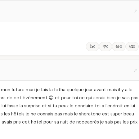
👍
👎
😂
🥰
0
0
0
0
mon future mari je fais la fetha quelque jour avant mais il y a le
ors de cet événement 😊 et pour toi ce qui serais bien je sais pas
i fasse la surprise et si tu peux le conduire toi a l’endroit en lui
 les hôtels je ne connais pas mais le sheratone est super beau
 avais pris cet hotel pour sa nuit de noceaprés je sais pas les prix