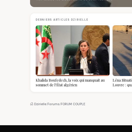
DERNIERS ARTICLES DZIRIELLE
Khalida Boufedech, la voix qui manquait au
Léna Situat
sommet de l'État algérien
Louvre : qu
devient la p
Dzirielle
/
Forums
/
FORUM COUPLE