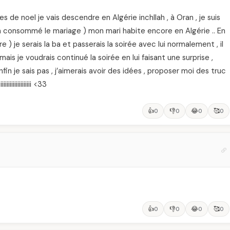
s de noel je vais descendre en Algérie inchllah , à Oran , je suis
a consommé le mariage ) mon mari habite encore en Algérie .. En
re ) je serais la ba et passerais la soirée avec lui normalement , il
ais je voudrais continué la soirée en lui faisant une surprise ,
in je sais pas , j’aimerais avoir des idées , proposer moi des truc
iiiiiiiiiiii <33
👍
👎
😂
🥰
0
0
0
0
👍
👎
😂
🥰
0
0
0
0