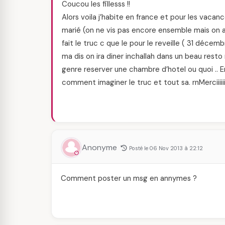
Coucou les fillesss !!
Alors voila j’habite en france et pour les vacance
marié (on ne vis pas encore ensemble mais on 
fait le truc c que le pour le reveille ( 31 décemb
ma dis on ira diner inchallah dans un beau resto m
genre reserver une chambre d’hotel ou quoi .. Enf
comment imaginer le truc et tout sa. rnMerciiiiiiiiiiiiii
Anonyme
Posté le 06 Nov 2013 à 22:12
Comment poster un msg en annymes ?