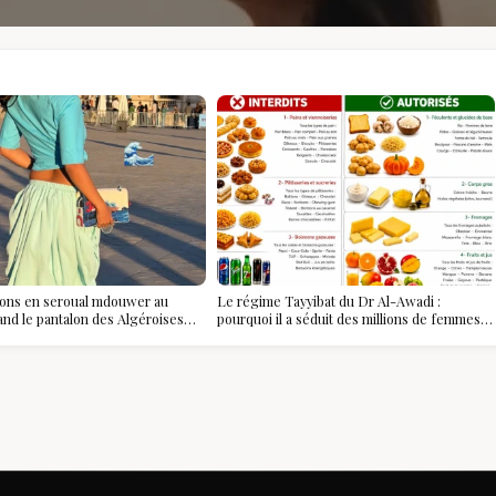
ions en seroual mdouwer au
Le régime Tayyibat du Dr Al-Awadi :
and le pantalon des Algéroises
pourquoi il a séduit des millions de femmes
ièce mode de l'été
algériennes, et ce que vous devez vraiment
savoir