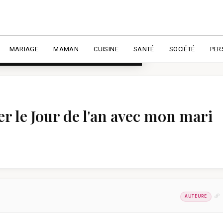
rience et mesurer l'audience.
En
liser
MARIAGE
MAMAN
CUISINE
SANTÉ
SOCIÉTÉ
PER
r le Jour de l'an avec mon mari
AUTEURE