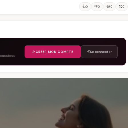
👍
👎
😂
🥰
0
0
0
0
CRÉER MON COMPTE
Se connecter
scussions.