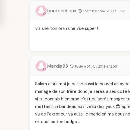
boutdechoux
Posté le 07 Nov 2013 à 10:25
y’a sherton oran une vue super !
Msirdia93
Posté le 07 Nov 2013 à 12:09
Salam alors moi je passe aussi le nouvel an avec 
mariage de son frére donc je serais a ses coté l
si tu connais bien oran c’est qu’aprés manger tu lu
mettant un bandeau au niveau des yeux 😊 aprés
vu de l’exterieur ya aussi le meridien ma cousine
et quel es ton budget.