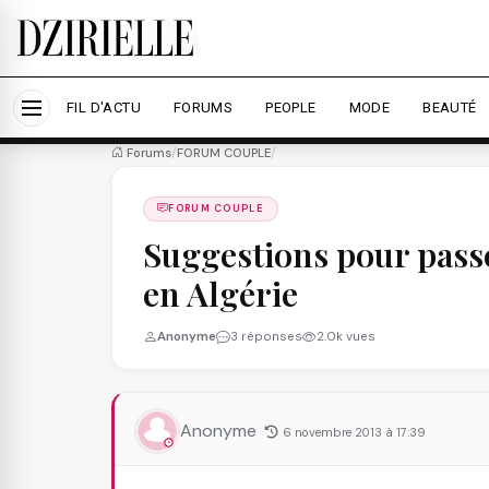
Nous utilisons des cookies pour améliorer votre expé
savoir plus
Accepter tout
Personna
FIL D'ACTU
FORUMS
PEOPLE
MODE
BEAUTÉ
Forums
/
FORUM COUPLE
/
FORUM COUPLE
Suggestions pour passe
en Algérie
Anonyme
3 réponses
2.0k vues
Anonyme
6 novembre 2013 à 17:39