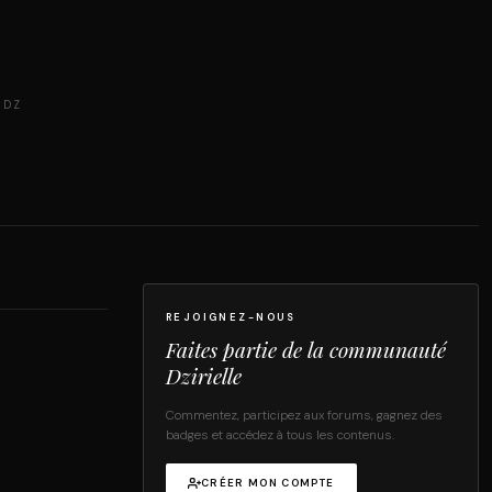
 DZ
REJOIGNEZ-NOUS
Faites partie de la communauté
Dzirielle
Commentez, participez aux forums, gagnez des
badges et accédez à tous les contenus.
CRÉER MON COMPTE