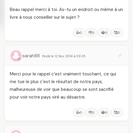
Beau rappel merci à toi. As-tu un endroit ou même à un
livre à nous conseiller sur le sujet ?
👍
👎
😂
🥰
0
0
0
0
sarah88
Posté le 12 Nov 2014 à 09:35
Merci pour le rappel c’est vraiment touchant, ce qui
me tue le plus c’est le résultat de notre pays,
malheureuse de voir que beaucoup se sont sacrifié
pour voir notre pays viré au désastre.
👍
👎
😂
🥰
0
0
0
0