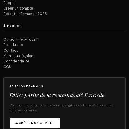
People
Créer un compte
Recettes Ramadan 2026
À PROPOS
Qui sommes-nous ?
Plan du site
Contact
Mentions légales
Confidentialité
CGU
REJOIGNEZ-NOUS
Faites partie de la communauté Dzirielle
Commentez, participez aux forums, gagnez des badges et accédez à
tous les contenus.
CRÉER MON COMPTE