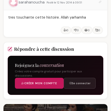
sarahanoucha
Posté le 12 Nov 2014 à 09:51
tres touchante cette histoire. Allah yarhamha
👍
👎
😂
🥰
0
0
0
0
Répondre à cette discussion
Rejoignez la
conversation
Créez votre compte gratuit pour participer aux
discussions.
CRÉER MON COMPTE
Se connecter