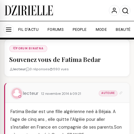
Nous utilisons des cookies pour améliorer votre
expérience et mesurer l'audience.
En savoir plus
Accepter tout
Personnaliser
FIL D'ACTU
FORUMS
PEOPLE
MODE
BEAUTÉ
Forums
/
FORUM BINATNA
/
FORUM BINATNA
Souvenez vous de Fatima Bedar
lecteur
3 réponses
593 vues
lecteur
12 novembre 2014 à 09:21
AUTEURE
Fatima Bedar est une fille algérienne neé à Béjaia. A
l’age de cinq ans , elle quitte l’Algéie pour aller
s’installer en France en compagnie de ses parents.Son