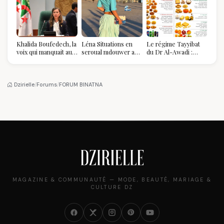
Khalida Boufedech, la
Léna Situations en
Le régime Tayyibat
voix qui manquait au
seroual mdouwer au
du Dr Al-Awadi :
sommet de l'État
Louvre : quand le
pourquoi il a séduit
algérien
pantalon des
des millions de
Algéroises devient la
femmes algériennes,
pièce mode de l'été
et ce que vous devez
Dzirielle
/
Forums
/
FORUM BINATNA
vraiment savoir
MAGAZINE & COMMUNAUTÉ — MODE, BEAUTÉ, MARIAGE &
CULTURE DZ