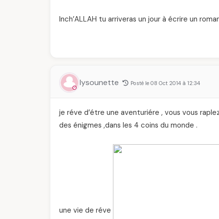
Inch’ALLAH tu arriveras un jour à écrire un roman
lysounette
Posté le 08 Oct 2014 à 12:34
je réve d’étre une aventuriére , vous vous raplez 
des énigmes ,dans les 4 coins du monde .
une vie de réve