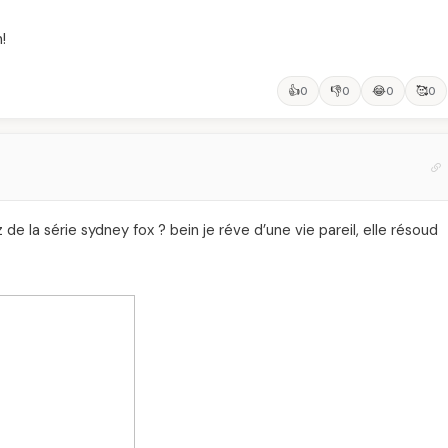
!
👍
👎
😂
🥰
0
0
0
0
de la série sydney fox ? bein je réve d’une vie pareil, elle résoud