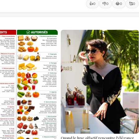
👍
👎
😂
🥰
0
0
0
0
Quand le luxe olfactif rencontre l’élégance