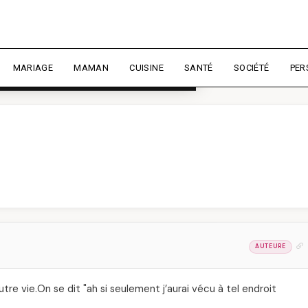
rience et mesurer l'audience.
En
liser
MARIAGE
MAMAN
CUISINE
SANTÉ
SOCIÉTÉ
PER
AUTEURE
tre vie.On se dit "ah si seulement j’aurai vécu à tel endroit