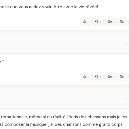
celle que vous auriez voulu être avec la vie rêvée!
👍
👎
😂
🥰
0
0
0
0
é "
👍
👎
😂
🥰
0
0
0
0
nternationnale, même si en réalité j’écris des chansons mais je les
 pas composer la musique, j’ai des chansons comme grand corps