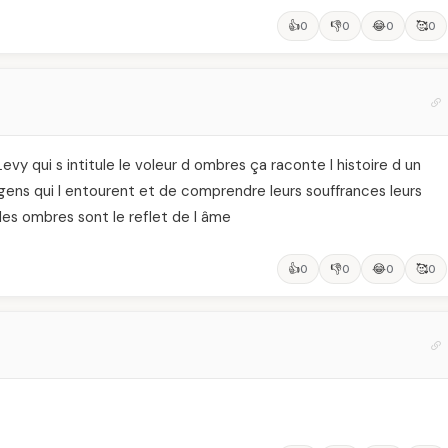
👍
👎
😂
🥰
0
0
0
0
Levy qui s intitule le voleur d ombres ça raconte l histoire d un
 gens qui l entourent et de comprendre leurs souffrances leurs
r les ombres sont le reflet de l âme
👍
👎
😂
🥰
0
0
0
0