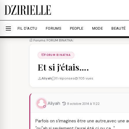
Nous utilisons des cookies pour améliorer votre expé
savoir plus
Accepter tout
Personna
FIL D'ACTU
FORUMS
PEOPLE
MODE
BEAUTÉ
Forums
/
FORUM BINATNA
/
FORUM BINATNA
Et si j'étais….
Aliyah
11 réponses
705 vues
Aliyah
8 octobre 2014 à 11:22
Parfois on s’imagines être une autre,avec une au
"ou"ah si seulement j’aurai été ci ou ça…"