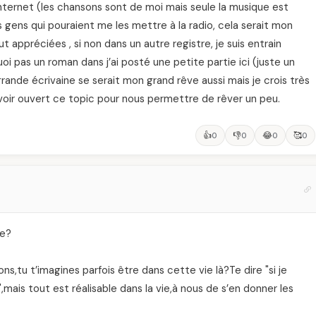
nternet (les chansons sont de moi mais seule la musique est
 gens qui pouraient me les mettre à la radio, cela serait mon
appréciées , si non dans un autre registre, je suis entrain
i pas un roman dans j’ai posté une petite partie ici (juste un
 grande écrivaine se serait mon grand rêve aussi mais je crois très
 d’avoir ouvert ce topic pour nous permettre de rêver un peu.
👍
👎
😂
🥰
0
0
0
0
le?
ons,tu t’imagines parfois être dans cette vie là?Te dire "si je
mais tout est réalisable dans la vie,à nous de s’en donner les