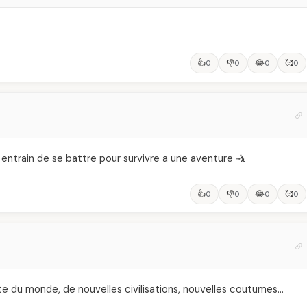
👍
👎
😂
🥰
0
0
0
0
t entrain de se battre pour survivre a une aventure 🤺
👍
👎
😂
🥰
0
0
0
0
rte du monde, de nouvelles civilisations, nouvelles coutumes…