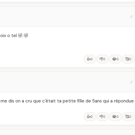
oix o tel 🤣 🤣
👍
👎
😂
🥰
0
0
0
0
me dis on a cru que c'était ta petite fille de 5ans qui a répondue
👍
👎
😂
🥰
0
0
0
0