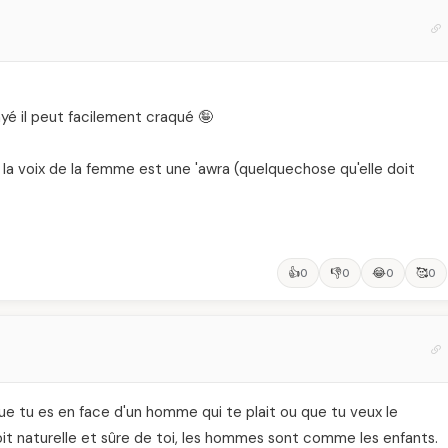
ayé il peut facilement craqué 🤪
la voix de la femme est une 'awra (quelquechose qu'elle doit
👍
👎
😂
🥰
0
0
0
0
que tu es en face d'un homme qui te plait ou que tu veux le
soit naturelle et sûre de toi, les hommes sont comme les enfants.