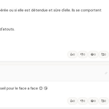
érée ou si elle est détendue et sûre d'elle. Ils se comportent
d'atouts.
👍
👎
😂
🥰
0
0
0
0
seil pour le face a face 😊 😘
👍
👎
😂
🥰
0
0
0
0