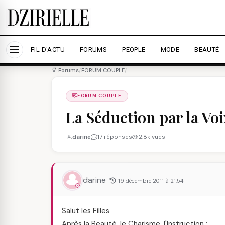
Nous utilisons des cookies pour améliorer votre expé
savoir plus
Accepter tout
Personna
FIL D'ACTU
FORUMS
PEOPLE
MODE
BEAUTÉ
Forums
/
FORUM COUPLE
/
FORUM COUPLE
La Séduction par la Voi
darine
17 réponses
2.8k vues
darine
19 décembre 2011 à 21:54
Salut les Filles
Après la Beauté, le Charisme, l'Instruction :