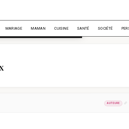
rience et mesurer l'audience.
En
liser
MARIAGE
MAMAN
CUISINE
SANTÉ
SOCIÉTÉ
PER
x
AUTEURE