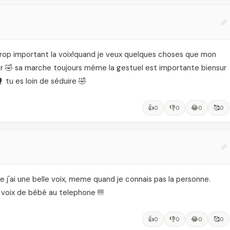
trop important la voix!quand je veux quelques choses que mon
r 🤣 sa marche toujours méme la gestuel est importante biensur
 tu es loin de séduire 🤣
👍
👎
😂
🥰
0
0
0
0
j'ai une belle voix, meme quand je connais pas la personne.
voix de bébé au telephone !!!!
👍
👎
😂
🥰
0
0
0
0