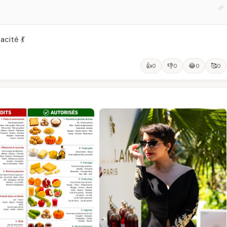
acité 💃
👍
👎
😂
🥰
0
0
0
0