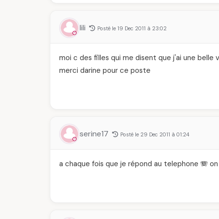
lili
Posté le 19 Dec 2011 à 23:02
moi c des filles qui me disent que j'ai une belle v
merci darine pour ce poste
serine17
Posté le 29 Dec 2011 à 01:24
a chaque fois que je répond au telephone 🪗 on 