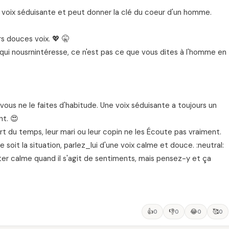
voix séduisante et peut donner la clé du coeur d'un homme.
rs douces voix. 💖 🤫
 ce qui nousrnintéresse, ce n'est pas ce que vous dites à l'homme en
us ne le faites d'habitude. Une voix séduisante a toujours un
nt. 😍
 du temps, leur mari ou leur copin ne les Écoute pas vraiment.
 soit la situation, parlez_lui d'une voix calme et douce. :neutral:
ter calme quand il s'agit de sentiments, mais pensez-y et ça
👍
👎
😂
🥰
0
0
0
0