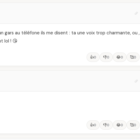
 un gars au téléfone ils me disent : ta une voix trop charmante, ou ,
 lol ! 😘
👍
👎
😂
🥰
0
0
0
0
👍
👎
😂
🥰
0
0
0
0