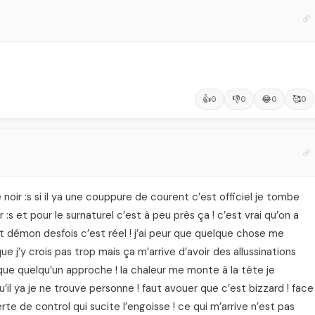
👍
👎
😂
🥰
0
0
0
0
 noir :s si il ya une couppure de courent c’est officiel je tombe
er :s et pour le surnaturel c’est à peu près ça ! c’est vrai qu’on a
et démon desfois c’est réel ! j’ai peur que quelque chose me
e j’y crois pas trop mais ça m’arrive d’avoir des allussinations
 que quelqu’un approche ! la chaleur me monte à la téte je
’il ya je ne trouve personne ! faut avouer que c’est bizzard ! face
erte de control qui sucite l’engoisse ! ce qui m’arrive n’est pas