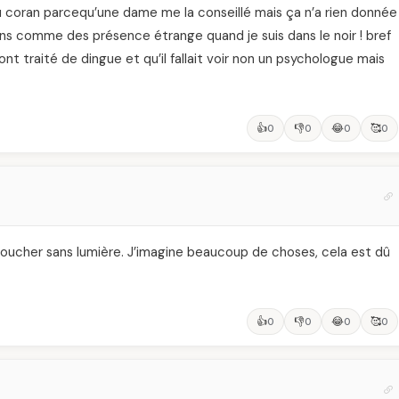
 du coran parcequ’une dame me la conseillé mais ça n’a rien donnée
 Je sens comme des présence étrange quand je suis dans le noir ! bref
ont traité de dingue et qu’il fallait voir non un psychologue mais
👍
👎
😂
🥰
0
0
0
0
oucher sans lumière. J’imagine beaucoup de choses, cela est dû
👍
👎
😂
🥰
0
0
0
0