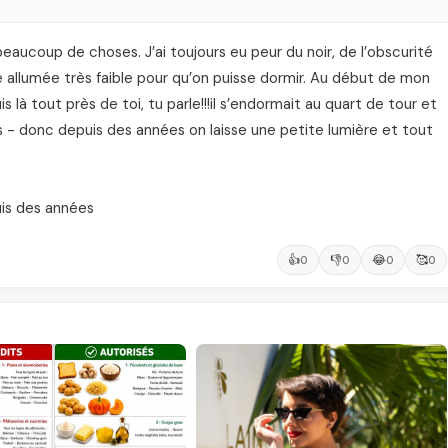
 beaucoup de choses. J’ai toujours eu peur du noir, de l’obscurité
re allumée très faible pour qu’on puisse dormir. Au début de mon
 là tout près de toi, tu parle!!!il s’endormait au quart de tour et
es - donc depuis des années on laisse une petite lumière et tout
uis des années
👍
👎
😂
🥰
0
0
0
0