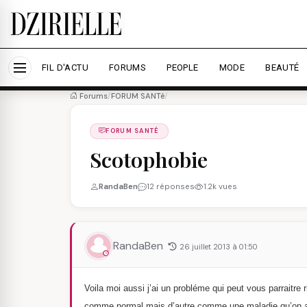
Nous utilisons des cookies pour améliorer votre expé
savoir plus
Accepter tout
Personna
FIL D'ACTU
FORUMS
PEOPLE
MODE
BEAUTÉ
Forums
/
FORUM SANTé
/
FORUM SANTÉ
Scotophobie
RandaBen
12 réponses
1.2k vues
RandaBen
26 juillet 2013 à 01:50
Voila moi aussi j’ai un probléme qui peut vous parraitre rid
comme normal mais d’autre comme une maladie qu’on appe