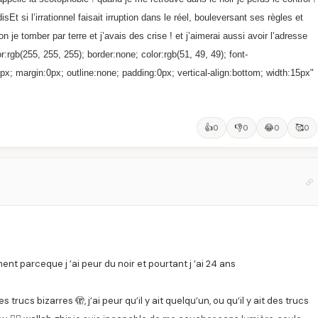
Et si l’irrationnel faisait irruption dans le réel, bouleversant ses règles et
je tomber par terre et j’avais des crise ! et j’aimerai aussi avoir l’adresse
:rgb(255, 255, 255); border:none; color:rgb(51, 49, 49); font-
5px; margin:0px; outline:none; padding:0px; vertical-align:bottom; width:15px"
👍
👎
😂
🥰
0
0
0
0
ement parceque j ’ai peur du noir et pourtant j ’ai 24 ans
trucs bizarres 🫣, j’ai peur qu’il y ait quelqu’un, ou qu’il y ait des trucs