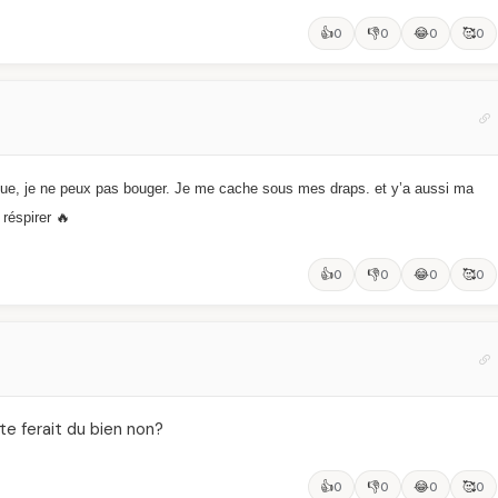
👍
👎
😂
🥰
0
0
0
0
que, je ne peux pas bouger. Je me cache sous mes draps. et y’a aussi ma
 réspirer 🔥
👍
👎
😂
🥰
0
0
0
0
te ferait du bien non?
👍
👎
😂
🥰
0
0
0
0