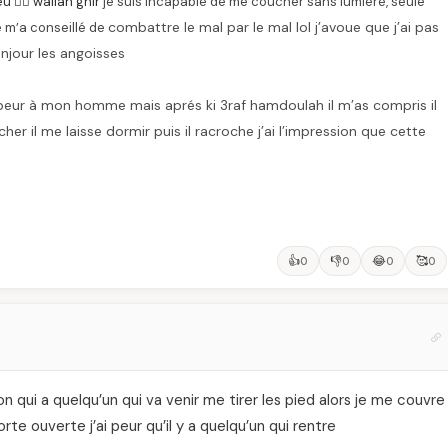
 🙅‍♂️ wallah ghir
je suis incapable de me coucher sans lumière, seule
combattre le mal par le mal lol j’avoue que j’ai pas
 m’a conseillé de
njour les angoisses
a peur à mon homme mais aprés ki 3raf hamdoulah il m’as compris il
er il me laisse dormir puis il racroche j’ai l’impression que cette
👍
👎
😂
🥰
0
0
0
0
sion qui a quelqu’un qui va venir me tirer les pied alors je me couvre
te ouverte j’ai peur qu’il y a quelqu’un qui rentre