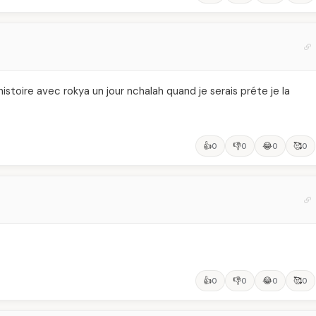
stoire avec rokya un jour nchalah quand je serais préte je la
👍
👎
😂
🥰
0
0
0
0
👍
👎
😂
🥰
0
0
0
0