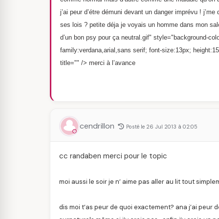
j’ai peur d’étre démuni devant un danger imprévu ! j’me dis
ses lois ? petite déja je voyais un homme dans mon salon 
d’un bon psy pour ça neutral.gif" style="background-color
family:verdana,arial,sans serif; font-size:13px; height:1
title="" />
merci à l’avance
cendrillon
Posté le 26 Jul 2013 à 02:05
cc randaben merci pour le topic
moi aussi le soir je n’ aime pas aller au lit tout simpl
dis moi t’as peur de quoi exactement? ana j’ai peur des 