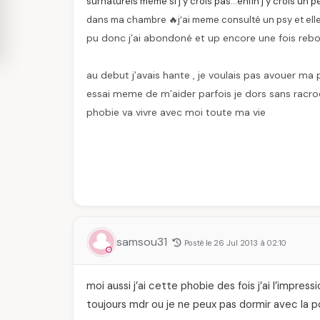
surnaturels même si j’y crois pas…enfin j’y crois un peu
dans ma chambre 🔥j’ai meme consulté un psy et elle
pu donc j’ai abondoné et up encore une fois rebo
au debut j’avais hante , je voulais pas avouer m
essai meme de m’aider parfois je dors sans racroch
phobie va vivre avec moi toute ma vie
samsou31
Posté le 26 Jul 2013 à 02:10
moi aussi j’ai cette phobie des fois j’ai l’impres
toujours mdr ou je ne peux pas dormir avec la por