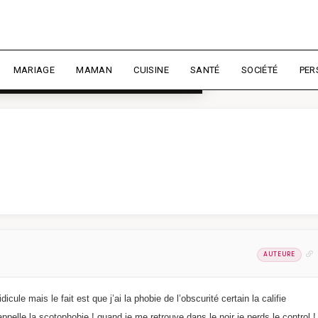
rience et mesurer l'audience.
En
liser
MARIAGE
MAMAN
CUISINE
SANTÉ
SOCIÉTÉ
PER
AUTEURE
icule mais le fait est que j’ai la phobie de l’obscurité certain la califie
lle la scotophobie ! quand je me retrouve dans le noir je perds le control !