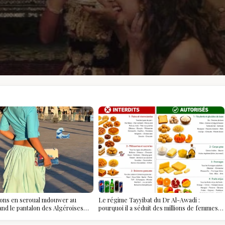
ions en seroual mdouwer au
Le régime Tayyibat du Dr Al-Awadi :
and le pantalon des Algéroises
pourquoi il a séduit des millions de femmes
ièce mode de l'été
algériennes, et ce que vous devez vraiment
savoir