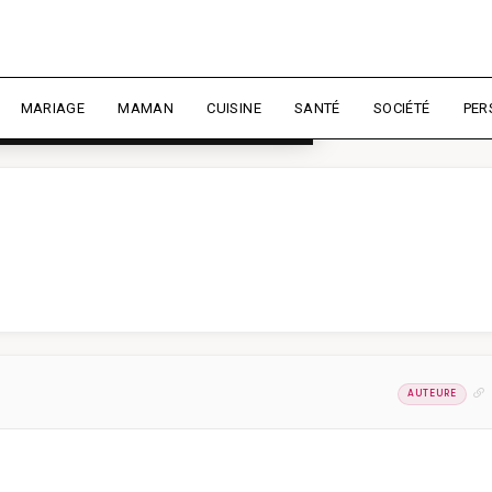
rience et mesurer l'audience.
En
liser
MARIAGE
MAMAN
CUISINE
SANTÉ
SOCIÉTÉ
PER
AUTEURE