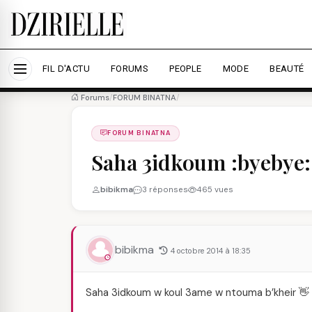
Nous utilisons des cookies pour améliorer votre expé
savoir plus
Accepter tout
Personna
FIL D'ACTU
FORUMS
PEOPLE
MODE
BEAUTÉ
Forums
/
FORUM BINATNA
/
FORUM BINATNA
Saha 3idkoum :byebye:
bibikma
3 réponses
465 vues
bibikma
4 octobre 2014 à 18:35
Saha 3idkoum w koul 3ame w ntouma b’kheir 👋