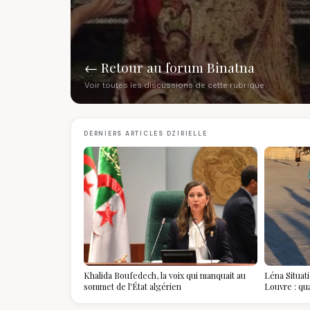
← Retour au forum Binatna
Voir toutes les discussions de cette rubrique
DERNIERS ARTICLES DZIRIELLE
Khalida Boufedech, la voix qui manquait au
Léna Situat
sommet de l'État algérien
Louvre : qu
devient la p