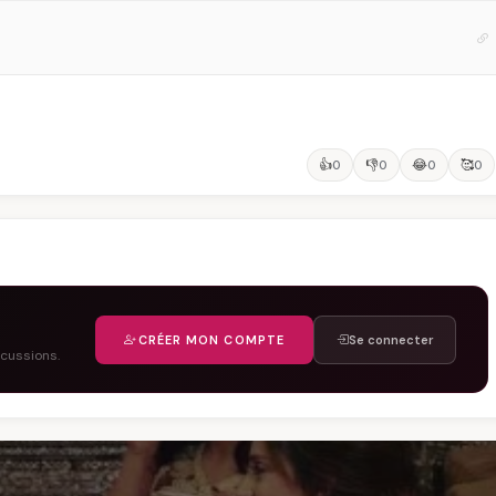
👍
👎
😂
🥰
0
0
0
0
CRÉER MON COMPTE
Se connecter
scussions.