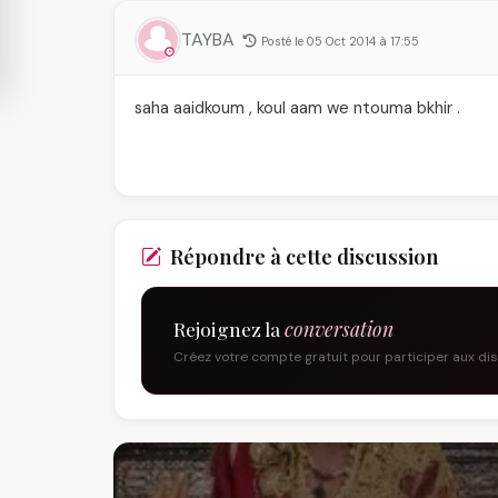
TAYBA
Posté le 05 Oct 2014 à 17:55
saha aaidkoum , koul aam we ntouma bkhir .
Répondre à cette discussion
Rejoignez la
conversation
Créez votre compte gratuit pour participer aux di