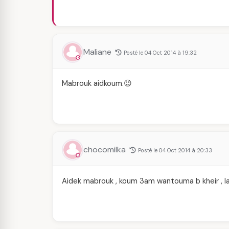
Maliane
Posté le 04 Oct 2014 à 19:32
Mabrouk aidkoum.😉
chocomilka
Posté le 04 Oct 2014 à 20:33
Aidek mabrouk , koum 3am wantouma b kheir , la