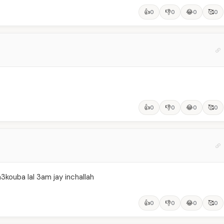
👍
👎
😂
🥰
0
0
0
0
👍
👎
😂
🥰
0
0
0
0
3kouba lal 3am jay inchallah
👍
👎
😂
🥰
0
0
0
0