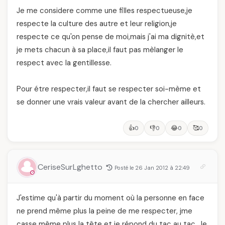
Je me considere comme une filles respectueuse,je
respecte la culture des autre et leur religion,je
respecte ce qu'on pense de moi,mais j'ai ma dignitè,et
je mets chacun à sa place,il faut pas mèlanger le
respect avec la gentillesse.
Pour étre respecter,il faut se respecter soi-mème et
se donner une vrais valeur avant de la chercher ailleurs.
👍
👎
😂
🥰
0
0
0
0
CeriseSurLghetto
Posté le 26 Jan 2012 à 22:49
J'estime qu'à partir du moment où la personne en face
ne prend même plus la peine de me respecter, jme
casse même plus la tête et je répond du tac au tac. Je