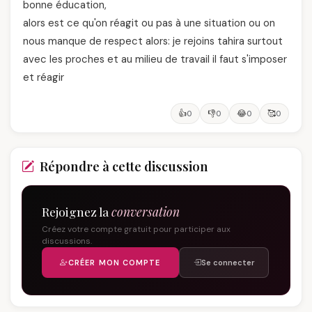
bonne éducation,
alors est ce qu'on réagit ou pas à une situation ou on
nous manque de respect alors: je rejoins tahira surtout
avec les proches et au milieu de travail il faut s'imposer
et réagir
👍
👎
😂
🥰
0
0
0
0
Répondre à cette discussion
Rejoignez la
conversation
Créez votre compte gratuit pour participer aux
discussions.
CRÉER MON COMPTE
Se connecter