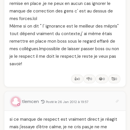
remise en place ,je ne peux en aucun cas ignorer le
manque de correction des gens c' est au dessus de
mes forces.lol
Mème si on dit " l' ignorance est le meilleur des mépris"
tout dépend vraiment du contexte,j' ai mème étais
remettre en place mon boss sous le regard effaré de
mes collègues.Impossible de laisser passer boss ou non
je le respect il me doit le respect,le reste je veux pas
savoir!
👍
👎
😂
🥰
0
0
0
0
tlemcen
Posté le 26 Jan 2012 à 19:57
si ce manque de respect est vraiment direct je réagit
mais j'essaye d'être calme, je ne cris pas,je ne me