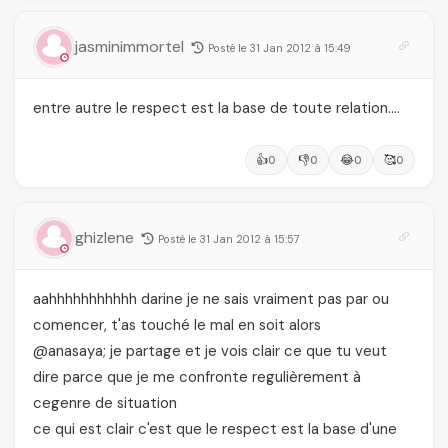
des millions de
temps
femmes algériennes,
et ce que vous devez
jasminimmortel
Posté le 31 Jan 2012 à 15:49
vraiment savoir
entre autre le respect est la base de toute relation….
👍
👎
😂
🥰
0
0
0
0
ghizlene
Posté le 31 Jan 2012 à 15:57
aahhhhhhhhhhh darine je ne sais vraiment pas par ou
comencer, t'as touché le mal en soit alors
@anasaya; je partage et je vois clair ce que tu veut
dire parce que je me confronte regulièrement à
cegenre de situation
ce qui est clair c'est que le respect est la base d'une