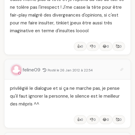
ne tolère pas l'irrespect ! J'me casse la tête pour être
fair-play malgré des divergeances d'opinions, si c'est
pour me faire insulter, tinkiet jpeux être aussi très
imaginative en terme d'insultes looool
👍
👎
😂
🥰
0
0
0
0
feline09
Posté le 26 Jan 2012 à 22:54
privilégié le dialogue et si ça ne marche pas, je pense
qu'il faut ignorer la personne, le silence est le meilleur
des mépris ^^
👍
👎
😂
🥰
0
0
0
0