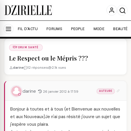
Nous utilisons des cookies pour améliorer votre
expérience et mesurer l'audience.
En savoir plus
Accepter tout
Personnaliser
FIL D'ACTU
FORUMS
PEOPLE
MODE
BEAUTÉ
Forums
/
FORUM SANTé
/
FORUM SANTÉ
Le Respect ou le Mépris ???
darine
12 réponses
2.1k vues
darine
26 janvier 2012 à 17:59
AUTEURE
Bonjour à toutes et à tous (et Bienvenue aux nouvelles
et aux Nouveaux)Je n'ai pas résisté j'ouvre un sujet que
j'espère vous plaira.