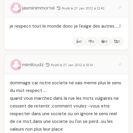
jasminimmortel
Posté le 27 Jan 2012 à 12:42
je respect tout le monde donc je l'exige des autres……!
👍
👎
😂
🥰
0
0
0
0
mimiloudz
Posté le 27 Jan 2012 à 18:14
dommage car notre societe ne sais meme plus le sens
du mot respect ….
quand vous marchez dans la rue les mots vulgaires ne
cessent de retentir ,comment voulez -vous etre
respecter dans une societe ou on ignore le sens reel
de ce mot,dans une societe ou l'on se perd…ou les
valeurs non plus leur place