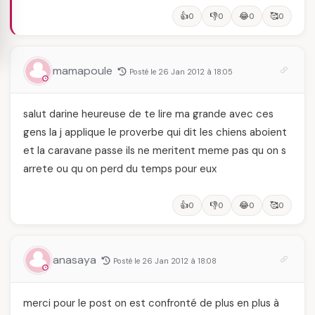
👍
👎
😂
🥰
0
0
0
0
mamapoule
Posté le 26 Jan 2012 à 18:05
salut darine heureuse de te lire ma grande avec ces
gens la j applique le proverbe qui dit les chiens aboient
et la caravane passe ils ne meritent meme pas qu on s
arrete ou qu on perd du temps pour eux
👍
👎
😂
🥰
0
0
0
0
anasaya
Posté le 26 Jan 2012 à 18:08
merci pour le post on est confronté de plus en plus à