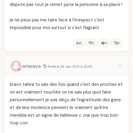
dispute pas tout je remet juste la personne à sa place !
je ne peux pas me taire face à l'irrespect c'est
impossible pour moi surtout si c'est flagrant
👍
👎
😂
🥰
0
0
0
0
anasaya
Posté le 26 Jan 2012 à 20:05
bravo tahira tu sais des fois quand c'est des proches et
on est vraiment touchée on ne sais plus quoi faire
personnellement je suis déçu de l'ingratitude des gens
et de leur insolence pensent ils vraiment qu'être
merebia est un signe de faiblesse c vrai que trop bon
trop con