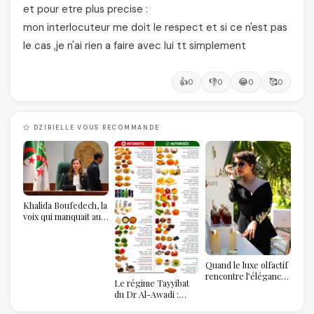
et pour etre plus precise :
mon interlocuteur me doit le respect et si ce n'est pas
le cas ,je n'ai rien a faire avec lui tt simplement
👍
👎
😂
🥰
0
0
0
0
DZIRIELLE VOUS RECOMMANDE
Khalida Boufedech, la
voix qui manquait au
sommet de l'État
algérien
Quand le luxe olfactif
rencontre l’élégance
Le régime Tayyibat
algérienne : une
du Dr Al-Awadi :
célébration de la Fête
pourquoi il a séduit
des Mères hors du