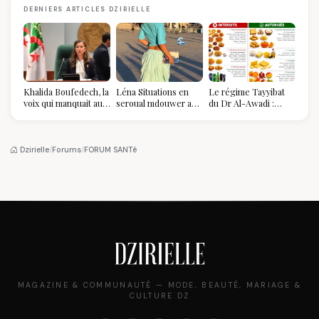
DERNIERS ARTICLES DZIRIELLE
Khalida Boufedech, la
Léna Situations en
Le régime Tayyibat
voix qui manquait au
seroual mdouwer au
du Dr Al-Awadi :
sommet de l'État
Louvre : quand le
pourquoi il a séduit
algérien
pantalon des
des millions de
Algéroises devient la
femmes algériennes,
pièce mode de l'été
et ce que vous devez
Dzirielle
/
Forums
/
FORUM SANTé
vraiment savoir
MAGAZINE & COMMUNAUTÉ — MODE, BEAUTÉ, MARIAGE &
CULTURE DZ