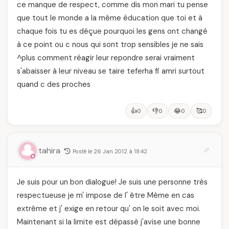
ce manque de respect, comme dis mon mari tu pense
que tout le monde a la même éducation que toi et à
chaque fois tu es déçue pourquoi les gens ont changé
à ce point ou c nous qui sont trop sensibles je ne sais
^plus comment réagir leur repondre serai vraiment
s'abaisser à leur niveau se taire teferha fi amri surtout
quand c des proches
👍
👎
😂
🥰
0
0
0
0
tahira
Posté le 26 Jan 2012 à 18:42
Je suis pour un bon dialogue! Je suis une personne très
respectueuse je m' impose de l' être Mème en cas
extrême et j' exige en retour qu' on le soit avec moi.
Maintenant si la limite est dépassè j'avise une bonne