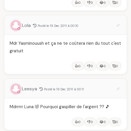
👍
👎
😂
🥰
0
0
0
0
Lola
Posté le 19 Dec 2011 à 00:10
Mdr Yasminouush et ça ne te coûtera rien du tout c'est
gratuit
👍
👎
😂
🥰
0
0
0
0
Leesya
Posté le 19 Dec 2011 à 00:11
Mdrrrrr Luna 🤣 Pourquoi gaspiller de l'argent ?? 🎵
👍
👎
😂
🥰
0
0
0
0