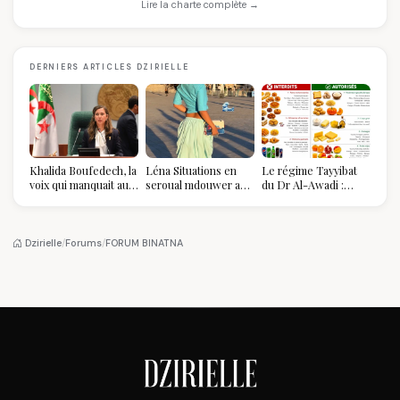
Lire la charte complète →
DERNIERS ARTICLES DZIRIELLE
Khalida Boufedech, la
Léna Situations en
Le régime Tayyibat
voix qui manquait au
seroual mdouwer au
du Dr Al-Awadi :
sommet de l'État
Louvre : quand le
pourquoi il a séduit
algérien
pantalon des
des millions de
Algéroises devient la
femmes algériennes,
pièce mode de l'été
et ce que vous devez
Dzirielle
/
Forums
/
FORUM BINATNA
vraiment savoir