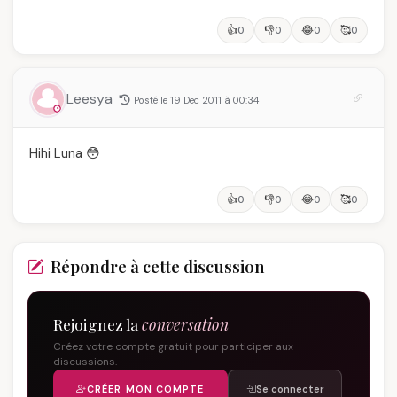
👍
👎
😂
🥰
0
0
0
0
Leesya
Posté le 19 Dec 2011 à 00:34
Hihi Luna 😳
👍
👎
😂
🥰
0
0
0
0
Répondre à cette discussion
Rejoignez la
conversation
Créez votre compte gratuit pour participer aux
discussions.
CRÉER MON COMPTE
Se connecter