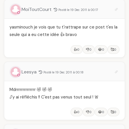
MoiToutCourt
Posté le 19 Dec 2011 à 00:17
yasminouch je vois que tu t'rattrape sur ce post t'es la
seule qui a eu cette idée 👍 bravo
👍
👎
😂
🥰
0
0
0
0
Leesya
Posté le 19 Dec 2011 à 00:18
Mdrrrrrrrrrrrrrr 🤣 🤣 🤣
J'y ai réfléchis !! C'est pas venus tout seul ! 🚨
👍
👎
😂
🥰
0
0
0
0