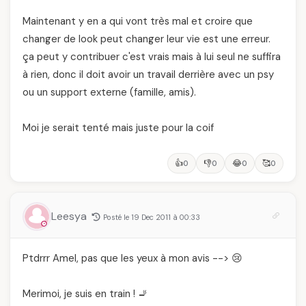
Maintenant y en a qui vont très mal et croire que
changer de look peut changer leur vie est une erreur.
ça peut y contribuer c'est vrais mais à lui seul ne suffira
à rien, donc il doit avoir un travail derrière avec un psy
ou un support externe (famille, amis).
Moi je serait tenté mais juste pour la coif
👍
👎
😂
🥰
0
0
0
0
Leesya
Posté le 19 Dec 2011 à 00:33
Ptdrrr Amel, pas que les yeux à mon avis --> 😢
Merimoi, je suis en train ! 🚬