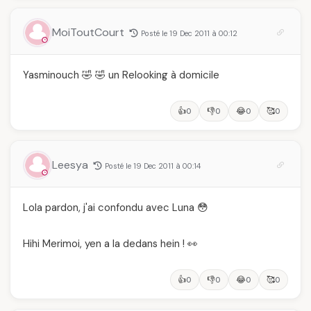
MoiToutCourt
Posté le 19 Dec 2011 à 00:12
Yasminouch 🤣 🤣 un Relooking à domicile
👍
👎
😂
🥰
0
0
0
0
Leesya
Posté le 19 Dec 2011 à 00:14
Lola pardon, j'ai confondu avec Luna 😳
Hihi Merimoi, yen a la dedans hein ! 👀
👍
👎
😂
🥰
0
0
0
0