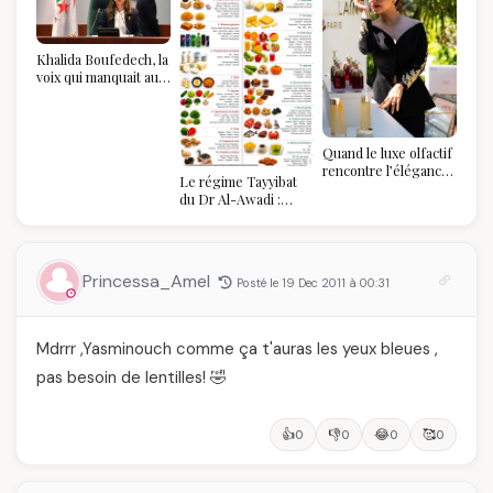
Khalida Boufedech, la
voix qui manquait au
sommet de l'État
algérien
Quand le luxe olfactif
rencontre l’élégance
Le régime Tayyibat
algérienne : une
du Dr Al-Awadi :
célébration de la Fête
pourquoi il a séduit
des Mères hors du
des millions de
temps
femmes algériennes,
et ce que vous devez
Princessa_Amel
Posté le 19 Dec 2011 à 00:31
vraiment savoir
Mdrrr ,Yasminouch comme ça t'auras les yeux bleues ,
pas besoin de lentilles! 🤣
👍
👎
😂
🥰
0
0
0
0