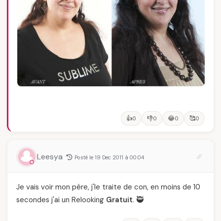
👍
👎
😂
🥰
0
0
0
0
Leesya
Posté le 19 Dec 2011 à 00:04
Je vais voir mon père, j'le traite de con, en moins de 10
secondes j'ai un Relooking
Gratuit
. 🥷