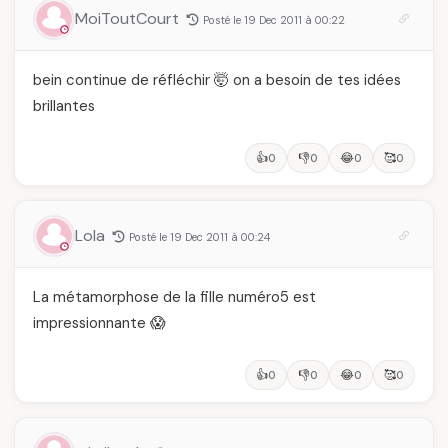
MoiToutCourt
Posté le 19 Dec 2011 à 00:22
bein continue de réfléchir 🤯 on a besoin de tes idées
brillantes
👍
👎
😂
🥰
0
0
0
0
Lola
Posté le 19 Dec 2011 à 00:24
La métamorphose de la fille numéro5 est
impressionnante 😱
👍
👎
😂
🥰
0
0
0
0