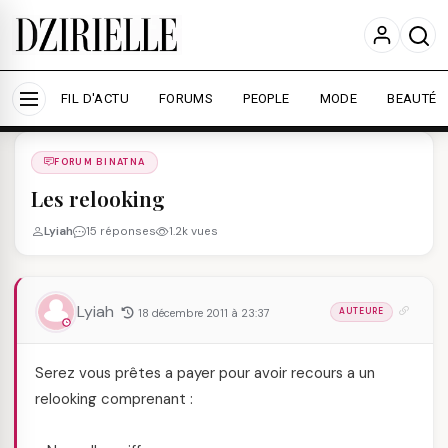
Nous utilisons des cookies pour améliorer votre
expérience et mesurer l'audience.
En savoir plus
Accepter tout
Personnaliser
FIL D'ACTU
FORUMS
PEOPLE
MODE
BEAUTÉ
Forums
/
FORUM BINATNA
/
FORUM BINATNA
Les relooking
Lyiah
15 réponses
1.2k vues
Lyiah
18 décembre 2011 à 23:37
AUTEURE
Serez vous prêtes a payer pour avoir recours a un
relooking comprenant :