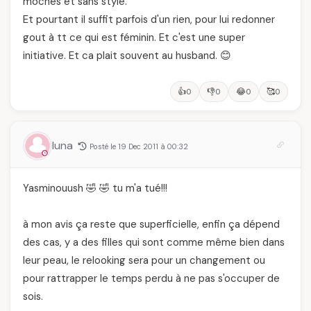
moches et sans style.
Et pourtant il suffit parfois d'un rien, pour lui redonner
gout à tt ce qui est féminin. Et c'est une super
initiative. Et ca plait souvent au husband. 😊
👍
👎
😂
🥰
0
0
0
0
luna
Posté le 19 Dec 2011 à 00:32
Yasminouush 🤣 🤣 tu m'a tué!!!
à mon avis ça reste que superficielle, enfin ça dépend
des cas, y a des filles qui sont comme même bien dans
leur peau, le relooking sera pour un changement ou
pour rattrapper le temps perdu à ne pas s'occuper de
sois.