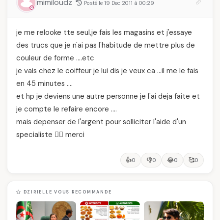
mimiloudz
Posté le 19 Dec 2011 à 00:29
je me relooke tte seul,je fais les magasins et j'essaye
des trucs que je n'ai pas l'habitude de mettre plus de
couleur de forme ….etc
je vais chez le coiffeur je lui dis je veux ca …il me le fais
en 45 minutes ….
et hp je deviens une autre personne je l'ai deja faite et
je compte le refaire encore ….
mais depenser de l'argent pour solliciter l'aide d'un
specialiste 🙅‍♂️ merci
👍
👎
😂
🥰
0
0
0
0
DZIRIELLE VOUS RECOMMANDE