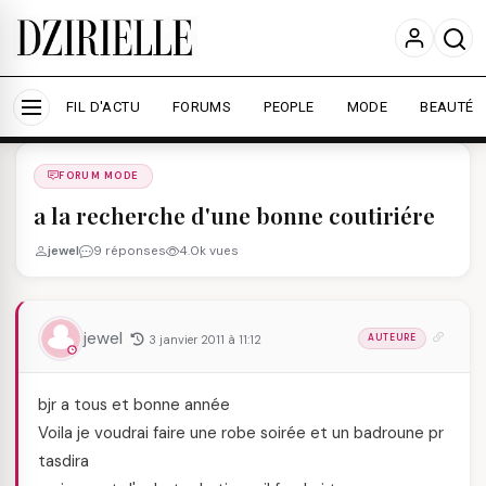
Nous utilisons des cookies pour améliorer votre
expérience et mesurer l'audience.
En savoir plus
Accepter tout
Personnaliser
FIL D'ACTU
FORUMS
PEOPLE
MODE
BEAUTÉ
Forums
/
FORUM MODE
/
FORUM MODE
a la recherche d'une bonne coutiriére
jewel
9 réponses
4.0k vues
jewel
3 janvier 2011 à 11:12
AUTEURE
bjr a tous et bonne année
Voila je voudrai faire une robe soirée et un badroune pr
tasdira