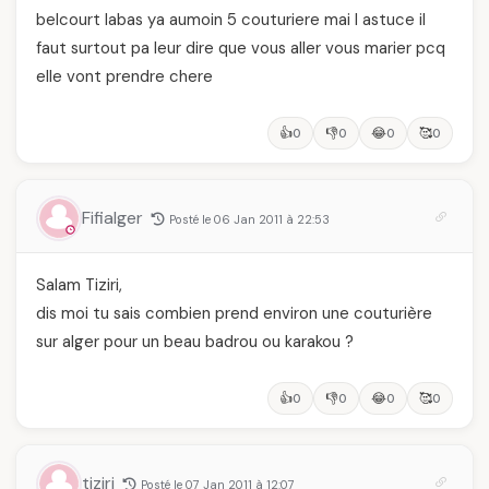
belcourt labas ya aumoin 5 couturiere mai l astuce il
faut surtout pa leur dire que vous aller vous marier pcq
elle vont prendre chere
👍
👎
😂
🥰
0
0
0
0
Fifialger
Posté le 06 Jan 2011 à 22:53
Salam Tiziri,
dis moi tu sais combien prend environ une couturière
sur alger pour un beau badrou ou karakou ?
👍
👎
😂
🥰
0
0
0
0
tiziri
Posté le 07 Jan 2011 à 12:07