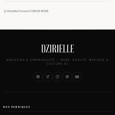
algérien
pantalon des
des millions de
Algéroises devient la
femmes algériennes,
pièce mode de l'été
et ce que vous devez
Dzirielle
/
Forums
/
FORUM MODE
vraiment savoir
MAGAZINE & COMMUNAUTÉ — MODE, BEAUTÉ, MARIAGE &
CULTURE DZ
NOS RUBRIQUES