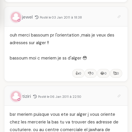
jewel
Posté le 03 Jan 2011 à 18:38
ouh merci bassoum pr l'orientation ,mais je veux des
adresses sur alger !!
bassoum moi c meriem je ss d'alger 😳
👍
👎
😂
🥰
0
0
0
0
tiziri
Posté le 06 Jan 2011 à 22:50
bsr meriem puisque vous ete sur alger j vous oriente
chez les mercerie la bas tu va trouver des adresse de
couturiere. ou au centre comerciale el jawhara de