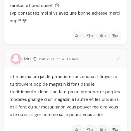
karakou et bedroune!!! 😢
svp contactez moi si vs avez une bonne adresse merci
bcp!!!! 😳
👍
👎
😂
🥰
0
0
0
0
tiziri
Posté le 08 Jan 2011 à 14:36
slt mamina cm jai dit prmeriem sur zenquat l 3rayesse
tu trouvera bcp de magazin ki font dans le
traditionnelle. donc il ne faut pa ce precepeter pcq les
modeles ghange d un magazin a l autre et les prix aussi.
et il font du sur mesur. sinon vous pouver me dire vous
ete ou sur alger comme sa je pourai vous aider
👍
👎
😂
🥰
0
0
0
0