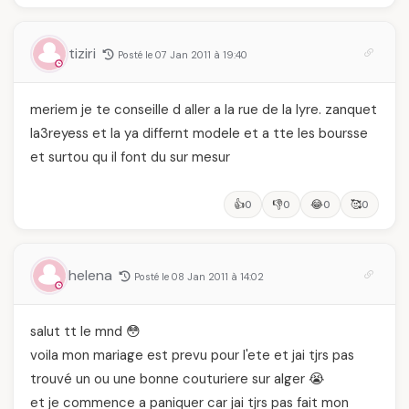
tiziri
Posté le 07 Jan 2011 à 19:40
meriem je te conseille d aller a la rue de la lyre. zanquet
la3reyess et la ya differnt modele et a tte les boursse
et surtou qu il font du sur mesur
👍
👎
😂
🥰
0
0
0
0
helena
Posté le 08 Jan 2011 à 14:02
salut tt le mnd 😳
voila mon mariage est prevu pour l'ete et jai tjrs pas
trouvé un ou une bonne couturiere sur alger 😭
et je commence a paniquer car jai tjrs pas fait mon