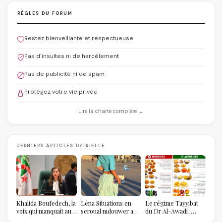
RÈGLES DU FORUM
Restez bienveillante et respectueuse
Pas d'insultes ni de harcèlement
Pas de publicité ni de spam
Protégez votre vie privée
Lire la charte complète →
DERNIERS ARTICLES DZIRIELLE
Khalida Boufedech, la
Léna Situations en
Le régime Tayyibat
voix qui manquait au
seroual mdouwer au
du Dr Al-Awadi :
sommet de l'État
Louvre : quand le
pourquoi il a séduit