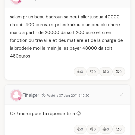
salam pr un beau badroun sa peut aller jusqua 40000
da soit 400 euros. et pr les karkou c un peu plu chere
mai c a partir de 20000 da soit 200 euro et c en
fonction du travaille et des matiere et de la charge de
la broderie moi le mein je les payer 48000 da soit
480euros
👍
👎
😂
🥰
0
0
0
0
Fifialger
Posté le 07 Jan 2011 à 15:20
Ok ! merci pour ta réponse tiziri 😊
👍
👎
😂
🥰
0
0
0
0