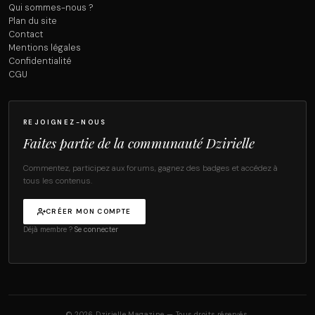
Qui sommes-nous ?
Plan du site
Contact
Mentions légales
Confidentialité
CGU
REJOIGNEZ-NOUS
Faites partie de la communauté Dzirielle
Commentez, participez aux forums, gagnez des badges et accédez à
tous les contenus.
CRÉER MON COMPTE
Déjà membre ?
Se connecter
© 2026 Dzirielle Magazine — Tous droits réservés.