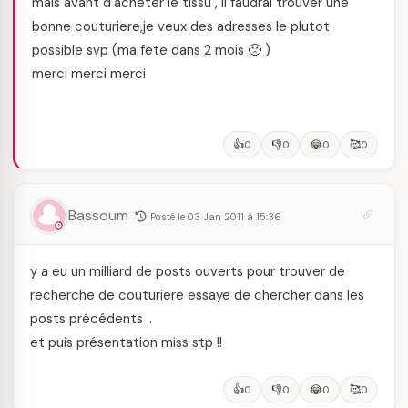
mais avant d'acheter le tissu , il faudrai trouver une
bonne couturiere,je veux des adresses le plutot
possible svp (ma fete dans 2 mois 🙁 )
merci merci merci
👍
👎
😂
🥰
0
0
0
0
Bassoum
Posté le 03 Jan 2011 à 15:36
y a eu un milliard de posts ouverts pour trouver de
recherche de couturiere essaye de chercher dans les
posts précédents ..
et puis présentation miss stp !!
👍
👎
😂
🥰
0
0
0
0