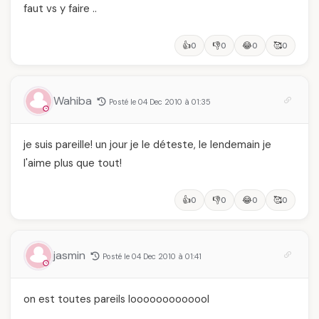
faut vs y faire ..
👍
👎
😂
🥰
0
0
0
0
Wahiba
Posté le 04 Dec 2010 à 01:35
je suis pareille! un jour je le déteste, le lendemain je
l'aime plus que tout!
👍
👎
😂
🥰
0
0
0
0
jasmin
Posté le 04 Dec 2010 à 01:41
on est toutes pareils looooooooooool