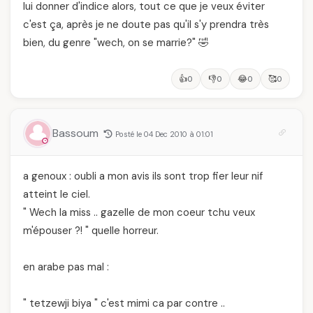
lui donner d'indice alors, tout ce que je veux éviter
c'est ça, après je ne doute pas qu'il s'y prendra très
bien, du genre "wech, on se marrie?" 🤣
👍
👎
😂
🥰
0
0
0
0
Bassoum
Posté le 04 Dec 2010 à 01:01
a genoux : oubli a mon avis ils sont trop fier leur nif
atteint le ciel.
" Wech la miss .. gazelle de mon coeur tchu veux
m'épouser ?! " quelle horreur.
en arabe pas mal :
" tetzewji biya " c'est mimi ca par contre ..