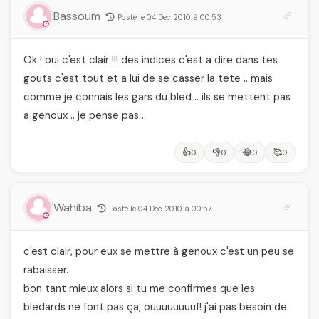
Bassoum
Posté le 04 Dec 2010 à 00:53
Ok ! oui c'est clair !!! des indices c'est a dire dans tes
gouts c'est tout et a lui de se casser la tete .. mais
comme je connais les gars du bled .. ils se mettent pas
a genoux .. je pense pas ..
👍
👎
😂
🥰
0
0
0
0
Wahiba
Posté le 04 Dec 2010 à 00:57
c'est clair, pour eux se mettre à genoux c'est un peu se
rabaisser.
bon tant mieux alors si tu me confirmes que les
bledards ne font pas ça, ouuuuuuuuf! j'ai pas besoin de