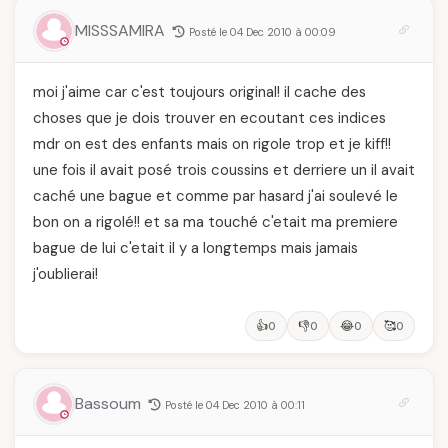
femmes algériennes,
et ce que vous devez
MISSSAMIRA
Posté le 04 Dec 2010 à 00:09
vraiment savoir
moi j'aime car c'est toujours original! il cache des
choses que je dois trouver en ecoutant ces indices
mdr on est des enfants mais on rigole trop et je kiff!!
une fois il avait posé trois coussins et derriere un il avait
caché une bague et comme par hasard j'ai soulevé le
bon on a rigolé!! et sa ma touché c'etait ma premiere
bague de lui c'etait il y a longtemps mais jamais
j'oublierai!
👍
👎
😂
🥰
0
0
0
0
Bassoum
Posté le 04 Dec 2010 à 00:11