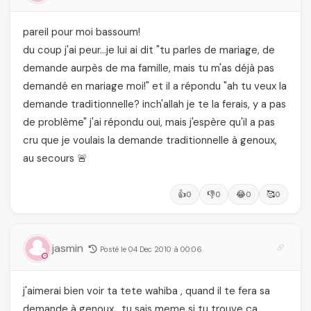
pareil pour moi bassoum!
du coup j'ai peur…je lui ai dit "tu parles de mariage, de
demande aurpès de ma famille, mais tu m'as déjà pas
demandé en mariage moi!" et il a répondu "ah tu veux la
demande traditionnelle? inch'allah je te la ferais, y a pas
de problème" j'ai répondu oui, mais j'espère qu'il a pas
cru que je voulais la demande traditionnelle à genoux,
au secours 🚨
👍
👎
😂
🥰
0
0
0
0
jasmin
Posté le 04 Dec 2010 à 00:06
j'aimerai bien voir ta tete wahiba , quand il te fera sa
demande à genoux , tu sais meme si tu trouve ça