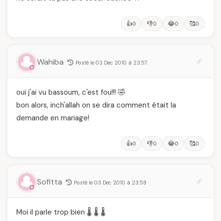
👍
👎
😂
🥰
0
0
0
0
Wahiba
Posté le 03 Dec 2010 à 23:57
oui j'ai vu bassoum, c'est fou!!! 🤣
bon alors, inch'allah on se dira comment était la
demande en mariage!
👍
👎
😂
🥰
0
0
0
0
Sofitta
Posté le 03 Dec 2010 à 23:58
Moi il parle trop bien 🌡️ 🌡️ 🌡️