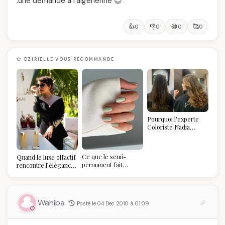
.une demande à l'algérienne 😊
👍
👎
😂
🥰
0
0
0
0
DZIRIELLE VOUS RECOMMANDE
Pourquoi l'experte
Coloriste Nadia
refuse de refaire
votre balayage (et
pourquoi vous allez
Ce que le semi-
Quand le luxe olfactif
l'adorer pour ça)
permanent fait
rencontre l’élégance
réellement à vos
algérienne : une
ongles
célébration de la Fête
des Mères hors du
temps
Wahiba
Posté le 04 Dec 2010 à 01:09