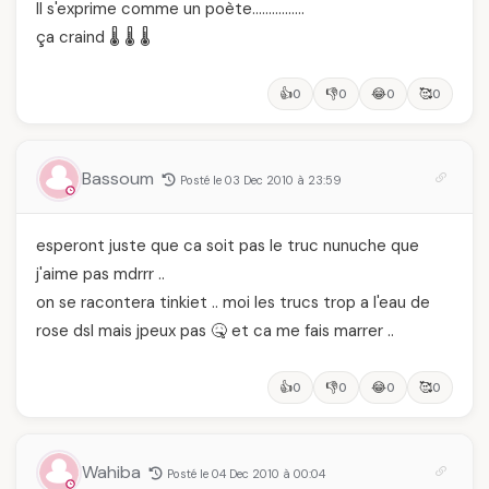
Il s'exprime comme un poète…………….
ça craind 🌡️ 🌡️ 🌡️
👍
👎
😂
🥰
0
0
0
0
Bassoum
Posté le 03 Dec 2010 à 23:59
esperont juste que ca soit pas le truc nunuche que
j'aime pas mdrrr ..
on se racontera tinkiet .. moi les trucs trop a l'eau de
rose dsl mais jpeux pas 🤒 et ca me fais marrer ..
👍
👎
😂
🥰
0
0
0
0
Wahiba
Posté le 04 Dec 2010 à 00:04