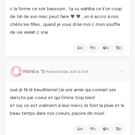
c la forme ce soir bassoum , ta vu wahiba ce k'un coup
de tél de son mec peut faire 💖 💖 , on é accro à nos
chéris les filles , quand je vous di ke moi c mon souffle
de vie welah c vrai
👍
👎
😂
🥰
0
0
0
0
Wahiba
Posté le 04 Dec 2010 à 01:18
oué jé fé lé beudhisme! j'ai une amie qui connait ses
sketchs par coeur et qui l'imite trop bien!
et oui, on est vraiment à leur merci, ils font la pluie et le
beau temps dans nos coeurs, pauvre de nous!
👍
👎
😂
🥰
0
0
0
0