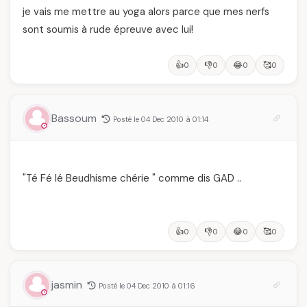
je vais me mettre au yoga alors parce que mes nerfs
sont soumis à rude épreuve avec lui!
👍
👎
😂
🥰
0
0
0
0
Bassoum
Posté le 04 Dec 2010 à 01:14
"Té Fé lé Beudhisme chérie " comme dis GAD ..
👍
👎
😂
🥰
0
0
0
0
jasmin
Posté le 04 Dec 2010 à 01:16