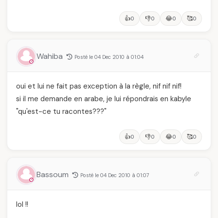
👍
👎
😂
🥰
0
0
0
0
Wahiba
Posté le 04 Dec 2010 à 01:04
oui et lui ne fait pas exception à la règle, nif nif nif!
si il me demande en arabe, je lui répondrais en kabyle
"qu'est-ce tu racontes???"
👍
👎
😂
🥰
0
0
0
0
Bassoum
Posté le 04 Dec 2010 à 01:07
lol !!