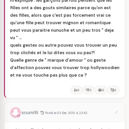
m'explique : les garçons parfois pensent que les
filles ont a des gouts similaires parce qu'on est
des filles, alors que c'est pas forcement vrai ce
qu'une fille peut trouver mignon et romantique
peut vous paraitre nunuche et un peu tros " deja
vu " …
quels gestes ou autre pouvez vous trouver un peu
trop clichés et le lui dites vous ou pas?!
Quelle genre de " marque d'amour " ou geste
d'affection pouvez vous trouver trop hollywoodien
et ne vous touche pas plus que ca ?
👍
👎
😂
🥰
0
0
0
0
soumi16
Posté le 03 Dec 2010 à 23:43