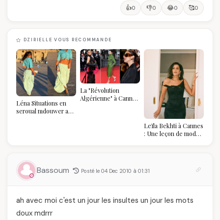
👍
👎
😂
🥰
0
0
0
0
DZIRIELLE VOUS RECOMMANDE
La "Révolution
Algérienne" à Cannes
Léna Situations en
2026 : Au-delà du
seroual mdouwer au
glamour, l'affirmation
Louvre : quand le
souveraine
Leïla Bekhti à Cannes
pantalon des
: Une leçon de mode
Algéroises devient la
vintage,
pièce mode de l'été
d'engagement et de
transmission
Bassoum
Posté le 04 Dec 2010 à 01:31
ah avec moi c'est un jour les insultes un jour les mots
doux mdrrr