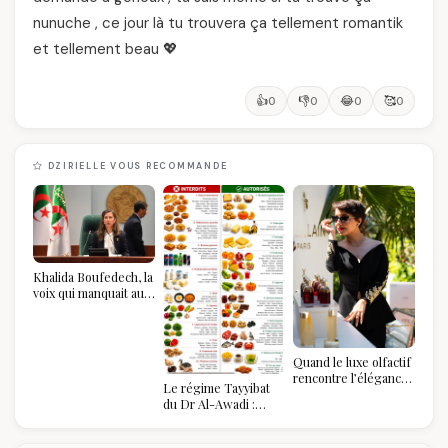
nunuche , ce jour là tu trouvera ça tellement romantik
et tellement beau 💖
👍
👎
😂
🥰
0
0
0
0
DZIRIELLE VOUS RECOMMANDE
Khalida Boufedech, la
voix qui manquait au
sommet de l'État
algérien
Quand le luxe olfactif
rencontre l’élégance
Le régime Tayyibat
algérienne : une
du Dr Al-Awadi :
célébration de la Fête
pourquoi il a séduit
des Mères hors du
des millions de
temps