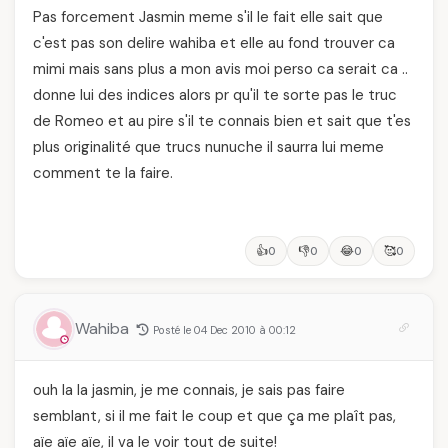
Pas forcement Jasmin meme s'il le fait elle sait que
c'est pas son delire wahiba et elle au fond trouver ca
mimi mais sans plus a mon avis moi perso ca serait ca ..
donne lui des indices alors pr qu'il te sorte pas le truc
de Romeo et au pire s'il te connais bien et sait que t'es
plus originalité que trucs nunuche il saurra lui meme
comment te la faire.
👍
👎
😂
🥰
0
0
0
0
Wahiba
Posté le 04 Dec 2010 à 00:12
ouh la la jasmin, je me connais, je sais pas faire
semblant, si il me fait le coup et que ça me plaît pas,
aïe aïe aïe, il va le voir tout de suite!