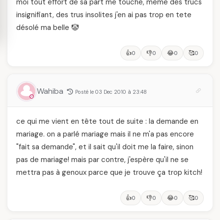
moi tout effort de sa part me touche, même des trucs
insignifiant, des trus insolites j'en ai pas trop en tete
désolé ma belle 🤡
👍
👎
😂
🥰
0
0
0
0
Wahiba
Posté le 03 Dec 2010 à 23:48
ce qui me vient en tête tout de suite : la demande en
mariage. on a parlé mariage mais il ne m'a pas encore
"fait sa demande", et il sait qu'il doit me la faire, sinon
pas de mariage! mais par contre, j'espère qu'il ne se
mettra pas à genoux parce que je trouve ça trop kitch!
👍
👎
😂
🥰
0
0
0
0