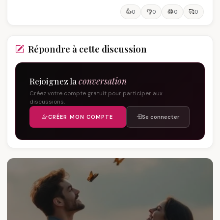
👍
👎
😂
🥰
0
0
0
0
Répondre à cette discussion
Rejoignez la
conversation
Créez votre compte gratuit pour participer aux
discussions.
CRÉER MON COMPTE
Se connecter