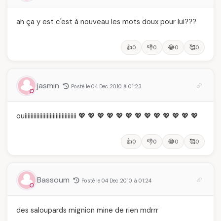
ah ça y est c'est à nouveau les mots doux pour lui???
👍
👎
😂
🥰
0
0
0
0
jasmin
Posté le 04 Dec 2010 à 01:23
ouiiiiiiiiiiiiiiiiiiiiiiiiiiiiiiiiiii 💖 💖 💖 💖 💖 💖 💖 💖 💖 💖 💖 💖 💖
👍
👎
😂
🥰
0
0
0
0
Bassoum
Posté le 04 Dec 2010 à 01:24
des saloupards mignion mine de rien mdrrr