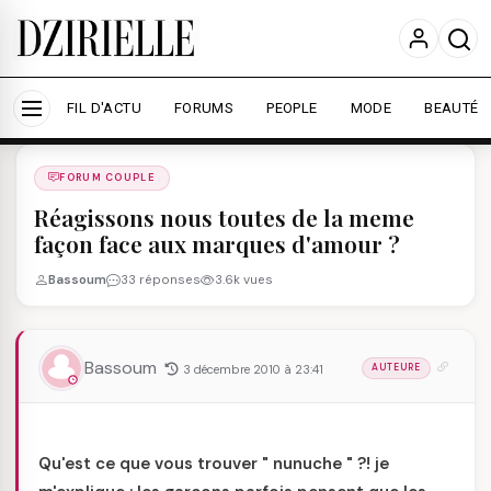
Nous utilisons des cookies pour améliorer votre
expérience et mesurer l'audience.
En savoir plus
Accepter tout
Personnaliser
FIL D'ACTU
FORUMS
PEOPLE
MODE
BEAUTÉ
Forums
/
FORUM COUPLE
/
FORUM COUPLE
Réagissons nous toutes de la meme
façon face aux marques d'amour ?
Bassoum
33 réponses
3.6k vues
Bassoum
3 décembre 2010 à 23:41
AUTEURE
Qu'est ce que vous trouver " nunuche " ?! je