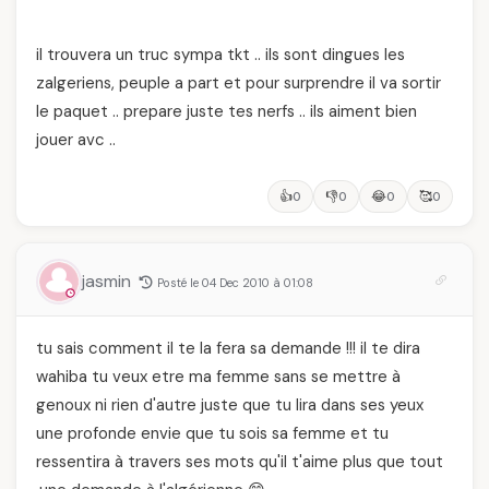
il trouvera un truc sympa tkt .. ils sont dingues les
zalgeriens, peuple a part et pour surprendre il va sortir
le paquet .. prepare juste tes nerfs .. ils aiment bien
jouer avc ..
👍
👎
😂
🥰
0
0
0
0
jasmin
Posté le 04 Dec 2010 à 01:08
tu sais comment il te la fera sa demande !!! il te dira
wahiba tu veux etre ma femme sans se mettre à
genoux ni rien d'autre juste que tu lira dans ses yeux
une profonde envie que tu sois sa femme et tu
ressentira à travers ses mots qu'il t'aime plus que tout