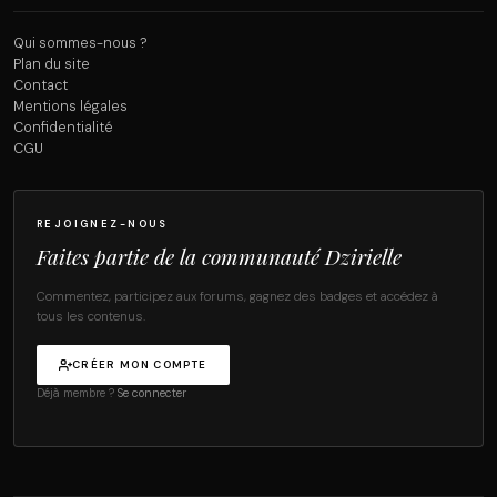
Qui sommes-nous ?
Plan du site
Contact
Mentions légales
Confidentialité
CGU
REJOIGNEZ-NOUS
Faites partie de la communauté Dzirielle
Commentez, participez aux forums, gagnez des badges et accédez à
tous les contenus.
CRÉER MON COMPTE
Déjà membre ?
Se connecter