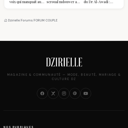
voix qui manquait au
seroual mdouwer au
du Dr Al-Awadi :
sommet de l'État
Louvre : quand le
pourquoi il a séduit
algérien
pantalon des
des millions de
Algéroises devient la
femmes algériennes,
pièce mode de l'été
et ce que vous devez
Dzirielle
/
Forums
/
FORUM COUPLE
vraiment savoir
MAGAZINE & COMMUNAUTÉ — MODE, BEAUTÉ, MARIAGE &
CULTURE DZ
NOS RUBRIQUES