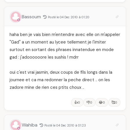
Bassoum
Posté le 04 Dec 2010 à 01:20
haha ben je vais bien m'entendre avec elle on m'appeler
"Gad" a un moment au lycee tellement je l'imiter
surtout en sortant des phrases innatendue en mode
gad : j'adoooooore les sushis ! mdrr
oui c'est vrai jasmin, deux coups de fils longs dans la
journee et ca ma redonner la peche direct .. on les
zadore mine de rien ces ptits choux ..
👍
👎
😂
🥰
0
0
0
0
Wahiba
Posté le 04 Dec 2010 à 01:23