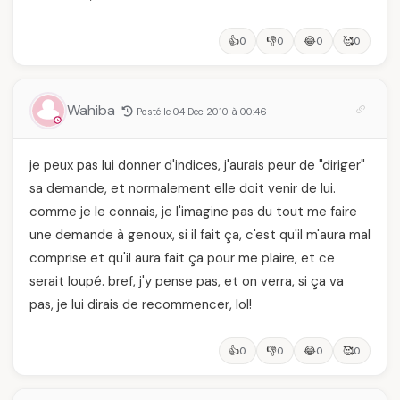
👍
👎
😂
🥰
0
0
0
0
Wahiba
Posté le 04 Dec 2010 à 00:46
je peux pas lui donner d'indices, j'aurais peur de "diriger"
sa demande, et normalement elle doit venir de lui.
comme je le connais, je l'imagine pas du tout me faire
une demande à genoux, si il fait ça, c'est qu'il m'aura mal
comprise et qu'il aura fait ça pour me plaire, et ce
serait loupé. bref, j'y pense pas, et on verra, si ça va
pas, je lui dirais de recommencer, lol!
👍
👎
😂
🥰
0
0
0
0