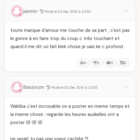
jasmin
Posté le 03 Dec 2010 à 23:50
toute marque d'amour me touche de sa part , c'est pas
le genre à en faire trop du coup c trés touchant et
quand il me dit où fait klek chose je sais ke c profond .
👍
👎
😂
🥰
0
0
0
0
Bassoum
Posté le 03 Dec 2010 à 23:55
Wahiba c'est incroyable on a poster en meme temps et
la meme chose : regarde les heures auxkelles ont a
poster 🤣 🤣 🤣
ne serait tu pas une soeur cachée ?!