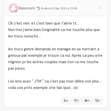
Bassoum
Posté le 03 Dec 2010 à 23:49
Ok c'est rien. et c'est bien que t'aime tt ..
Non moi j'aime bien l'originalité ca me touche plus que
les trucs nunuche ..
les trucs genre demande en mariage en se mettant a
genoux par exemple je trouve ca nul. Après ca peu etre
mignion pr les autres couples mais moi ca me touche
pas perso.
Les sms avec " JTM " ca c'est pas mon délire non plus ..
voila ces ptits exemple vite fais quoi .. lol
👍
👎
😂
🥰
0
0
0
0