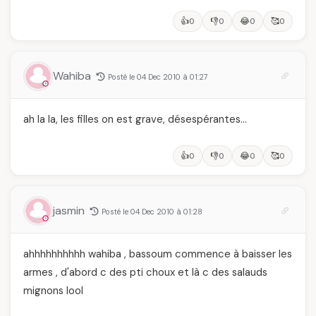
👍
👎
😂
🥰
0
0
0
0
Wahiba
Posté le 04 Dec 2010 à 01:27
ah la la, les filles on est grave, désespérantes…
👍
👎
😂
🥰
0
0
0
0
jasmin
Posté le 04 Dec 2010 à 01:28
ahhhhhhhhhh wahiba , bassoum commence à baisser les
armes , d'abord c des pti choux et là c des salauds
mignons lool