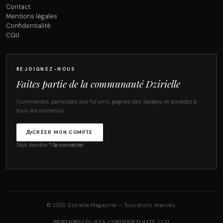
Contact
Mentions légales
Confidentialité
CGU
REJOIGNEZ-NOUS
Faites partie de la communauté Dzirielle
Commentez, participez aux forums, gagnez des badges et accédez à
tous les contenus.
CRÉER MON COMPTE
Déjà membre ?
Se connecter
© 2026 Dzirielle Magazine — Tous droits réservés.
·
·
MENTIONS LÉGALES
CONFIDENTIALITÉ
CGU