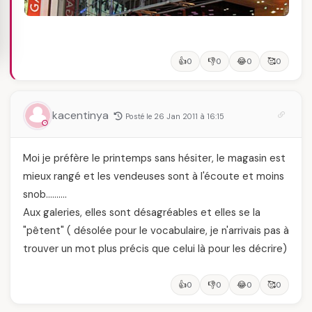
👍
👎
😂
🥰
0
0
0
0
kacentinya
Posté le 26 Jan 2011 à 16:15
Moi je préfère le printemps sans hésiter, le magasin est
mieux rangé et les vendeuses sont à l'écoute et moins
snob……….
Aux galeries, elles sont désagréables et elles se la
"pêtent" ( désolée pour le vocabulaire, je n'arrivais pas à
trouver un mot plus précis que celui là pour les décrire)
👍
👎
😂
🥰
0
0
0
0