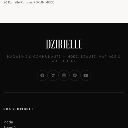
pièce mode de l'été
et ce que vous devez
Dzirielle
/
Forums
/
FORUM MODE
vraiment savoir
MAGAZINE & COMMUNAUTÉ — MODE, BEAUTÉ, MARIAGE &
CULTURE DZ
NOS RUBRIQUES
Mode
Beauté