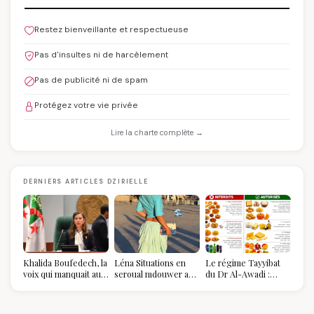
Restez bienveillante et respectueuse
Pas d'insultes ni de harcèlement
Pas de publicité ni de spam
Protégez votre vie privée
Lire la charte complète →
DERNIERS ARTICLES DZIRIELLE
Khalida Boufedech, la
Léna Situations en
Le régime Tayyibat
voix qui manquait au
seroual mdouwer au
du Dr Al-Awadi :
sommet de l'État
Louvre : quand le
pourquoi il a séduit
algérien
pantalon des
des millions de
Algéroises devient la
femmes algériennes,