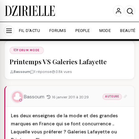
Nous utilisons des cookies pour améliorer votre
expérience et mesurer l'audience.
En savoir plus
Accepter tout
Personnaliser
FIL D'ACTU
FORUMS
PEOPLE
MODE
BEAUTÉ
Forums
/
FORUM MODE
/
FORUM MODE
Printemps VS Galeries Lafayette
Bassoum
1 réponse
3.8k vues
Bassoum
16 janvier 2011 à 20:29
AUTEURE
Les deux enseignes de la mode et des grandes
marques en France qui se font concurrence ..
Laquelle vous préferer ? Galeries Lafayette ou