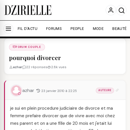
Nous utilisons des cookies pour améliorer votre
expérience et mesurer l'audience.
En savoir plus
Accepter tout
Personnaliser
FIL D'ACTU
FORUMS
PEOPLE
MODE
BEAUTÉ
Forums
/
FORUM COUPLE
/
FORUM COUPLE
pourquoi divorcer
azhar
22 réponses
2.8k vues
azhar
23 janvier 2010 à 22:25
AUTEURE
je sui en plein procedure judiciaire de divorce et ma
femme prefaire divorcer que de vivre avec moi chez
mes parent et on a une fille de 20 mois et j'etait lui