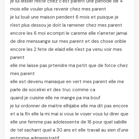
je lui lesser reste chez c'est parent une periode de 4
mois elle vouler plus revenir chez mes parent
je lui loué une maison pendent 6 mois et puisque je
n'est plus dessou je doit la ramener chez mes parent
encore les 6 moi ecompri le careme elle n'arreter jamai
de dire menssange sur mes parent et des chose orible
encore les 2 fete de elaid elle n'est pa venu voir mes
parent
elle me laisse pas prtendre ma petit que de force chez
mes parent
elle est devenu maniaque en vert mes parent elle me
parle de socelrei et des truc comme ca
quand je cuisine elle ne mange pa ma bouf
je lui ordonner de maitre elhijabe elle ma dit pas encore
et a la fin elle la mi mai si vous le voyer vous lui direr que
elle une femme pas adolessente de 16 pour quel sabille
de tel sachant quel a 30 ans et elle travail au sien d'une
entrprise admenistratif