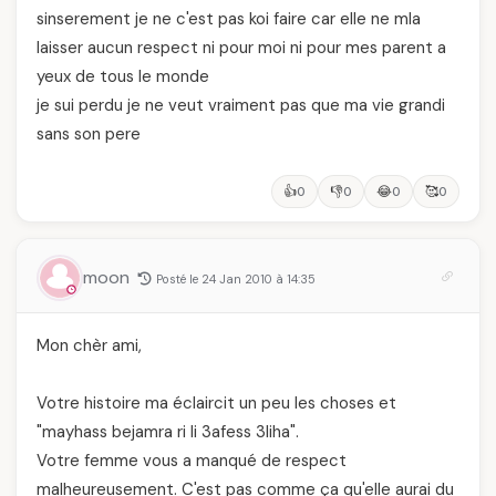
sinserement je ne c'est pas koi faire car elle ne mla
laisser aucun respect ni pour moi ni pour mes parent a
yeux de tous le monde
je sui perdu je ne veut vraiment pas que ma vie grandi
sans son pere
👍
👎
😂
🥰
0
0
0
0
moon
Posté le 24 Jan 2010 à 14:35
Mon chèr ami,
Votre histoire ma éclaircit un peu les choses et
"mayhass bejamra ri li 3afess 3liha".
Votre femme vous a manqué de respect
malheureusement. C'est pas comme ça qu'elle aurai du