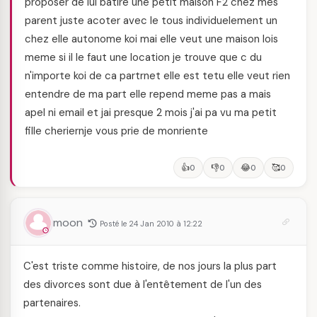
proposer de lui batire une petit maison F2 chez mes
parent juste acoter avec le tous individuelement un
chez elle autonome koi mai elle veut une maison lois
meme si il le faut une location je trouve que c du
n'importe koi de ca partrnet elle est tetu elle veut rien
entendre de ma part elle repend meme pas a mais
apel ni email et jai presque 2 mois j'ai pa vu ma petit
fille cheriernje vous prie de monriente
👍
👎
😂
🥰
0
0
0
0
moon
Posté le 24 Jan 2010 à 12:22
C'est triste comme histoire, de nos jours la plus part
des divorces sont due à l'entêtement de l'un des
partenaires.