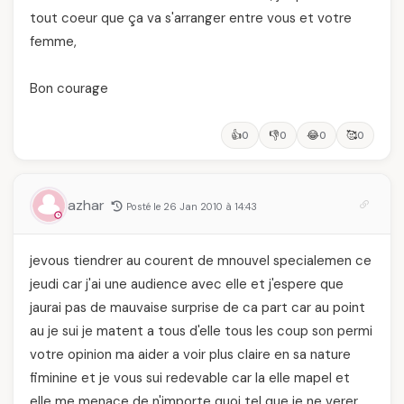
tout coeur que ça va s'arranger entre vous et votre
femme,
Bon courage
👍
👎
😂
🥰
0
0
0
0
azhar
Posté le 26 Jan 2010 à 14:43
jevous tiendrer au courent de mnouvel specialemen ce
jeudi car j'ai une audience avec elle et j'espere que
jaurai pas de mauvaise surprise de ca part car au point
au je sui je matent a tous d'elle tous les coup son permi
votre opinion ma aider a voir plus claire en sa nature
fiminine et je vous sui redevable car la elle mapel et
elle me menace de n'importe quoi tel que je ne verer