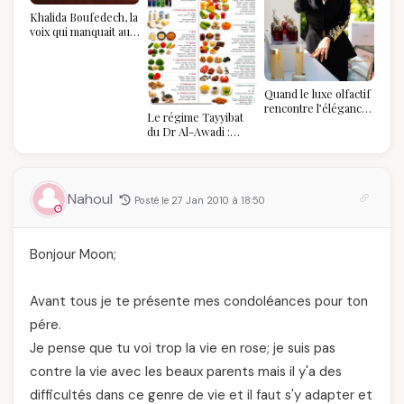
Khalida Boufedech, la
voix qui manquait au
sommet de l'État
algérien
Quand le luxe olfactif
rencontre l’élégance
Le régime Tayyibat
algérienne : une
du Dr Al-Awadi :
célébration de la Fête
pourquoi il a séduit
des Mères hors du
des millions de
temps
femmes algériennes,
et ce que vous devez
Nahoul
Posté le 27 Jan 2010 à 18:50
vraiment savoir
Bonjour Moon;
Avant tous je te présente mes condoléances pour ton
pére.
Je pense que tu voi trop la vie en rose; je suis pas
contre la vie avec les beaux parents mais il y'a des
difficultés dans ce genre de vie et il faut s'y adapter et