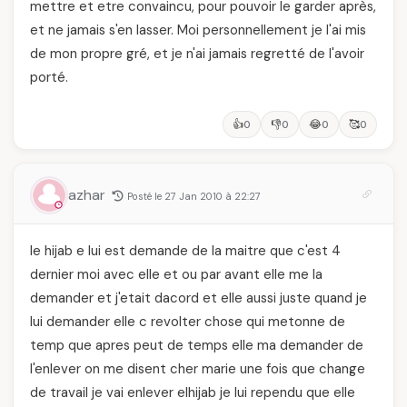
mettre et etre convaincu, pour pouvoir le garder après,
et ne jamais s'en lasser. Moi personnellement je l'ai mis
de mon propre gré, et je n'ai jamais regretté de l'avoir
porté.
👍
👎
😂
🥰
0
0
0
0
azhar
Posté le 27 Jan 2010 à 22:27
le hijab e lui est demande de la maitre que c'est 4
dernier moi avec elle et ou par avant elle me la
demander et j'etait dacord et elle aussi juste quand je
lui demander elle c revolter chose qui metonne de
temp que apres peut de temps elle ma demander de
l'enlever on me disent cher marie une fois que change
de travail je vai enlever elhijab je lui rependu que elle