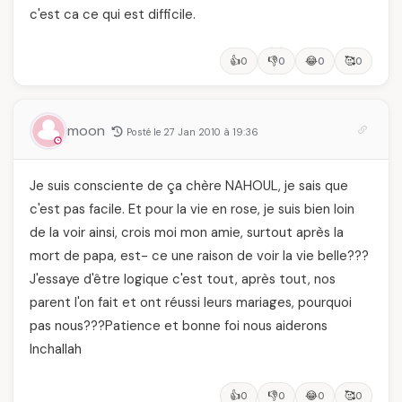
c'est ca ce qui est difficile.
👍
👎
😂
🥰
0
0
0
0
moon
Posté le 27 Jan 2010 à 19:36
Je suis consciente de ça chère NAHOUL, je sais que
c'est pas facile. Et pour la vie en rose, je suis bien loin
de la voir ainsi, crois moi mon amie, surtout après la
mort de papa, est- ce une raison de voir la vie belle???
J'essaye d'être logique c'est tout, après tout, nos
parent l'on fait et ont réussi leurs mariages, pourquoi
pas nous???Patience et bonne foi nous aiderons
Inchallah
👍
👎
😂
🥰
0
0
0
0