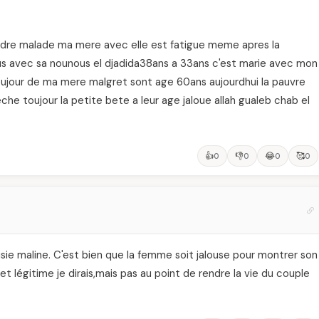
rendre malade ma mere avec elle est fatigue meme apres la
ous avec sa nounous el djadida38ans a 33ans c'est marie avec mon
toujour de ma mere malgret sont age 60ans aujourdhui la pauvre
eche toujour la petite bete a leur age jaloue allah gualeb chab el
👍
👎
😂
🥰
0
0
0
0
ousie maline. C'est bien que la femme soit jalouse pour montrer son
t légitime je dirais,mais pas au point de rendre la vie du couple