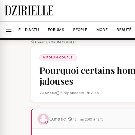
Nous utilisons des cookies pour améliorer votre expé
savoir plus
Accepter tout
Personna
FIL D'ACTU
FORUMS
PEOPLE
MODE
BEAUTÉ
Forums
/
FORUM COUPLE
/
FORUM COUPLE
Pourquoi certains hom
jalouses
Lunatic
6 réponses
1.7k vues
Lunatic
12 mai 2010 à 12:15