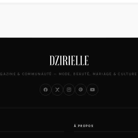
ièce mode de l'été
algériennes, et ce que vous devez vraiment
savoir
GAZINE & COMMUNAUTÉ — MODE, BEAUTÉ, MARIAGE & CULTURE
À PROPOS