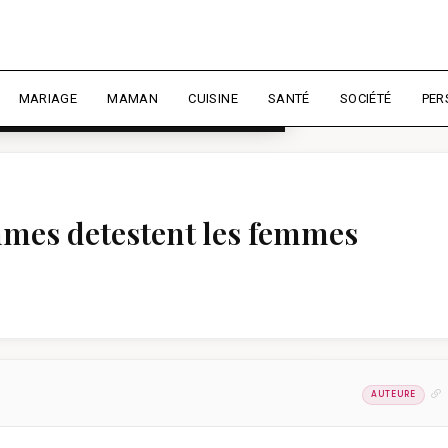
rience et mesurer l'audience.
En
liser
MARIAGE
MAMAN
CUISINE
SANTÉ
SOCIÉTÉ
PER
mes detestent les femmes
AUTEURE