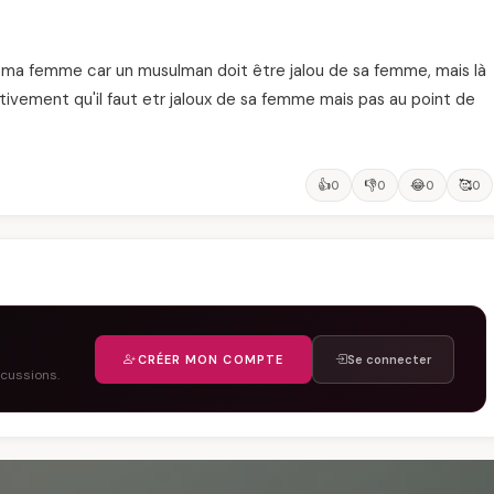
de ma femme car un musulman doit être jalou de sa femme, mais là
ectivement qu'il faut etr jaloux de sa femme mais pas au point de
👍
👎
😂
🥰
0
0
0
0
CRÉER MON COMPTE
Se connecter
scussions.