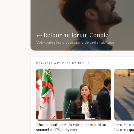
← Retour au forum Couple
Voir toutes les discussions de cette rubrique
DERNIERS ARTICLES DZIRIELLE
Khalida Boufedech, la voix qui manquait au
Léna Situat
sommet de l'État algérien
Louvre : qu