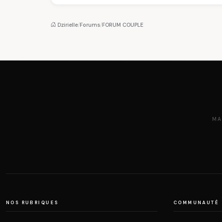
devient la p
Dzirielle
/
Forums
/
FORUM COUPLE
MA
NOS RUBRIQUES
COMMUNAUTÉ