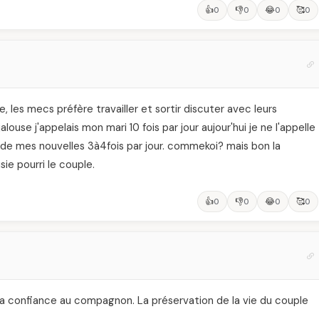
👍
👎
😂
🥰
0
0
0
0
ie, les mecs préfère travailler et sortir discuter avec leurs
 jalouse j'appelais mon mari 10 fois par jour aujour'hui je ne l'appelle
nd de mes nouvelles 3à4fois par jour. commekoi? mais bon la
sie pourri le couple.
👍
👎
😂
🥰
0
0
0
0
 la confiance au compagnon. La préservation de la vie du couple