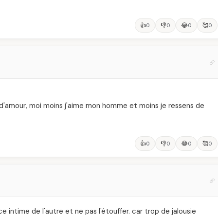
👍
👎
😂
🥰
0
0
0
0
gne d'amour, moi moins j'aime mon homme et moins je ressens de
👍
👎
😂
🥰
0
0
0
0
intime de l'autre et ne pas l'étouffer. car trop de jalousie