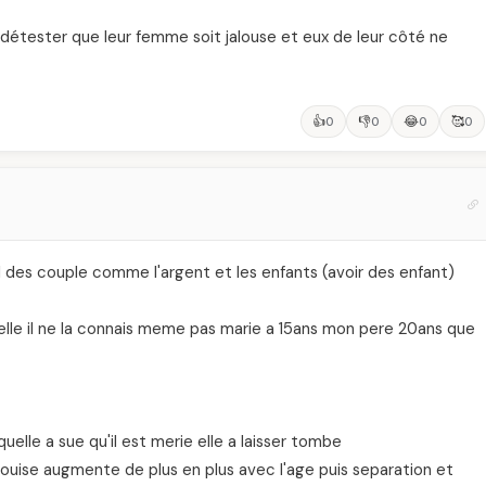
étester que leur femme soit jalouse et eux de leur côté ne
👍
👎
😂
🥰
0
0
0
0
ord des couple comme l'argent et les enfants (avoir des enfant)
lle il ne la connais meme pas marie a 15ans mon pere 20ans que
lle a sue qu'il est merie elle a laisser tombe
alouise augmente de plus en plus avec l'age puis separation et