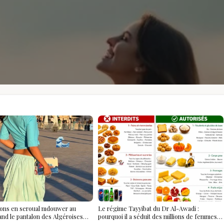
ions en seroual mdouwer au
Le régime Tayyibat du Dr Al-Awadi :
and le pantalon des Algéroises
pourquoi il a séduit des millions de femmes