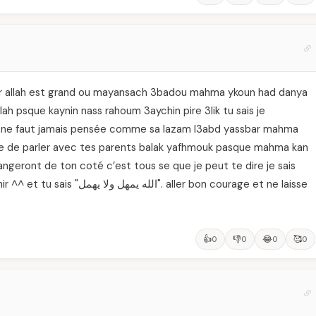
 car allah est grand ou mayansach 3badou mahma ykoun had danya
lah psque kaynin nass rahoum 3aychin pire 3lik tu sais je
 ne faut jamais pensée comme sa lazam l3abd yassbar mahma
aye de parler avec tes parents balak yafhmouk pasque mahma kan
angeront de ton coté c’est tous se que je peut te dire je sais
aller bon courage et ne laisse
👍
👎
😂
🥰
0
0
0
0