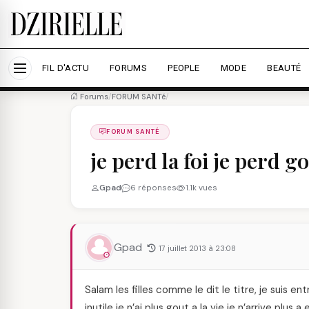
Nous utilisons des cookies pour améliorer votre expé
savoir plus
Accepter tout
Personna
FIL D'ACTU
FORUMS
PEOPLE
MODE
BEAUTÉ
Forums
/
FORUM SANTé
/
FORUM SANTÉ
je perd la foi je perd go
Gpad
6 réponses
1.1k vues
Gpad
17 juillet 2013 à 23:08
Salam les filles comme le dit le titre, je suis en
inutile je n’ai plus gout a la vie je n’arrive plus