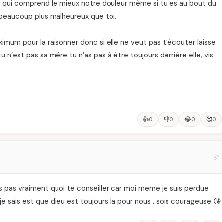
eul qui comprend le mieux notre douleur même si tu es au bout du
 a beaucoup plus malheureux que toi.
imum pour la raisonner donc si elle ne veut pas t’écouter laisse
u n’est pas sa mére tu n’as pas à être toujours dérriére elle, vis
👍
👎
😂
🥰
0
0
0
0
is pas vraiment quoi te conseiller car moi meme je suis perdue
e sais est que dieu est toujours la pour nous , sois courageuse 😘