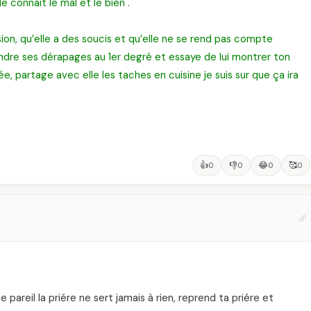
e connait le mal et le bien .
ion, qu’elle a des soucis et qu’elle ne se rend pas compte
dre ses dérapages au 1er degré et essaye de lui montrer ton
ée, partage avec elle les taches en cuisine je suis sur que ça ira
👍
👎
😂
🥰
0
0
0
0
e pareil la priére ne sert jamais à rien, reprend ta priére et