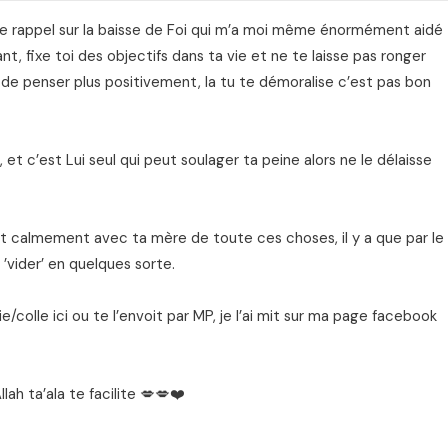
ue rappel sur la baisse de Foi qui m’a moi même énormément aidé
vant, fixe toi des objectifs dans ta vie et ne te laisse pas ronger
 de penser plus positivement, la tu te démoralise c’est pas bon
, et c’est Lui seul qui peut soulager ta peine alors ne le délaisse
t calmement avec ta mère de toute ces choses, il y a que par le
 ’vider’ en quelques sorte.
e/colle ici ou te l’envoit par MP, je l’ai mit sur ma page facebook
llah ta’ala te facilite 💋💋❤️