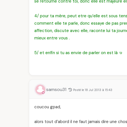
se retourne contre toi, donc elle est majeure ell
4/ pour ta mère, peut etre qu’elle est sous tens
comment elle te parle, donc essaye de pas pren
affection, discute avec elle, raconte lui ta journ
mieux entre vous .
5/ et enfin si tu as envie de parler on est là 🤜
samsou31
Posté le 18 Jul 2013 à 15:43
coucou gpad,
alors tout d’abord il ne faut jamais dire une chos