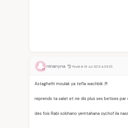
ninanyna
Posté le 18 Jul 2013 à 04:35
Astaghefri moulak ya tefla wachbik ;!!!
reprends ta salat et ne dis plus ses betises par c
des fois Rabi sobhano yemtahana oychof ila nasse