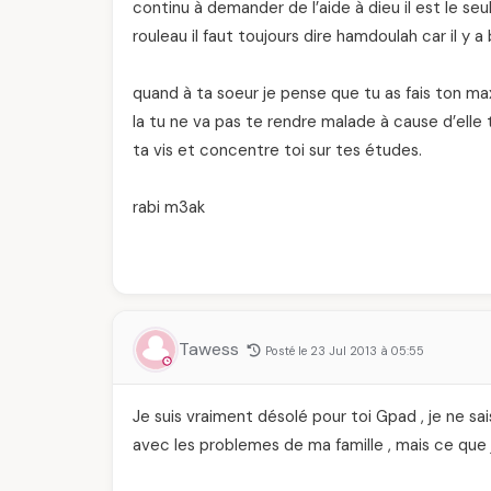
continu à demander de l’aide à dieu il est le s
rouleau il faut toujours dire hamdoulah car il y
quand à ta soeur je pense que tu as fais ton max
la tu ne va pas te rendre malade à cause d’elle t
ta vis et concentre toi sur tes études.
rabi m3ak
Tawess
Posté le 23 Jul 2013 à 05:55
Je suis vraiment désolé pour toi Gpad , je ne sa
avec les problemes de ma famille , mais ce que j