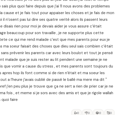
 sais plus quoi faire depuis que j’ai 11 nous avons des problemes
la cause et je fais tout pour appaiser les choses et je fais de mon
l n’osent pas lui dire ses quatre verité alors ils passent leurs
 ne disais rien pour moi je devais aider je vous assure c’était
ge beaucoup pour son travaille , je ne supporte plus cette
tete ce qui me rend malade c’est que mes parents pour eux je
 ans ma soeur faisait des choses que dieu seul sais combien c’était
e sans prévenir les parents car avec leurs boulot et tout je pensé
ement malade que je suis rester au lit pendent une semaine je ne
ais que vomir a cause du stress , et mes parents sont toujours du
s apres hop ils font comme si de rien n’était et ma soeur les
tout a l’heure j’avais oublié de passé le ballé ma mere ma dit "
ref j’en peu plus je trouve que ça ne sert a rien de prier car je ne
 ma fois , et meme si je sors avec des amis et que je rigole wallah
 quoi faire
👍
👎
😂
🥰
0
0
0
0