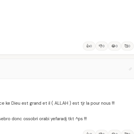
👍
👎
😂
🥰
0
0
0
0
e ke Dieu est grand et il ( ALLAH ) est tjr la pour nous !!!
bro donc ossobri orabi yefaradj tkt ^ps !!!