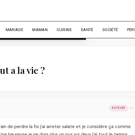
rience et mesurer l'audience.
En
liser
MARIAGE
MAMAN
CUISINE
SANTÉ
SOCIÉTÉ
PER
ut a la vie ?
AUTEURE
train de perdre la foi j’ai arreter salate et je considère ça comme
 a etre heureuse je ne dors plus un jour sur deux j’ai tout le temps