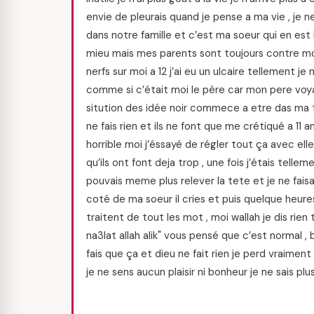
envie de pleurais quand je pense a ma vie , je ne
dans notre famille et c’est ma soeur qui en est 
mieu mais mes parents sont toujours contre moi i
nerfs sur moi a 12 j’ai eu un ulcaire tellement je
comme si c’était moi le père car mon pere voya
sitution des idée noir commece a etre das ma 
ne fais rien et ils ne font que me crétiqué a 11
horrible moi j’éssayé de régler tout ça avec ell
qu’ils ont font deja trop , une fois j’étais tell
pouvais meme plus relever la tete et je ne fais
coté de ma soeur il cries et puis quelque heure
traitent de tout les mot , moi wallah je dis rien 
na3lat allah alik" vous pensé que c’est normal , b
fais que ça et dieu ne fait rien je perd vraiment
je ne sens aucun plaisir ni bonheur je ne sais plus