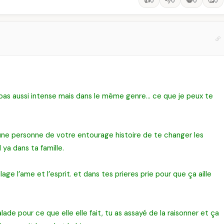
👍
👎
😂
🥰
0
0
0
0
 pas aussi intense mais dans le même genre… ce que je peux te
 une personne de votre entourage histoire de te changer les
 ya dans ta famille.
lage l’ame et l’esprit. et dans tes prieres prie pour que ça aille
ade pour ce que elle elle fait, tu as assayé de la raisonner et ça