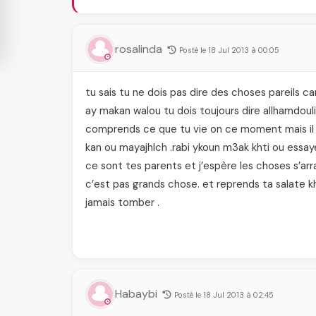
rosalinda
Posté le 18 Jul 2013 à 00:05
tu sais tu ne dois pas dire des choses pareils
ay makan walou tu dois toujours dire allhamdouli
comprends ce que tu vie on ce moment mais il
kan ou mayajhlch .rabi ykoun m3ak khti ou ess
ce sont tes parents et j’espère les choses s’arr
c’est pas grands chose. et reprends ta salate khir ^^ et tu sais "الله يمهل ولا يهمل". 
jamais tomber .
Habaybi
Posté le 18 Jul 2013 à 02:45