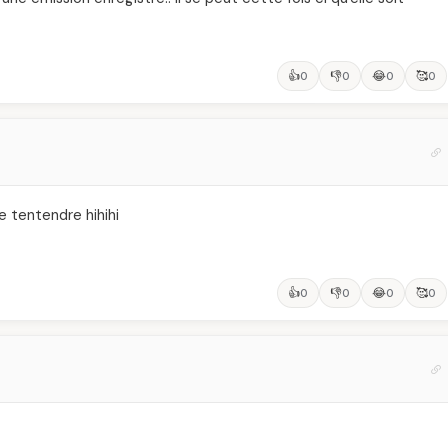
👍
👎
😂
🥰
0
0
0
0
e tentendre hihihi
👍
👎
😂
🥰
0
0
0
0