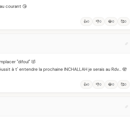
 au courant 😘
👍
👎
😂
🥰
0
0
0
0
placer "difoul" 🤣
réussit à t' entendre la prochaine INCHALLAH je serais au Rdv… 🫣
👍
👎
😂
🥰
0
0
0
0