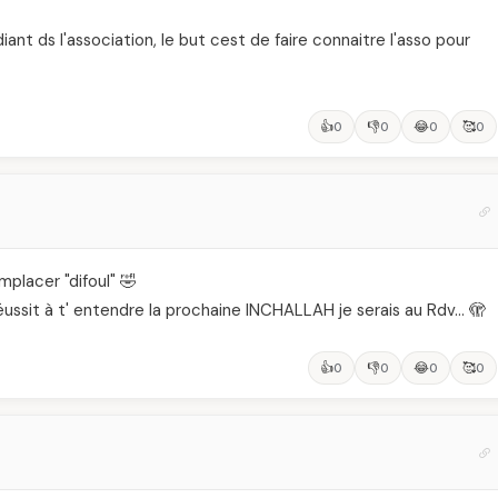
iant ds l'association, le but cest de faire connaitre l'asso pour
👍
👎
😂
🥰
0
0
0
0
placer "difoul" 🤣
réussit à t' entendre la prochaine INCHALLAH je serais au Rdv… 🫣
👍
👎
😂
🥰
0
0
0
0