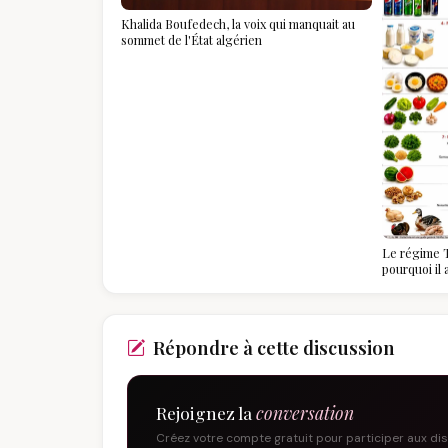
Khalida Boufedech, la voix qui manquait au
sommet de l'État algérien
Le régime T
pourquoi il
algériennes
savoir
Répondre à cette discussion
Rejoignez la
conversation
Créez votre compte gratuit pour participer aux di