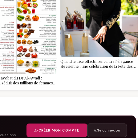
Quand le luxe olfactif rencontre l’élégance
algérienne : une célébration de la Fête des
Mères hors du temps
ayyibat du Dr Al-Awadi :
 a séduit des millions de femmes
, et ce que vous devez vraiment
CRÉER MON COMPTE
Se connecter
scussions.