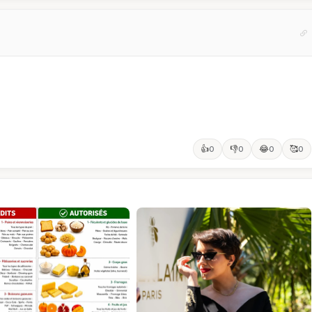
👍
👎
😂
🥰
0
0
0
0