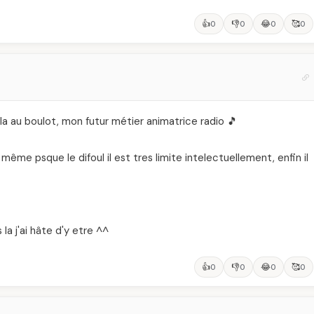
👍
👎
😂
🥰
0
0
0
0
 la au boulot, mon futur métier animatrice radio 🎵
 même psque le difoul il est tres limite intelectuellement, enfin il
s la j'ai hâte d'y etre ^^
👍
👎
😂
🥰
0
0
0
0