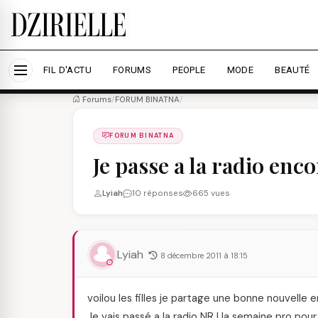
Nous utilisons des cookies pour améliorer votre expé
savoir plus
Accepter tout
Personna
FIL D'ACTU
FORUMS
PEOPLE
MODE
BEAUTÉ
Forums
/
FORUM BINATNA
/
FORUM BINATNA
Je passe a la radio enco
Lyiah
10 réponses
665 vues
Lyiah
8 décembre 2011 à 18:15
voilou les filles je partage une bonne nouvelle e
Je vais passé a la radio NRJ la semaine pro pour 