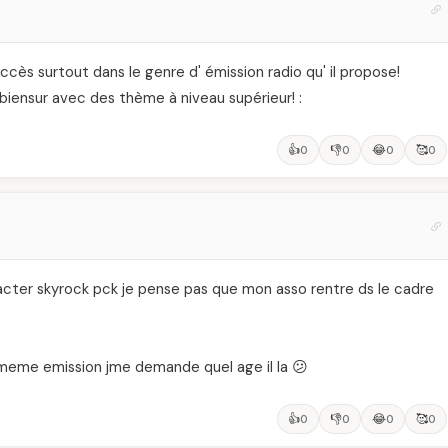
uccès surtout dans le genre d' émission radio qu' il propose!
 biensur avec des thème à niveau supérieur! :
👍
👎
😂
🥰
0
0
0
0
tacter skyrock pck je pense pas que mon asso rentre ds le cadre
eme emission jme demande quel age il la 😕
👍
👎
😂
🥰
0
0
0
0