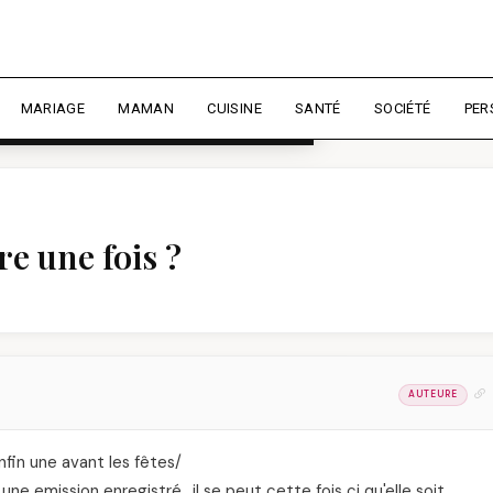
rience et mesurer l'audience.
En
liser
MARIAGE
MAMAN
CUISINE
SANTÉ
SOCIÉTÉ
PER
re une fois ?
AUTEURE
nfin une avant les fêtes/
une emission enregistré.. il se peut cette fois ci qu'elle soit