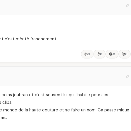
 et c'est mérité franchement
👍
👎
😂
🥰
0
0
0
0
colas joubran et c'est souvent lui qui l'habille pour ses
 clips.
r le monde de la haute couture et se faire un nom. Ca passe mieux
an..