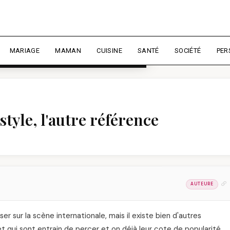
rience et mesurer l'audience.
En
liser
MARIAGE
MAMAN
CUISINE
SANTÉ
SOCIÉTÉ
PER
 style, l'autre référence
AUTEURE
er sur la scène internationale, mais il existe bien d'autres
et qui sont entrain de perçer et on déjà leur cote de popularité