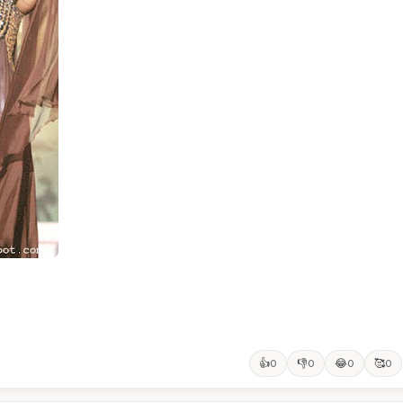
👍
👎
😂
🥰
0
0
0
0