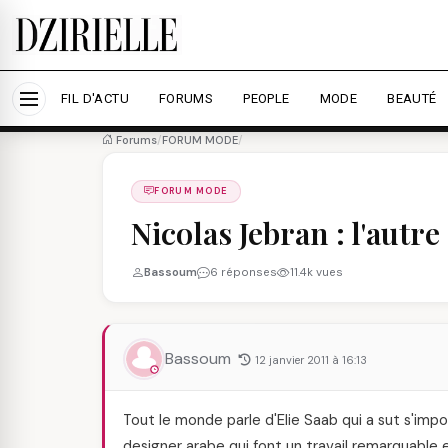
Nous utilisons des cookies pour améliorer votre expé
savoir plus
Accepter tout
Personna
FIL D'ACTU
FORUMS
PEOPLE
MODE
BEAUTÉ
Forums
/
FORUM MODE
/
FORUM MODE
Nicolas Jebran : l'autre
Bassoum
6 réponses
11.4k vues
Bassoum
12 janvier 2011 à 16:13
Tout le monde parle d'Elie Saab qui a sut s'impos
designer arabe qui font un travail remarquable 