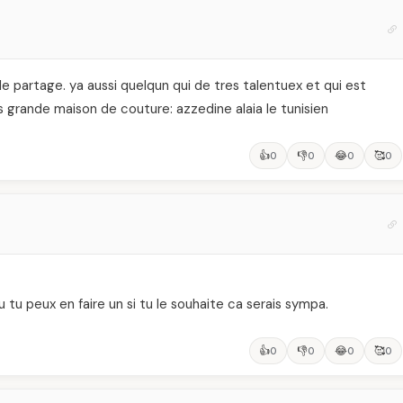
le partage. ya aussi quelqun qui de tres talentuex et qui est
es grande maison de couture: azzedine alaia le tunisien
👍
👎
😂
🥰
0
0
0
0
 tu peux en faire un si tu le souhaite ca serais sympa.
👍
👎
😂
🥰
0
0
0
0