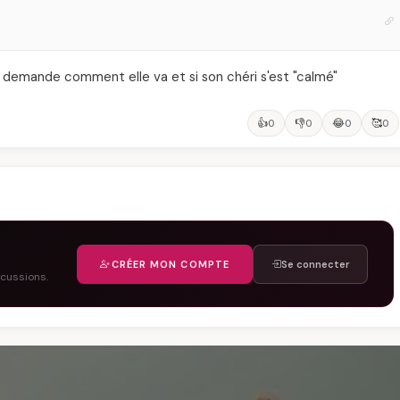
me demande comment elle va et si son chéri s'est "calmé"
👍
👎
😂
🥰
0
0
0
0
CRÉER MON COMPTE
Se connecter
scussions.