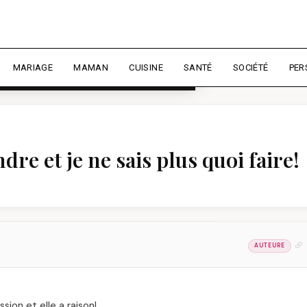
rience et mesurer l'audience.
En
liser
MARIAGE
MAMAN
CUISINE
SANTÉ
SOCIÉTÉ
PER
dre et je ne sais plus quoi faire!
AUTEURE
sion et elle a raison!