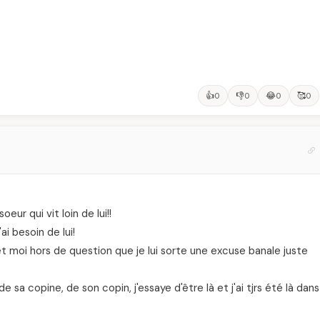
👍
👎
😂
🥰
0
0
0
0
eur qui vit loin de lui!!
ai besoin de lui!
 et moi hors de question que je lui sorte une excuse banale juste
e sa copine, de son copin, j'essaye d'être là et j'ai tjrs été là dans