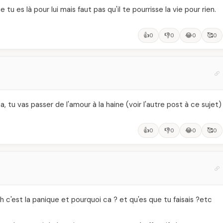
e tu es là pour lui mais faut pas qu'il te pourrisse la vie pour rien.
👍
👎
😂
🥰
0
0
0
0
tu vas passer de l'amour à la haine (voir l'autre post à ce sujet)
👍
👎
😂
🥰
0
0
0
0
 3h c'est la panique et pourquoi ca ? et qu'es que tu faisais ?etc