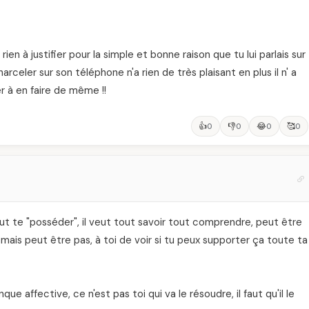
ien à justifier pour la simple et bonne raison que tu lui parlais sur
harceler sur son téléphone n'a rien de très plaisant en plus il n' a
er à en faire de même !!
👍
👎
😂
🥰
0
0
0
0
veut te "posséder", il veut tout savoir tout comprendre, peut être
mais peut être pas, à toi de voir si tu peux supporter ça toute ta
que affective, ce n'est pas toi qui va le résoudre, il faut qu'il le