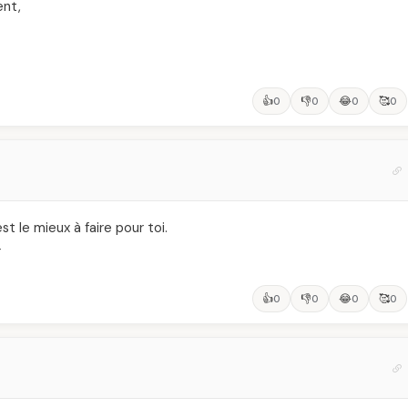
ent,
👍
👎
😂
🥰
0
0
0
0
est le mieux à faire pour toi.
r
👍
👎
😂
🥰
0
0
0
0