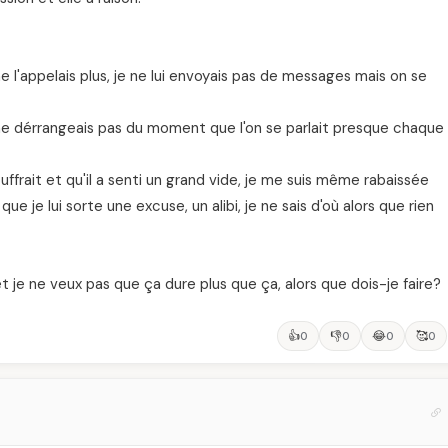
ne l'appelais plus, je ne lui envoyais pas de messages mais on se
e dérrangeais pas du moment que l'on se parlait presque chaque
 souffrait et qu'il a senti un grand vide, je me suis même rabaissée
que je lui sorte une excuse, un alibi, je ne sais d'où alors que rien
 et je ne veux pas que ça dure plus que ça, alors que dois-je faire?
👍
👎
😂
🥰
0
0
0
0