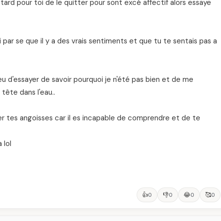
 tard pour toi de le quitter pour sont excé affectif alors essaye
 par se que il y a des vrais sentiments et que tu te sentais pas a
lieu d'essayer de savoir pourquoi je n'été pas bien et de me
tête dans l'eau..
rer tes angoisses car il es incapable de comprendre et de te
 lol
👍
👎
😂
🥰
0
0
0
0