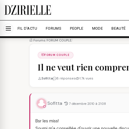
Nous utilisons des cookies pour améliorer votre expé
savoir plus
Accepter tout
Personna
FIL D'ACTU
FORUMS
PEOPLE
MODE
BEAUTÉ
Forums
/
FORUM COUPLE
/
FORUM COUPLE
Il ne veut rien compren
Sofitta
8 réponses
1.7k vues
Sofitta
7 décembre 2010 à 21:08
Bsr les miss!
Soumi m'a conseillée d'ouvrir une nouvelle discus